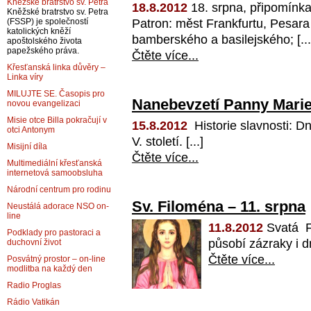
Kněžské bratrstvo sv. Petra
18.8.2012
18. srpna, připomínka
Kněžské bratrstvo sv. Petra
Patron: měst Frankfurtu, Pesara 
(FSSP) je společností
katolických kněží
bamberského a basilejského; [...
apoštolského života
papežského práva.
Čtěte více...
Křesťanská linka důvěry –
Linka víry
MILUJTE SE. Časopis pro
Nanebevzetí Panny Marie
novou evangelizaci
Misie otce Billa pokračují v
15.8.2012
Historie slavnosti: Dn
otci Antonym
V. století. [...]
Misijní díla
Čtěte více...
Multimediální křesťanská
internetová samoobsluha
Národní centrum pro rodinu
Sv. Filoména – 11. srpna
Neustálá adorace NSO on-
line
11.8.2012
Svatá Fi
Podklady pro pastoraci a
působí zázraky i 
duchovní život
Čtěte více...
Posvátný prostor – on-line
modlitba na každý den
Radio Proglas
Rádio Vatikán