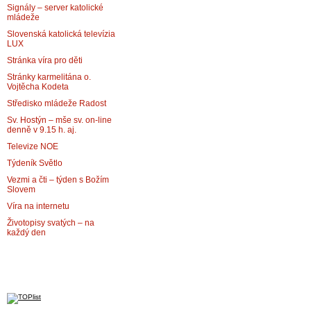
Signály – server katolické
mládeže
Slovenská katolická televízia
LUX
Stránka víra pro děti
Stránky karmelitána o.
Vojtěcha Kodeta
Středisko mládeže Radost
Sv. Hostýn – mše sv. on-line
denně v 9.15 h. aj.
Televize NOE
Týdeník Světlo
Vezmi a čti – týden s Božím
Slovem
Víra na internetu
Životopisy svatých – na
každý den