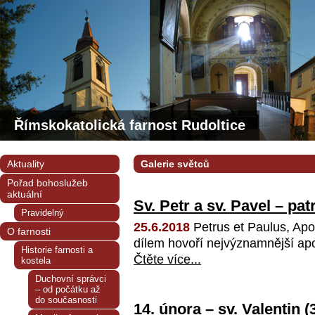
Římskokatolická farnost Rudoltice
Aktuality
Galerie světců
Pořad bohoslužeb
aktuální
Sv. Petr a sv. Pavel – pa
Pravidelný
25.6.2018
Petrus et Paulus, Apo
O farnosti
dílem hovoří nejvýznamnější apoš
Historie farnosti a
Čtěte více...
kostela
Duchovní správci
– od počátku až
do současnosti
14. února – sv. Valentin (