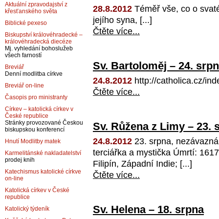
Aktuální zpravodajství z
28.8.2012
Téměř vše, co o svat
křesťanského světa
jejího syna, [...]
Biblické pexeso
Čtěte více...
Biskupství královéhradecké –
královéhradecká diecéze
Mj. vyhledání bohoslužeb
všech farností
Sv. Bartoloměj – 24. srp
Breviář
Denní modlitba církve
24.8.2012
http://catholica.cz/i
Breviář on-line
Čtěte více...
Časopis pro ministranty
Církev – katolická církev v
České republice
Stránky provozované Českou
Sv. Růžena z Limy – 23. 
biskupskou konferencí
24.8.2012
23. srpna, nezávazná
Hnutí Modlitby matek
terciářka a mystička Úmrtí: 1617
Karmelitánské nakladatelství
prodej knih
Filipín, Západní Indie; [...]
Katechismus katolické církve
Čtěte více...
on-line
Katolická církev v České
republice
Sv. Helena – 18. srpna
Katolický týdeník