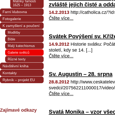
Matriky farnosti
zvláště jejich čisté a od
1625 – 1913
Farní klubovna
14.2.2013
http://catholica.cz/?i
Čtěte více...
Fotogalerie
K zamyšlení a poučení
Modlitby
Svátek Povýšení sv. Kříže
Bible
14.9.2012
Historie svátku: Počát
Malý katechismus
století, kdy se 14. [...]
Galerie světců
Čtěte více...
Různé texty
Návštěvní kniha
Kontakty
Sv. Augustin – 28. srpna
Rybník – projekt EU
28.8.2012
http://www.ceskatelev
svedci/207562211000017/video/
Čtěte více...
Zajímavé odkazy
Svatá Monika – vzor všec