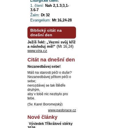
Liturgické čtení:
1. čtení:
Nah 2,1.3;3,1-
3.6-7
Žalm:
Dt 32
Evangelium:
Mt 16,24-28
Biblický citát na
dnešní den
Ježíš řekl: „Vezmi svůj kříž
a následuj mě!“
(Mt 16,24)
www.vira.cz
Citát na dnešní den
Nezanedbávej sebe!
Máš na starosti péči o duše?
Nezanedbávej přitom péči o
sebe;
nerozdávej se tak štědře
druhým,
aby v tobě nic nezbylo pro
tebe.
(Sv. Karel Boromejský)
www.pastorace.cz
Nové články
Výsledek Tříkrálové sbírky
2026