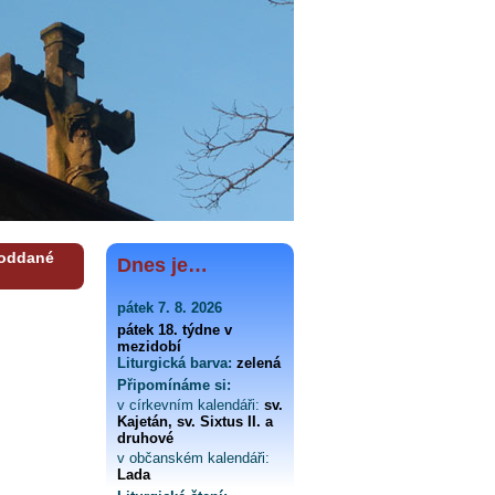
a oddané
Dnes je…
pátek 7. 8. 2026
pátek 18. týdne v
mezidobí
Liturgická barva:
zelená
Připomínáme si:
v církevním kalendáři:
sv.
Kajetán, sv. Sixtus II. a
druhové
v občanském kalendáři:
Lada