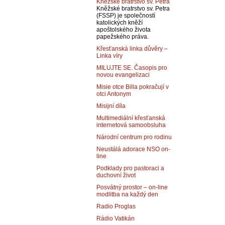
Kněžské bratrstvo sv. Petra
Kněžské bratrstvo sv. Petra
(FSSP) je společností
katolických kněží
apoštolského života
papežského práva.
Křesťanská linka důvěry –
Linka víry
MILUJTE SE. Časopis pro
novou evangelizaci
Misie otce Billa pokračují v
otci Antonym
Misijní díla
Multimediální křesťanská
internetová samoobsluha
Národní centrum pro rodinu
Neustálá adorace NSO on-
line
Podklady pro pastoraci a
duchovní život
Posvátný prostor – on-line
modlitba na každý den
Radio Proglas
Rádio Vatikán