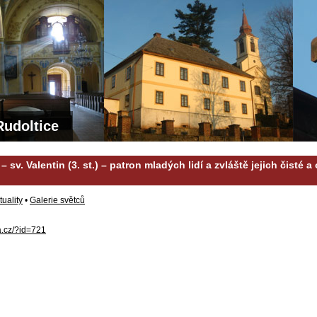
Rudoltice
– sv. Valentin (3. st.) – patron mladých lidí a zvláště jejich čisté 
tuality
•
Galerie světců
ca.cz/?id=721