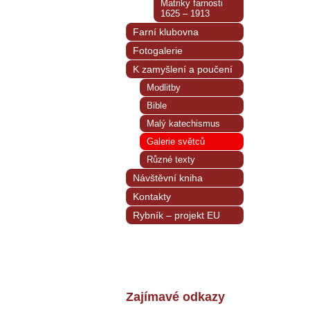
Matriky farnosti
1625 – 1913
Farní klubovna
Fotogalerie
K zamyšlení a poučení
Modlitby
Bible
Malý katechismus
Galerie světců
Různé texty
Návštěvní kniha
Kontakty
Rybník – projekt EU
Zajímavé odkazy