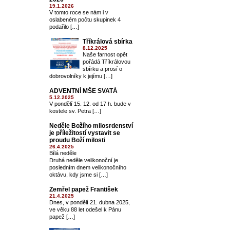
19.1.2026
V tomto roce se nám i v
oslabeném počtu skupinek 4
podařilo […]
Tříkrálová sbírka
8.12.2025
Naše farnost opět
pořádá Tříkrálovou
sbírku a prosí o
dobrovolníky k jejímu […]
ADVENTNÍ MŠE SVATÁ
5.12.2025
V pondělí 15. 12. od 17 h. bude v
kostele sv. Petra […]
Neděle Božího milosrdenství
je příležitostí vystavit se
proudu Boží milosti
26.4.2025
Bílá neděle
Druhá neděle velikonoční je
posledním dnem velikonočního
oktávu, kdy jsme si […]
Zemřel papež František
21.4.2025
Dnes, v pondělí 21. dubna 2025,
ve věku 88 let odešel k Pánu
papež […]