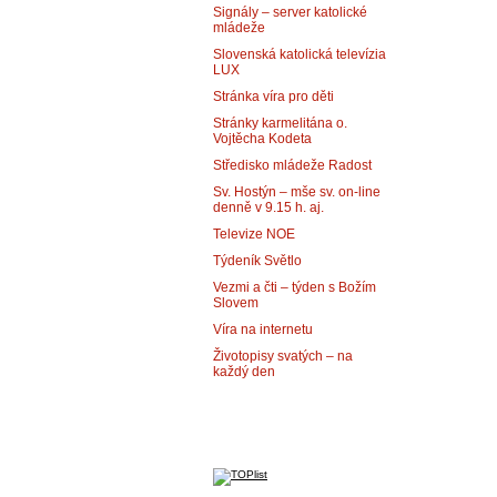
Signály – server katolické
mládeže
Slovenská katolická televízia
LUX
Stránka víra pro děti
Stránky karmelitána o.
Vojtěcha Kodeta
Středisko mládeže Radost
Sv. Hostýn – mše sv. on-line
denně v 9.15 h. aj.
Televize NOE
Týdeník Světlo
Vezmi a čti – týden s Božím
Slovem
Víra na internetu
Životopisy svatých – na
každý den