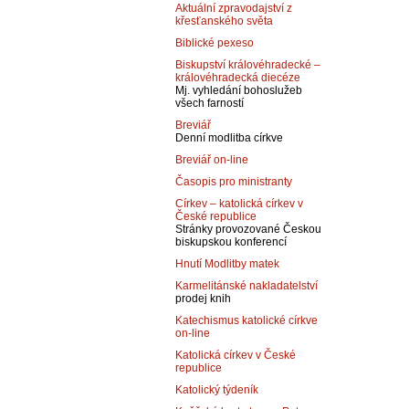
Aktuální zpravodajství z
křesťanského světa
Biblické pexeso
Biskupství královéhradecké –
královéhradecká diecéze
Mj. vyhledání bohoslužeb
všech farností
Breviář
Denní modlitba církve
Breviář on-line
Časopis pro ministranty
Církev – katolická církev v
České republice
Stránky provozované Českou
biskupskou konferencí
Hnutí Modlitby matek
Karmelitánské nakladatelství
prodej knih
Katechismus katolické církve
on-line
Katolická církev v České
republice
Katolický týdeník