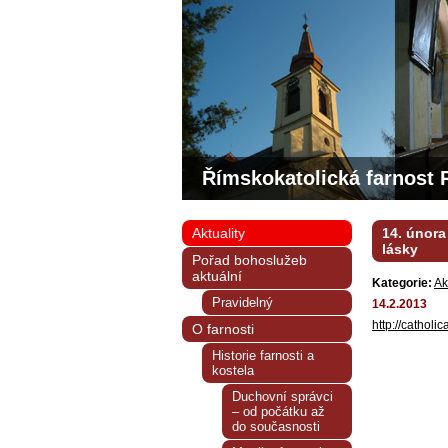
Římskokatolická farnost 
Aktuality
14. února 
lásky
Pořad bohoslužeb
aktuální
Kategorie:
Ak
Pravidelný
14.2.2013
http://catholi
O farnosti
Historie farnosti a
kostela
Duchovní správci
– od počátku až
do současnosti