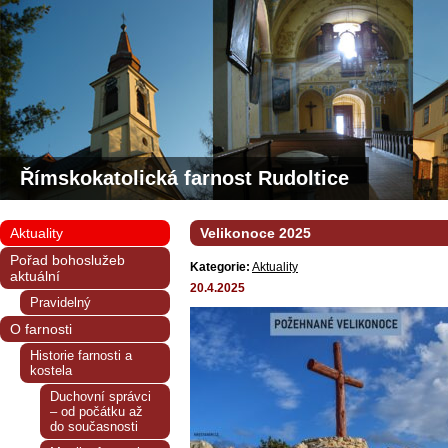
Římskokatolická farnost Rudoltice
Aktuality
Velikonoce 2025
Pořad bohoslužeb
Kategorie:
Aktuality
aktuální
20.4.2025
Pravidelný
O farnosti
Historie farnosti a
kostela
Duchovní správci
– od počátku až
do současnosti