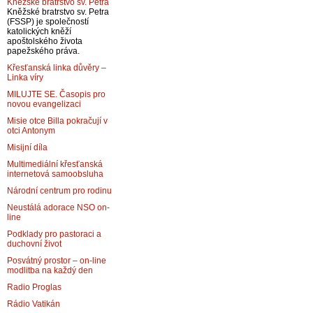
Kněžské bratrstvo sv. Petra
Kněžské bratrstvo sv. Petra
(FSSP) je společností
katolických kněží
apoštolského života
papežského práva.
Křesťanská linka důvěry –
Linka víry
MILUJTE SE. Časopis pro
novou evangelizaci
Misie otce Billa pokračují v
otci Antonym
Misijní díla
Multimediální křesťanská
internetová samoobsluha
Národní centrum pro rodinu
Neustálá adorace NSO on-
line
Podklady pro pastoraci a
duchovní život
Posvátný prostor – on-line
modlitba na každý den
Radio Proglas
Rádio Vatikán