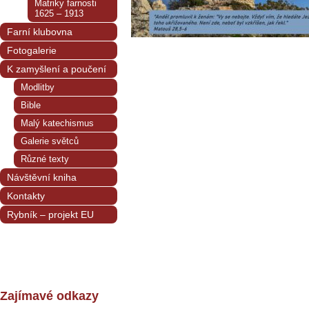
Matriky farnosti
1625 – 1913
Farní klubovna
Fotogalerie
K zamyšlení a poučení
Modlitby
Bible
Malý katechismus
Galerie světců
Různé texty
Návštěvní kniha
Kontakty
Rybník – projekt EU
Zajímavé odkazy