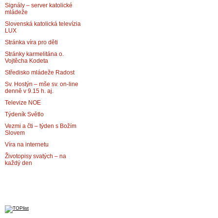
Signály – server katolické
mládeže
Slovenská katolická televízia
LUX
Stránka víra pro děti
Stránky karmelitána o.
Vojtěcha Kodeta
Středisko mládeže Radost
Sv. Hostýn – mše sv. on-line
denně v 9.15 h. aj.
Televize NOE
Týdeník Světlo
Vezmi a čti – týden s Božím
Slovem
Víra na internetu
Životopisy svatých – na
každý den