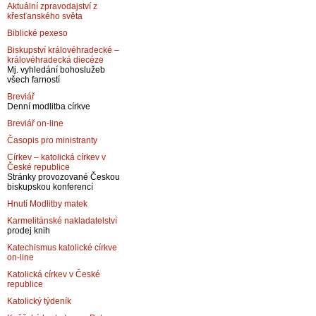
Aktuální zpravodajství z
křesťanského světa
Biblické pexeso
Biskupství královéhradecké –
královéhradecká diecéze
Mj. vyhledání bohoslužeb
všech farností
Breviář
Denní modlitba církve
Breviář on-line
Časopis pro ministranty
Církev – katolická církev v
České republice
Stránky provozované Českou
biskupskou konferencí
Hnutí Modlitby matek
Karmelitánské nakladatelství
prodej knih
Katechismus katolické církve
on-line
Katolická církev v České
republice
Katolický týdeník