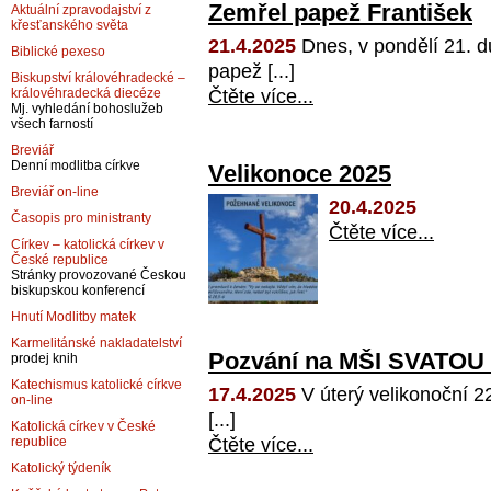
Zemřel papež František
Aktuální zpravodajství z
křesťanského světa
21.4.2025
Dnes, v pondělí 21. d
Biblické pexeso
papež [...]
Biskupství královéhradecké –
Čtěte více...
královéhradecká diecéze
Mj. vyhledání bohoslužeb
všech farností
Breviář
Denní modlitba církve
Velikonoce 2025
Breviář on-line
20.4.2025
Časopis pro ministranty
Čtěte více...
Církev – katolická církev v
České republice
Stránky provozované Českou
biskupskou konferencí
Hnutí Modlitby matek
Karmelitánské nakladatelství
Pozvání na MŠI SVATOU 2
prodej knih
Katechismus katolické církve
17.4.2025
V úterý velikonoční 2
on-line
[...]
Katolická církev v České
Čtěte více...
republice
Katolický týdeník