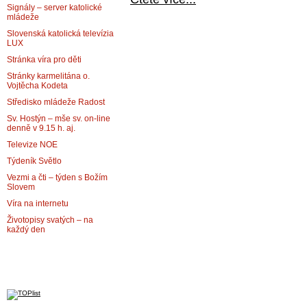
Signály – server katolické
mládeže
Slovenská katolická televízia
LUX
Stránka víra pro děti
Stránky karmelitána o.
Vojtěcha Kodeta
Středisko mládeže Radost
Sv. Hostýn – mše sv. on-line
denně v 9.15 h. aj.
Televize NOE
Týdeník Světlo
Vezmi a čti – týden s Božím
Slovem
Víra na internetu
Životopisy svatých – na
každý den