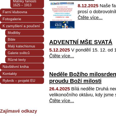
Matriky farnosti
1625 – 1913
8.12.2025
Naše far
prosí o dobrovolníky
Farní klubovna
Čtěte více...
Fotogalerie
K zamyšlení a poučení
Modlitby
Bible
ADVENTNÍ MŠE SVATÁ
Malý katechismus
5.12.2025
V pondělí 15. 12. od 17
Galerie světců
Čtěte více...
Různé texty
Návštěvní kniha
Neděle Božího milosrdenst
Kontakty
proudu Boží milosti
Rybník – projekt EU
26.4.2025
Bílá neděle Druhá ne
velikonočního oktávu, kdy jsme si
Čtěte více...
Zajímavé odkazy