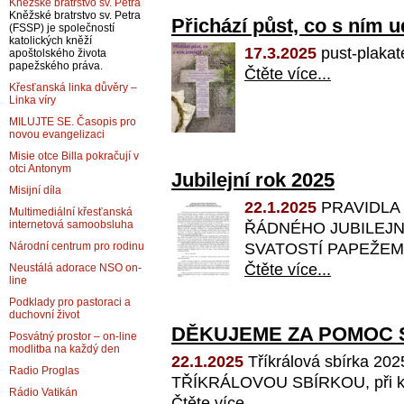
Kněžské bratrstvo sv. Petra
Kněžské bratrstvo sv. Petra
Přichází půst, co s ním 
(FSSP) je společností
katolických kněží
17.3.2025
pust-plak
apoštolského života
papežského práva.
Čtěte více...
Křesťanská linka důvěry –
Linka víry
MILUJTE SE. Časopis pro
novou evangelizaci
Misie otce Billa pokračují v
otci Antonym
Jubilejní rok 2025
Misijní díla
22.1.2025
PRAVIDLA
Multimediální křesťanská
internetová samoobsluha
ŘÁDNÉHO JUBILEJN
SVATOSTÍ PAPEŽEM F
Národní centrum pro rodinu
Čtěte více...
Neustálá adorace NSO on-
line
Podklady pro pastoraci a
duchovní život
DĚKUJEME ZA POMOC 
Posvátný prostor – on-line
modlitba na každý den
22.1.2025
Tříkrálová sbírka 
Radio Proglas
TŘÍKRÁLOVOU SBÍRKOU, při kter
Rádio Vatikán
Čtěte více...