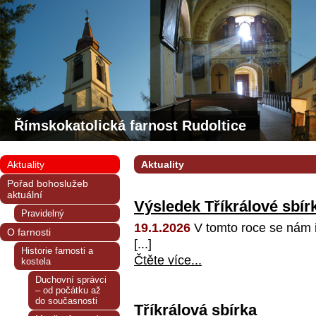
Římskokatolická farnost Rudoltice
Aktuality
Aktuality
Pořad bohoslužeb
aktuální
Výsledek Tříkrálové sbír
Pravidelný
19.1.2026
V tomto roce se nám i
O farnosti
[...]
Historie farnosti a
Čtěte více...
kostela
Duchovní správci
– od počátku až
do současnosti
Tříkrálová sbírka