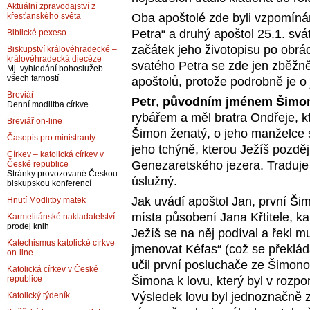
Aktuální zpravodajství z
křesťanského světa
Oba apoštolé zde byli vzpomínáni
Petra“ a druhý apoštol 25.1. sv
Biblické pexeso
začátek jeho životopisu po obr
Biskupství královéhradecké –
královéhradecká diecéze
svatého Petra se zde jen zběžn
Mj. vyhledání bohoslužeb
všech farností
apoštolů, protože podrobně je o
Breviář
Petr
,
původním jménem Šimo
Denní modlitba církve
rybářem a měl bratra Ondřeje, kt
Breviář on-line
Šimon ženatý, o jeho manželce s
Časopis pro ministranty
jeho tchýně, kterou Ježíš pozděj
Církev – katolická církev v
Genezaretského jezera. Traduje s
České republice
Stránky provozované Českou
úslužný.
biskupskou konferencí
Jak uvádí apoštol Jan, první Šim
Hnutí Modlitby matek
místa působení Jana Křtitele, k
Karmelitánské nakladatelství
prodej knih
Ježíš se na něj podíval a řekl m
Katechismus katolické církve
jmenovat Kéfas“ (což se překládá
on-line
učil první posluchače ze Šimono
Katolická církev v České
republice
Šimona k lovu, který byl v rozpor
Výsledek lovu byl jednoznačně 
Katolický týdeník