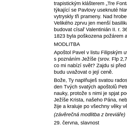
trapistickým klášterem „Tre Fon
týkající se Pavlovy useknuté hla
vytryskly tři prameny. Nad hrob
Velikého zprvu jen menší basilik
budovat císař Valentinián II. r. 
1823 byla poškozena požárem a 
MODLITBA
Apoštol Pavel v listu Filipským 
s poznáním Ježíše (srov. Flp 2,7-
co mi nabízí svět? Zajdu si před
budu uvažovat o její ceně.
Bože, Ty naplňuješ svatou rados
den Tvých svatých apoštolů Petr
nauky, protože s nimi je spjat p
Ježíše Krista, našeho Pána, ne
žije a kraluje po všechny věky 
(závěrečná modlitba z breviáře)
29. června, slavnost