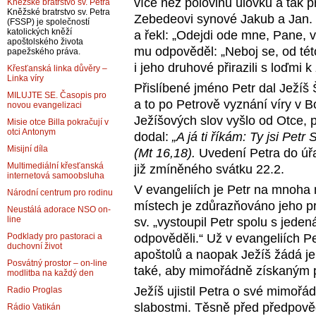
více než polovinu úlovku a tak 
Kněžské bratrstvo sv. Petra
Kněžské bratrstvo sv. Petra
Zebedeovi synové Jakub a Jan. 
(FSSP) je společností
katolických kněží
a řekl: „Odejdi ode mne, Pane, v
apoštolského života
mu odpověděl: „Neboj se, od této 
papežského práva.
i jeho druhové přirazili s loďmi 
Křesťanská linka důvěry –
Linka víry
Přislíbené jméno Petr dal Ježíš
MILUJTE SE. Časopis pro
a to po Petrově vyznání víry v B
novou evangelizaci
Ježíšových slov vyšlo od Otce, p
Misie otce Billa pokračují v
otci Antonym
dodal:
„A já ti říkám: Ty jsi Pet
Misijní díla
(Mt 16,18).
Uvedení Petra do úřa
Multimediální křesťanská
již zmíněného svátku 22.2.
internetová samoobsluha
V evangeliích je Petr na mnoha 
Národní centrum pro rodinu
místech je zdůrazňováno jeho pr
Neustálá adorace NSO on-
line
sv. „vystoupil Petr spolu s jeden
Podklady pro pastoraci a
odpověděli.“ Už v evangeliích P
duchovní život
apoštolů a naopak Ježíš žádá j
Posvátný prostor – on-line
také, aby mimořádně získaným p
modlitba na každý den
Ježíš ujistil Petra o své mimoř
Radio Proglas
slabostmi. Těsně před předpověd
Rádio Vatikán