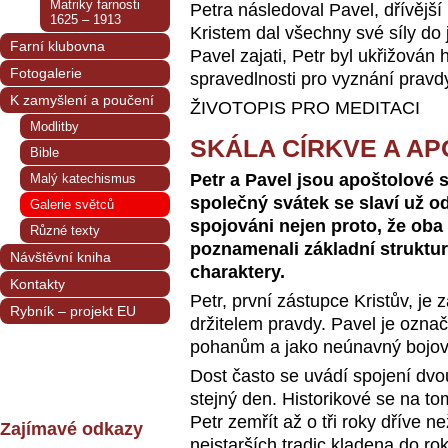
Matriky farnosti
Petra následoval Pavel, dřívější
1625 – 1913
Kristem dal všechny své síly do 
Farní klubovna
Pavel zajati, Petr byl ukřižován 
Fotogalerie
spravedlnosti pro vyznání pravdy
K zamyšlení a poučení
ŽIVOTOPIS PRO MEDITACI
Modlitby
SKÁLA CÍRKVE A A
Bible
Petr a Pavel jsou apoštolové
Malý katechismus
společný svátek se slaví už od 
Galerie světců
spojováni nejen proto, že oba 
Různé texty
poznamenali základní struktur
Návštěvní kniha
charaktery.
Kontakty
Petr, první zástupce Kristův, je 
Rybník – projekt EU
držitelem pravdy. Pavel je ozna
pohanům a jako neúnavný bojovn
Dost často se uvádí spojení dvou
stejný den. Historikové se na t
Petr zemřít až o tři roky dříve 
Zajímavé odkazy
nejstarších tradic kladena do ro