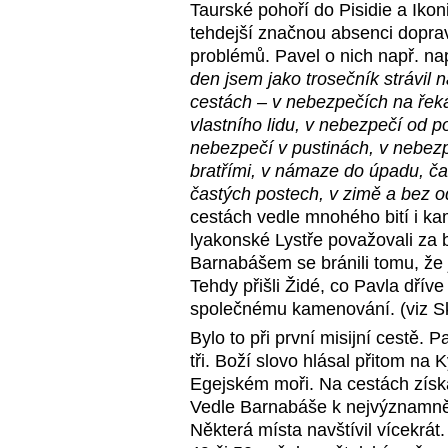
Taurské pohoří do Pisidie a Iko
tehdejší značnou absenci dopravn
problémů. Pavel o nich např. na
den jsem jako trosečník strávil 
cestách – v nebezpečích na řeká
vlastního lidu, v nebezpečí od 
nebezpečí v pustinách, v nebezp
bratřími, v námaze do úpadu, ča
častých postech, v zimě a bez o
cestách vedle mnohého bití i ka
lyakonské Lystře považovali za
Barnabášem se bránili tomu, že j
Tehdy přišli Židé, co Pavla dříve
společnému kamenování. (viz Sk
Bylo to při první misijní cestě. 
tři. Boží slovo hlásal přitom na 
Egejském moři. Na cestách zís
Vedle Barnabáše k nejvýznamnější
Některá místa navštívil vícekrát.