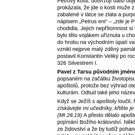
Petrovy kosti, dotvrzují další ob
prokázala, že jde o kosti muže z 
zabalené v látce se zlata a pu
nápisem „Petrus eni“ – „zde je Pe
chodidla. Jejich nepřítomnost si v
bylo tělo vojákem uříznuta u cho
do hrobu na východním úpatí v
vznikl nejprve malý zděný památ
postavil Konstantin Veliký po r
326 Silvestrem I.
Pavel
z Tarsu původním jméne
popsaném na začátku životopisu 
apoštolů, protože bez výhrad o
kulturám. Odtud také jeho název
Když se Ježíš s apoštoly loučil, 
získávejte mi učedníky, křtěte j
(Mt 28,19)
A přesto dělalo apoš
pojímání Božího království. Někt
ze židovství a že by tudíž pohané