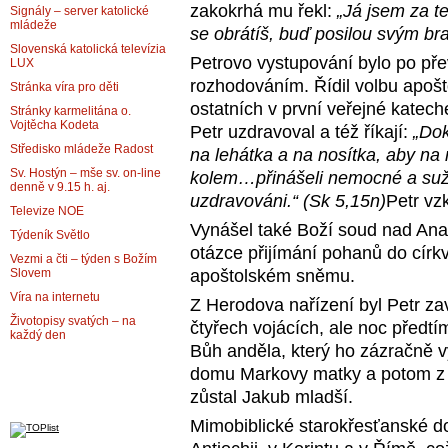
zakokrhá mu řekl:
„Já jsem za te
Signály – server katolické
mládeže
se obrátíš, buď posilou svým bra
Slovenská katolická televízia
Petrovo vystupování bylo po přev
LUX
rozhodováním. Řídil volbu apošt
Stránka víra pro děti
ostatních v první veřejné katech
Stránky karmelitána o.
Vojtěcha Kodeta
Petr uzdravoval a též říkají:
„Dok
Středisko mládeže Radost
na lehátka a na nosítka, aby na
Sv. Hostýn – mše sv. on-line
kolem…přinášeli nemocné a sužo
denně v 9.15 h. aj.
uzdravováni.“ (Sk 5,15n)
Petr vzk
Televize NOE
Vynášel také Boží soud nad Anan
Týdeník Světlo
otázce přijímání pohanů do círk
Vezmi a čti – týden s Božím
Slovem
apoštolském sněmu.
Víra na internetu
Z Herodova nařízení byl Petr za
Životopisy svatých – na
čtyřech vojácích, ale noc předtí
každý den
Bůh anděla, který ho zázračně v
domu Markovy matky a potom z J
zůstal Jakub mladší.
Mimobiblické starokřesťanské d