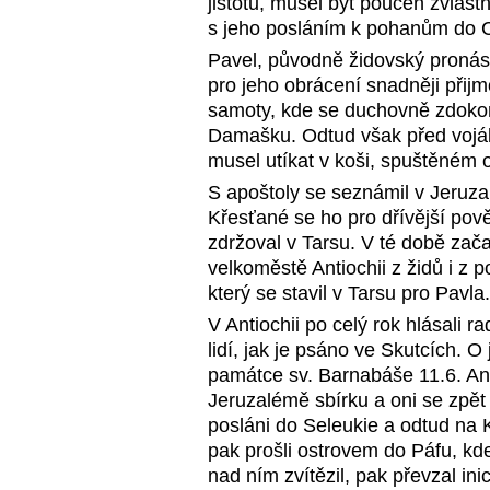
jistotu, musel být poučen zvlášt
s jeho posláním k pohanům do 
Pavel, původně židovský pronásl
pro jeho obrácení snadněji přijm
samoty, kde se duchovně zdokona
Damašku. Odtud však před vojáky 
musel utíkat v koši, spuštěném 
S apoštoly se seznámil v Jeruzal
Křesťané se ho pro dřívější pově
zdržoval v Tarsu. V té době zač
velkoměstě Antiochii z židů i z 
který se stavil v Tarsu pro Pavla.
V Antiochii po celý rok hlásali 
lidí, jak je psáno ve Skutcích. O
památce sv. Barnabáše 11.6. Antio
Jeruzalémě sbírku a oni se zpět
posláni do Seleukie a odtud na 
pak prošli ostrovem do Páfu, kde
nad ním zvítězil, pak převzal inic