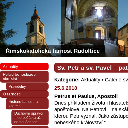
Římskokatolická farnost Rudoltice
Aktuality
Sv. Petr a sv. Pavel – p
Pořad bohoslužeb
aktuální
Kategorie:
Aktuality
•
Galerie s
Pravidelný
25.6.2018
O farnosti
Petrus et Paulus, Apostoli
Historie farnosti a
Dnes příkladem života i hlasate
kostela
apoštolové. Na Petrovi – na skál
Duchovní správci
kterou Petr vyznal. Jako zástupc
– od počátku až
do současnosti
nebeského království.“