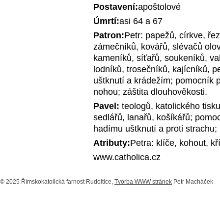
Postavení:
apoštolové
Úmrtí:
asi 64 a 67
Patron:
Petr: papežů, církve, řez
zámečníků, kovářů, slévačů olova
kameníků, síťařů, soukeníků, va
lodníků, trosečníků, kajícníků, 
uštknutí a krádežím; pomocník př
nohou; záštita dlouhověkosti.
Pavel:
teologů, katolického tisku
sedlářů, lanařů, košíkářů; pomo
hadímu uštknutí a proti strachu;
Atributy:
Petra: klíče, kohout, k
www.catholica.cz
© 2025 Římskokatolická farnost Rudoltice,
Tvorba WWW stránek
Petr Macháček