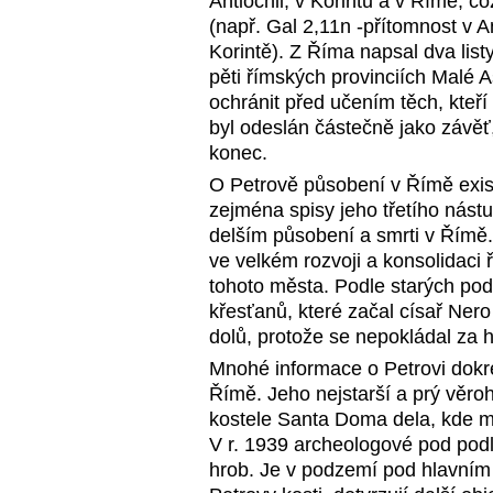
Antiochii, v Korintu a v Římě, c
(např. Gal 2,11n -přítomnost v A
Korintě). Z Říma napsal dva lis
pěti římských provinciích Malé A
ochránit před učením těch, kteří
byl odeslán částečně jako závěť
konec.
O Petrově působení v Římě exis
zejména spisy jeho třetího nástu
delším působení a smrti v Římě. 
ve velkém rozvoji a konsolidaci
tohoto města. Podle starých pod
křesťanů, které začal císař Ner
dolů, protože se nepokládal za 
Mnohé informace o Petrovi dokres
Římě. Jeho nejstarší a prý věro
kostele Santa Doma dela, kde má
V r. 1939 archeologové pod podla
hrob. Je v podzemí pod hlavním 