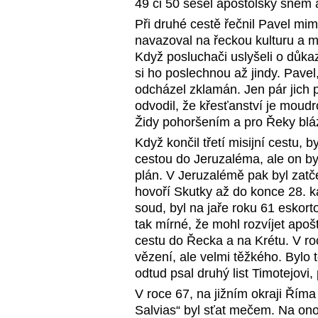
49 či 50 sešel apoštolský sněm a
Při druhé cestě řečnil Pavel mi
navazoval na řeckou kulturu a mí
Když posluchači uslyšeli o důkazu
si ho poslechnou až jindy. Pavel
odcházel zklamán. Jen pár jich p
odvodil, že křesťanství je moudro
Židy pohoršením a pro Řeky bláz
Když končil třetí misijní cestu, 
cestou do Jeruzaléma, ale on by
plán. V Jeruzalémě pak byl zatč
hovoří Skutky až do konce 28. ka
soud, byl na jaře roku 61 eskor
tak mírné, že mohl rozvíjet apoš
cestu do Řecka a na Krétu. V r
vězení, ale velmi těžkého. Bylo
odtud psal druhý list Timotejovi,
V roce 67, na jižním okraji Říma
Salvias“ byl sťat mečem. Na on