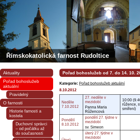
Římskokatolická farnost Rudoltice
Aktuality
Pořad bohoslužeb od 7. do 14. 10. 2
Pořad bohoslužeb
Kategorie:
Pořad bohoslužeb aktuální
aktuální
8.10.2012
Pravidelný
27. neděle v
10:00 (9.4
mezidobí
Neděle
O farnosti
růžence, s
7.10.2012
Panna Maria
smíření)
Historie farnosti a
Růžencová
kostela
pondělí 27. týdne v
Pondělí
mezidobí
Duchovní správci
8.10.2012
sv. Simeon
– od počátku až
do současnosti
úterý 27. týdne v
mezidobí