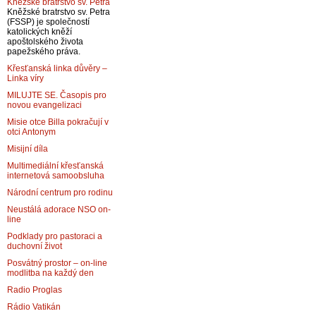
Kněžské bratrstvo sv. Petra
Kněžské bratrstvo sv. Petra
(FSSP) je společností
katolických kněží
apoštolského života
papežského práva.
Křesťanská linka důvěry –
Linka víry
MILUJTE SE. Časopis pro
novou evangelizaci
Misie otce Billa pokračují v
otci Antonym
Misijní díla
Multimediální křesťanská
internetová samoobsluha
Národní centrum pro rodinu
Neustálá adorace NSO on-
line
Podklady pro pastoraci a
duchovní život
Posvátný prostor – on-line
modlitba na každý den
Radio Proglas
Rádio Vatikán