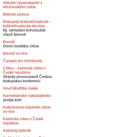
Aktuální zpravodajství z
křesťanského světa
Biblické pexeso
Biskupství královéhradecké –
královéhradecká diecéze
Mj. vyhledání bohoslužeb
všech farností
Breviář
Denní modlitba církve
Breviář on-line
Časopis pro ministranty
Církev – katolická církev v
České republice
Stránky provozované Českou
biskupskou konferencí
Hnutí Modlitby matek
Karmelitánské nakladatelství
prodej knih
Katechismus katolické církve
on-line
Katolická církev v České
republice
Katolický týdeník