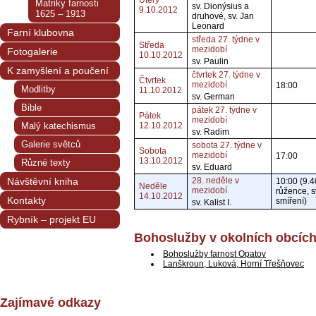
Úterý
Matriky farnosti
sv. Dionýsius a
9.10.2012
1625 – 1913
druhové, sv. Jan
Leonard
Farní klubovna
středa 27. týdne v
Středa
mezidobí
Fotogalerie
10.10.2012
sv. Paulin
K zamyšlení a poučení
čtvrtek 27. týdne v
Čtvrtek
mezidobí
18:00
Modlitby
11.10.2012
sv. German
Bible
pátek 27. týdne v
Pátek
mezidobí
Malý katechismus
12.10.2012
sv. Radim
Galerie světců
sobota 27. týdne v
Sobota
mezidobí
17:00
13.10.2012
Různé texty
sv. Eduard
Návštěvní kniha
28. neděle v
10:00 (9.4
Neděle
mezidobí
růžence, s
14.10.2012
Kontakty
smíření)
sv. Kalist I.
Rybník – projekt EU
Bohoslužby v okolních obcíc
Bohoslužby farnost Opatov
Lanškroun, Luková, Horní Třešňovec
Zajímavé odkazy