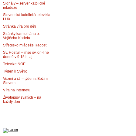
Signály – server katolické
mládeže
Slovenská katolická televízia
LUX
Stránka víra pro děti
Stránky karmelitána o.
Vojtěcha Kodeta
Středisko mládeže Radost
Sv. Hostýn – mše sv. on-line
denně v 9.15 h. aj.
Televize NOE
Týdeník Světlo
Vezmi a čti – týden s Božím
Slovem
Víra na internetu
Životopisy svatých – na
každý den