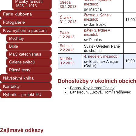
středa 3. týdne v
Matriky farnosti
Středa
mezidobí
1625 – 1913
30.1.2013
sv. Martina
Farní klubovna
čtvrtek 3. týdne v
Čtvrtek
mezidobí
17:00
Fotogalerie
31.1.2013
sv. Jan Bosko
K zamyšlení a poučení
pátek 3. týdne v
Pátek
mezidobí
1.2.2013
Modlitby
sv. Pionius
Sobota
Bible
Svátek Uvedení Páně
2.2.2013
do chrámu
Malý katechismus
4. neděle v mezidobí
Neděle
10:00 
sv. Blažej, sv. Ansgar
Galerie světců
3.2.2013
(Oskar)
Různé texty
Návštěvní kniha
Bohoslužby v okolních obcíc
Kontakty
Bohoslužby farnost Opatov
Lanškroun, Luková, Horní Třešňovec
Rybník – projekt EU
Zajímavé odkazy