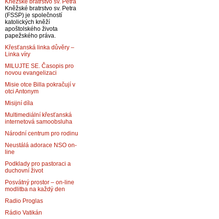
Kněžské bratrstvo sv. Petra
Kněžské bratrstvo sv. Petra
(FSSP) je společností
katolických kněží
apoštolského života
papežského práva.
Křesťanská linka důvěry –
Linka víry
MILUJTE SE. Časopis pro
novou evangelizaci
Misie otce Billa pokračují v
otci Antonym
Misijní díla
Multimediální křesťanská
internetová samoobsluha
Národní centrum pro rodinu
Neustálá adorace NSO on-
line
Podklady pro pastoraci a
duchovní život
Posvátný prostor – on-line
modlitba na každý den
Radio Proglas
Rádio Vatikán