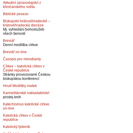
Aktuální zpravodajství z
křesťanského světa
Biblické pexeso
Biskupství královéhradecké –
královéhradecká diecéze
Mj. vyhledání bohoslužeb
všech farností
Breviář
Denní modlitba církve
Breviář on-line
Časopis pro ministranty
Církev – katolická církev v
České republice
Stránky provozované Českou
biskupskou konferencí
Hnutí Modlitby matek
Karmelitánské nakladatelství
prodej knih
Katechismus katolické církve
on-line
Katolická církev v České
republice
Katolický týdeník