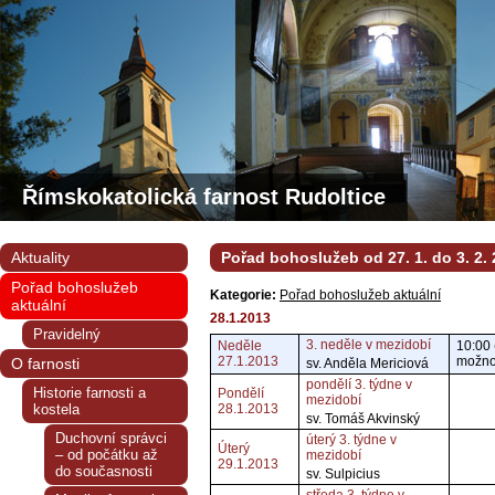
Římskokatolická farnost Rudoltice
Aktuality
Pořad bohoslužeb od 27. 1. do 3. 2.
Pořad bohoslužeb
Kategorie:
Pořad bohoslužeb aktuální
aktuální
28.1.2013
Pravidelný
3. neděle v mezidobí
Neděle
10:00 
27.1.2013
možnos
O farnosti
sv. Anděla Mericiová
pondělí 3. týdne v
Historie farnosti a
Pondělí
mezidobí
kostela
28.1.2013
sv. Tomáš Akvinský
Duchovní správci
úterý 3. týdne v
Úterý
– od počátku až
mezidobí
29.1.2013
do současnosti
sv. Sulpicius