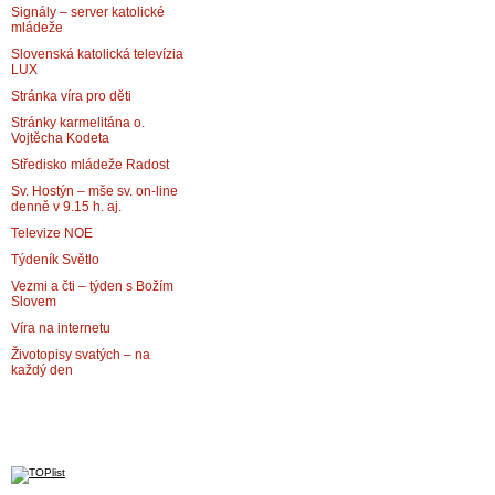
Signály – server katolické
mládeže
Slovenská katolická televízia
LUX
Stránka víra pro děti
Stránky karmelitána o.
Vojtěcha Kodeta
Středisko mládeže Radost
Sv. Hostýn – mše sv. on-line
denně v 9.15 h. aj.
Televize NOE
Týdeník Světlo
Vezmi a čti – týden s Božím
Slovem
Víra na internetu
Životopisy svatých – na
každý den