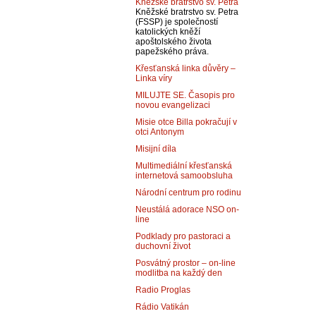
Kněžské bratrstvo sv. Petra
Kněžské bratrstvo sv. Petra
(FSSP) je společností
katolických kněží
apoštolského života
papežského práva.
Křesťanská linka důvěry –
Linka víry
MILUJTE SE. Časopis pro
novou evangelizaci
Misie otce Billa pokračují v
otci Antonym
Misijní díla
Multimediální křesťanská
internetová samoobsluha
Národní centrum pro rodinu
Neustálá adorace NSO on-
line
Podklady pro pastoraci a
duchovní život
Posvátný prostor – on-line
modlitba na každý den
Radio Proglas
Rádio Vatikán