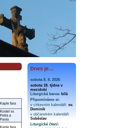
Dnes je…
sobota 8. 8. 2026
sobota 18. týdne v
mezidobí
Liturgická barva:
bílá
Připomínáme si:
Kaple fara
v církevním kalendáři:
sv.
Dominik
Kostel sv.
v občanském kalendáři:
Petra a
Soběslav
Pavla
Liturgické čtení:
Kaple fara