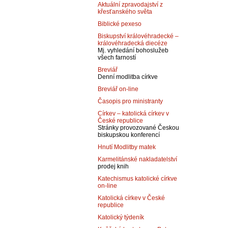
Aktuální zpravodajství z
křesťanského světa
Biblické pexeso
Biskupství královéhradecké –
královéhradecká diecéze
Mj. vyhledání bohoslužeb
všech farností
Breviář
Denní modlitba církve
Breviář on-line
Časopis pro ministranty
Církev – katolická církev v
České republice
Stránky provozované Českou
biskupskou konferencí
Hnutí Modlitby matek
Karmelitánské nakladatelství
prodej knih
Katechismus katolické církve
on-line
Katolická církev v České
republice
Katolický týdeník