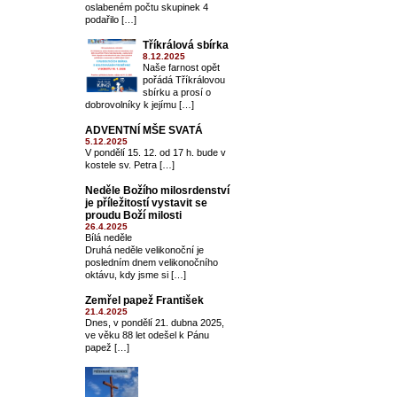
oslabeném počtu skupinek 4
podařilo […]
Tříkrálová sbírka
8.12.2025
Naše farnost opět
pořádá Tříkrálovou
sbírku a prosí o
dobrovolníky k jejímu […]
ADVENTNÍ MŠE SVATÁ
5.12.2025
V pondělí 15. 12. od 17 h. bude v
kostele sv. Petra […]
Neděle Božího milosrdenství
je příležitostí vystavit se
proudu Boží milosti
26.4.2025
Bílá neděle
Druhá neděle velikonoční je
posledním dnem velikonočního
oktávu, kdy jsme si […]
Zemřel papež František
21.4.2025
Dnes, v pondělí 21. dubna 2025,
ve věku 88 let odešel k Pánu
papež […]