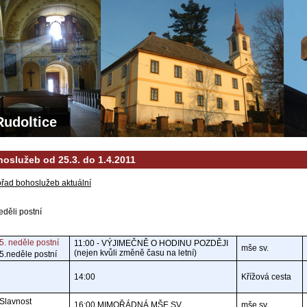
Rudoltice
oslužeb od 25.3. do 1.4.2011
řad bohoslužeb aktuální
eděli postní
5. neděle postní
11:00 - VÝJIMEČNĚ O HODINU POZDĚJI
mše sv.
(nejen kvůli změně času na letní)
5.neděle postní
14:00
Křížová cesta
Slavnost
16:00 MIMOŘÁDNÁ MŠE SV.
mše sv.