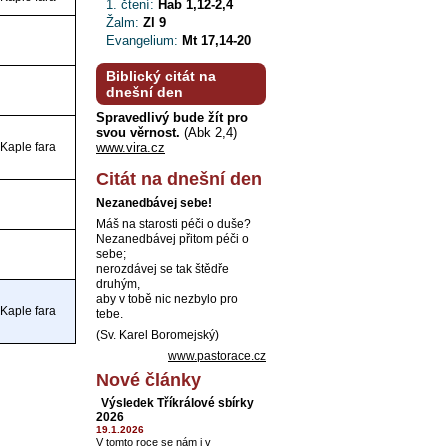
1. čtení:
Hab 1,12-2,4
Žalm:
Zl 9
Evangelium:
Mt 17,14-20
Biblický citát na
dnešní den
Spravedlivý bude žít pro
svou věrnost.
(Abk 2,4)
Kaple fara
www.vira.cz
Citát na dnešní den
Nezanedbávej sebe!
Máš na starosti péči o duše?
Nezanedbávej přitom péči o
sebe;
nerozdávej se tak štědře
druhým,
aby v tobě nic nezbylo pro
Kaple fara
tebe.
(Sv. Karel Boromejský)
www.pastorace.cz
Nové články
Výsledek Tříkrálové sbírky
2026
19.1.2026
V tomto roce se nám i v