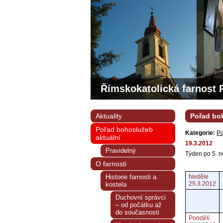
Římskokatolická farnost 
Aktuality
Pořad boh
Pořad bohoslužeb
Kategorie:
Po
aktuální
19.3.2012
Pravidelný
Týden po 5. n
O farnosti
Historie farnosti a
Neděle
25.3.2012
kostela
Duchovní správci
– od počátku až
do současnosti
Pondělí