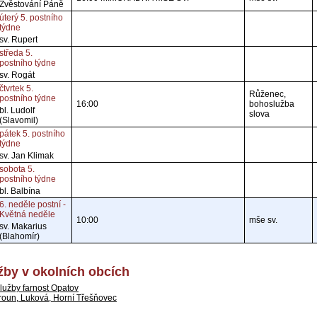
Zvěstování Páně
úterý 5. postního
týdne
sv. Rupert
středa 5.
postního týdne
sv. Rogát
čtvrtek 5.
Růženec,
postního týdne
16:00
bohoslužba
bl. Ludolf
slova
(Slavomil)
pátek 5. postního
týdne
sv. Jan Klimak
sobota 5.
postního týdne
bl. Balbína
6. neděle postní -
Květná neděle
10:00
mše sv.
sv. Makarius
(Blahomír)
by v okolních obcích
lužby farnost Opatov
roun, Luková, Horní Třešňovec