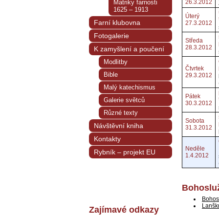
Matriky farnosti
26.3.2012
1625 – 1913
Úterý
Farní klubovna
27.3.2012
Fotogalerie
Středa
28.3.2012
K zamyšlení a poučení
Modlitby
Čtvrtek
Bible
29.3.2012
Malý katechismus
Pátek
Galerie světců
30.3.2012
Různé texty
Sobota
Návštěvní kniha
31.3.2012
Kontakty
Neděle
Rybník – projekt EU
1.4.2012
Bohosluž
Bohos
Lanšk
Zajímavé odkazy