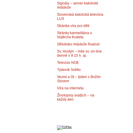
Signály – server katolické
mládeže
Slovenská katolická televízia
LUX
Stránka víra pro děti
Stránky karmelitána o.
Vojtěcha Kodeta
Středisko mládeže Radost
Sv. Hostýn – mše sv. on-line
denně v 9.15 h. aj.
Televize NOE
Týdeník Světlo
Vezmi a čti – týden s Božím
Slovem
Víra na internetu
Životopisy svatých – na
každý den