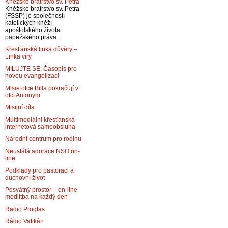
Kněžské bratrstvo sv. Petra
Kněžské bratrstvo sv. Petra
(FSSP) je společností
katolických kněží
apoštolského života
papežského práva.
Křesťanská linka důvěry –
Linka víry
MILUJTE SE. Časopis pro
novou evangelizaci
Misie otce Billa pokračují v
otci Antonym
Misijní díla
Multimediální křesťanská
internetová samoobsluha
Národní centrum pro rodinu
Neustálá adorace NSO on-
line
Podklady pro pastoraci a
duchovní život
Posvátný prostor – on-line
modlitba na každý den
Radio Proglas
Rádio Vatikán