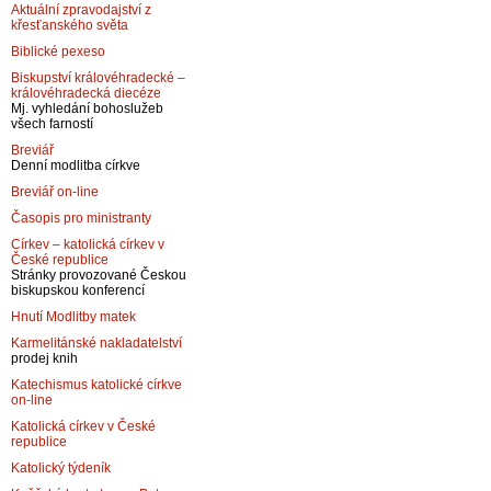
Aktuální zpravodajství z
křesťanského světa
Biblické pexeso
Biskupství královéhradecké –
královéhradecká diecéze
Mj. vyhledání bohoslužeb
všech farností
Breviář
Denní modlitba církve
Breviář on-line
Časopis pro ministranty
Církev – katolická církev v
České republice
Stránky provozované Českou
biskupskou konferencí
Hnutí Modlitby matek
Karmelitánské nakladatelství
prodej knih
Katechismus katolické církve
on-line
Katolická církev v České
republice
Katolický týdeník