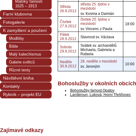
Matriky farnosti
středa 25. týdne v
1625 – 1913
Středa
mezidobí
26.9.2012
Farní klubovna
sv. Kosma a Damián
čtvrtek 25. týdne v
Fotogalerie
Čtvrtek
mezidobí
18:00
27.9.2012
sv. Vincenc z Paula
K zamyšlení a poučení
Pátek
Slavnost sv. Václava
Modlitby
28.9.2012
Svátek sv. archandělů
Bible
Sobota
Michaela, Gabriela a
29.9.2012
Malý katechismus
Rafaela
26. neděle v mezidobí
Galerie světců
Neděle
10:00
30.9.2012
sv. Jeroným
Různé texty
Návštěvní kniha
Bohoslužby v okolních obcíc
Kontakty
Bohoslužby farnost Opatov
Rybník – projekt EU
Lanškroun, Luková, Horní Třešňovec
Zajímavé odkazy