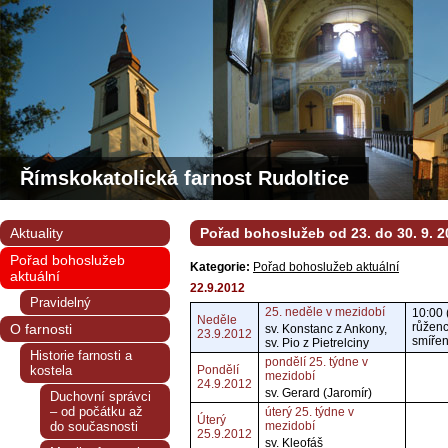
Římskokatolická farnost Rudoltice
Aktuality
Pořad bohoslužeb od 23. do 30. 9. 2
Pořad bohoslužeb
Kategorie:
Pořad bohoslužeb aktuální
aktuální
22.9.2012
Pravidelný
25. neděle v mezidobí
10:00 
Neděle
růženc
O farnosti
sv. Konstanc z Ankony,
23.9.2012
smířen
sv. Pio z Pietrelciny
Historie farnosti a
pondělí 25. týdne v
kostela
Pondělí
mezidobí
24.9.2012
sv. Gerard (Jaromír)
Duchovní správci
– od počátku až
úterý 25. týdne v
Úterý
do současnosti
mezidobí
25.9.2012
sv. Kleofáš