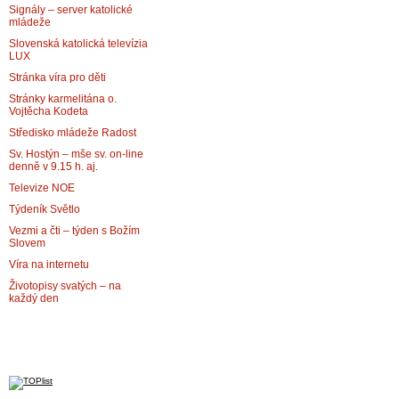
Signály – server katolické
mládeže
Slovenská katolická televízia
LUX
Stránka víra pro děti
Stránky karmelitána o.
Vojtěcha Kodeta
Středisko mládeže Radost
Sv. Hostýn – mše sv. on-line
denně v 9.15 h. aj.
Televize NOE
Týdeník Světlo
Vezmi a čti – týden s Božím
Slovem
Víra na internetu
Životopisy svatých – na
každý den