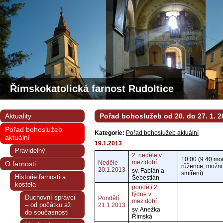
Římskokatolická farnost Rudoltice
Aktuality
Pořad bohoslužeb od 20. do 27. 1. 2
Pořad bohoslužeb
Kategorie:
Pořad bohoslužeb aktuální
aktuální
19.1.2013
Pravidelný
2. neděle v
10:00 (9.40 mod
mezidobí
Neděle
O farnosti
růžence, možno
20.1.2013
sv. Fabián a
smíření)
Historie farnosti a
Šebestián
kostela
pondělí 2.
týdne v
Duchovní správci
Pondělí
mezidobí
– od počátku až
21.1.2013
sv. Anežka
do současnosti
Římská