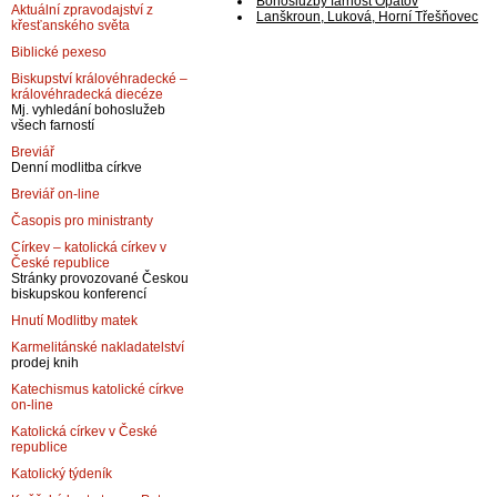
Bohoslužby farnost Opatov
Aktuální zpravodajství z
Lanškroun, Luková, Horní Třešňovec
křesťanského světa
Biblické pexeso
Biskupství královéhradecké –
královéhradecká diecéze
Mj. vyhledání bohoslužeb
všech farností
Breviář
Denní modlitba církve
Breviář on-line
Časopis pro ministranty
Církev – katolická církev v
České republice
Stránky provozované Českou
biskupskou konferencí
Hnutí Modlitby matek
Karmelitánské nakladatelství
prodej knih
Katechismus katolické církve
on-line
Katolická církev v České
republice
Katolický týdeník