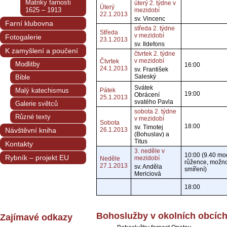
Matriky farnosti
úterý 2. týdne v
Úterý
1625 – 1913
mezidobí
22.1.2013
sv. Vincenc
Farní klubovna
středa 2. týdne
Středa
v mezidobí
Fotogalerie
23.1.2013
sv. Ildefons
K zamyšlení a poučení
čtvrtek 2. týdne
v mezidobí
Čtvrtek
Modlitby
16:00
24.1.2013
sv. František
Saleský
Bible
Svátek
Malý katechismus
Pátek
19:00
Obrácení
25.1.2013
svatého Pavla
Galerie světců
sobota 2. týdne
Různé texty
v mezidobí
Sobota
18:00
sv. Timotej
Návštěvní kniha
26.1.2013
(Bohuslav) a
Titus
Kontakty
3. neděle v
10:00 (9.40 mod
Rybník – projekt EU
mezidobí
Neděle
růžence, možno
27.1.2013
sv. Anděla
smíření)
Mericiová
18:00
Bohoslužby v okolních obcíc
Zajímavé odkazy