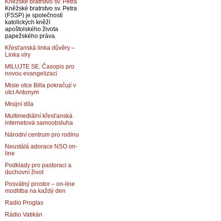
Kněžské bratrstvo sv. Petra
Kněžské bratrstvo sv. Petra
(FSSP) je společností
katolických kněží
apoštolského života
papežského práva.
Křesťanská linka důvěry –
Linka víry
MILUJTE SE. Časopis pro
novou evangelizaci
Misie otce Billa pokračují v
otci Antonym
Misijní díla
Multimediální křesťanská
internetová samoobsluha
Národní centrum pro rodinu
Neustálá adorace NSO on-
line
Podklady pro pastoraci a
duchovní život
Posvátný prostor – on-line
modlitba na každý den
Radio Proglas
Rádio Vatikán