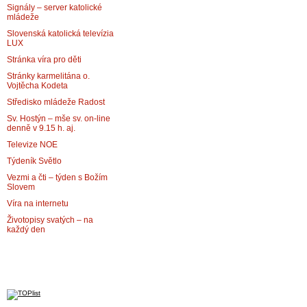
Signály – server katolické
mládeže
Slovenská katolická televízia
LUX
Stránka víra pro děti
Stránky karmelitána o.
Vojtěcha Kodeta
Středisko mládeže Radost
Sv. Hostýn – mše sv. on-line
denně v 9.15 h. aj.
Televize NOE
Týdeník Světlo
Vezmi a čti – týden s Božím
Slovem
Víra na internetu
Životopisy svatých – na
každý den