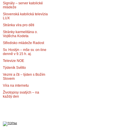
Signály – server katolické
mládeže
Slovenská katolická televízia
LUX
Stránka víra pro děti
Stránky karmelitána o.
Vojtěcha Kodeta
Středisko mládeže Radost
Sv. Hostýn – mše sv. on-line
denně v 9.15 h. aj.
Televize NOE
Týdeník Světlo
Vezmi a čti – týden s Božím
Slovem
Víra na internetu
Životopisy svatých – na
každý den