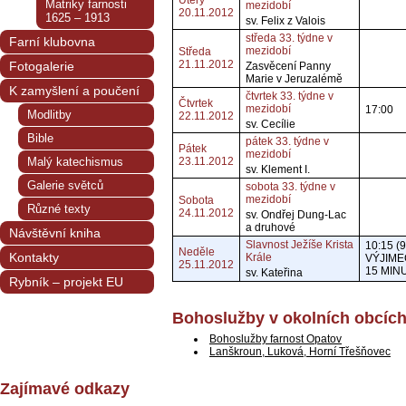
Úterý
Matriky farnosti
mezidobí
20.11.2012
1625 – 1913
sv. Felix z Valois
středa 33. týdne v
Farní klubovna
mezidobí
Středa
21.11.2012
Fotogalerie
Zasvěcení Panny
Marie v Jeruzalémě
K zamyšlení a poučení
čtvrtek 33. týdne v
Čtvrtek
mezidobí
17:00
Modlitby
22.11.2012
sv. Cecílie
Bible
pátek 33. týdne v
Pátek
mezidobí
Malý katechismus
23.11.2012
sv. Klement I.
Galerie světců
sobota 33. týdne v
mezidobí
Sobota
Různé texty
24.11.2012
sv. Ondřej Dung-Lac
a druhové
Návštěvní kniha
Slavnost Ježíše Krista
10:15 (9
Neděle
Kontakty
Krále
VÝJIME
25.11.2012
15 MIN
sv. Kateřina
Rybník – projekt EU
Bohoslužby v okolních obcíc
Bohoslužby farnost Opatov
Lanškroun, Luková, Horní Třešňovec
Zajímavé odkazy