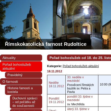
Římskokatolická farnost Rudoltice
Aktuality
Pořad bohoslužeb od 18. do 25. lis
Pořad bohoslužeb
Kategorie:
Pořad bohoslužeb aktuální
aktuální
18.11.2012
Pravidelný
33. neděle v
mezidobí
O farnosti
Neděle
10:00 (9
Posvěcení římských
18.11.2012
Historie farnosti a
bazilik sv. Petra a
kostela
Pavla
pondělí 33. týdne v
Duchovní správci
Pondělí
mezidobí
– od počátku až
19.11.2012
sv. Mechtilda
do současnosti
úterý 33. týdne v