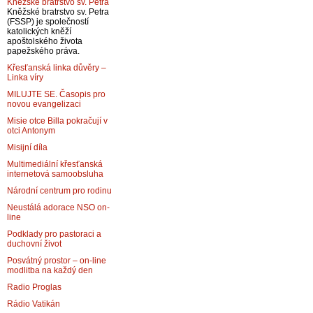
Kněžské bratrstvo sv. Petra
Kněžské bratrstvo sv. Petra
(FSSP) je společností
katolických kněží
apoštolského života
papežského práva.
Křesťanská linka důvěry –
Linka víry
MILUJTE SE. Časopis pro
novou evangelizaci
Misie otce Billa pokračují v
otci Antonym
Misijní díla
Multimediální křesťanská
internetová samoobsluha
Národní centrum pro rodinu
Neustálá adorace NSO on-
line
Podklady pro pastoraci a
duchovní život
Posvátný prostor – on-line
modlitba na každý den
Radio Proglas
Rádio Vatikán