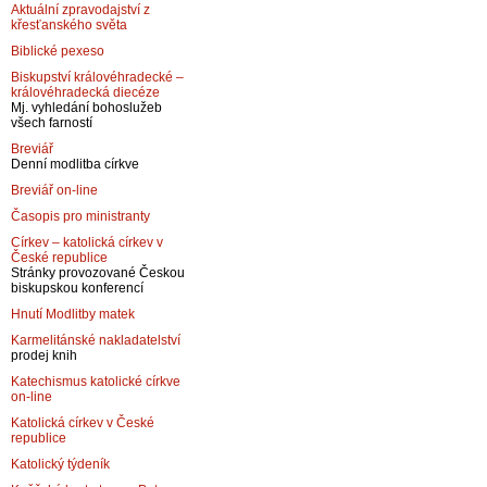
Aktuální zpravodajství z
křesťanského světa
Biblické pexeso
Biskupství královéhradecké –
královéhradecká diecéze
Mj. vyhledání bohoslužeb
všech farností
Breviář
Denní modlitba církve
Breviář on-line
Časopis pro ministranty
Církev – katolická církev v
České republice
Stránky provozované Českou
biskupskou konferencí
Hnutí Modlitby matek
Karmelitánské nakladatelství
prodej knih
Katechismus katolické církve
on-line
Katolická církev v České
republice
Katolický týdeník