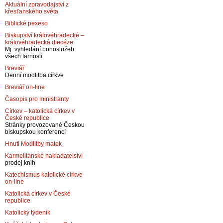
Aktuální zpravodajství z
křesťanského světa
Biblické pexeso
Biskupství královéhradecké –
královéhradecká diecéze
Mj. vyhledání bohoslužeb
všech farností
Breviář
Denní modlitba církve
Breviář on-line
Časopis pro ministranty
Církev – katolická církev v
České republice
Stránky provozované Českou
biskupskou konferencí
Hnutí Modlitby matek
Karmelitánské nakladatelství
prodej knih
Katechismus katolické církve
on-line
Katolická církev v České
republice
Katolický týdeník