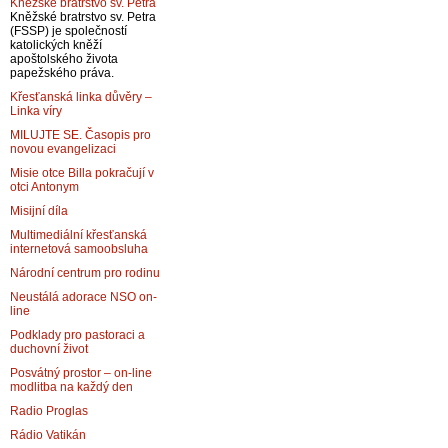
Kněžské bratrstvo sv. Petra
Kněžské bratrstvo sv. Petra
(FSSP) je společností
katolických kněží
apoštolského života
papežského práva.
Křesťanská linka důvěry –
Linka víry
MILUJTE SE. Časopis pro
novou evangelizaci
Misie otce Billa pokračují v
otci Antonym
Misijní díla
Multimediální křesťanská
internetová samoobsluha
Národní centrum pro rodinu
Neustálá adorace NSO on-
line
Podklady pro pastoraci a
duchovní život
Posvátný prostor – on-line
modlitba na každý den
Radio Proglas
Rádio Vatikán