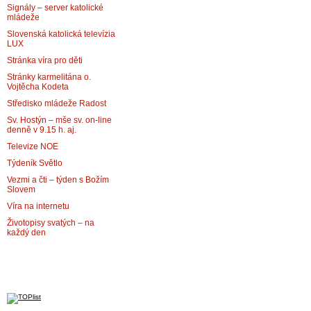
Signály – server katolické
mládeže
Slovenská katolická televízia
LUX
Stránka víra pro děti
Stránky karmelitána o.
Vojtěcha Kodeta
Středisko mládeže Radost
Sv. Hostýn – mše sv. on-line
denně v 9.15 h. aj.
Televize NOE
Týdeník Světlo
Vezmi a čti – týden s Božím
Slovem
Víra na internetu
Životopisy svatých – na
každý den