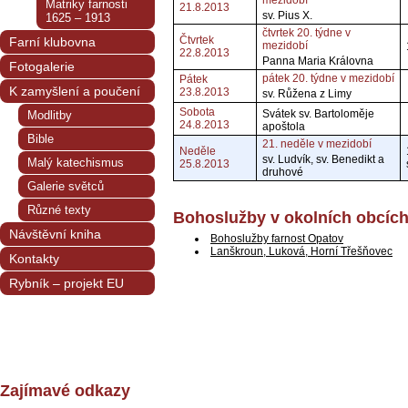
mezidobí
Matriky farnosti
21.8.2013
sv. Pius X.
1625 – 1913
čtvrtek 20. týdne v
Čtvrtek
Farní klubovna
mezidobí
22.8.2013
Panna Maria Královna
Fotogalerie
pátek 20. týdne v mezidobí
Pátek
K zamyšlení a poučení
23.8.2013
sv. Růžena z Limy
Sobota
Svátek sv. Bartoloměje
Modlitby
24.8.2013
apoštola
Bible
21. neděle v mezidobí
Neděle
sv. Ludvík, sv. Benedikt a
Malý katechismus
25.8.2013
druhové
Galerie světců
Různé texty
Bohoslužby v okolních obcíc
Návštěvní kniha
Bohoslužby farnost Opatov
Lanškroun, Luková, Horní Třešňovec
Kontakty
Rybník – projekt EU
Zajímavé odkazy