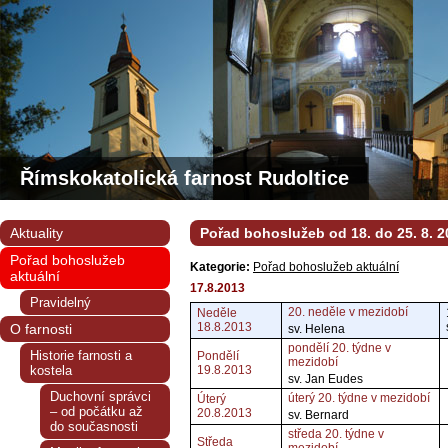
Římskokatolická farnost Rudoltice
Aktuality
Pořad bohoslužeb od 18. do 25. 8. 2
Pořad bohoslužeb
Kategorie:
Pořad bohoslužeb aktuální
aktuální
17.8.2013
Pravidelný
20. neděle v mezidobí
Neděle
18.8.2013
O farnosti
sv. Helena
pondělí 20. týdne v
Historie farnosti a
Pondělí
mezidobí
kostela
19.8.2013
sv. Jan Eudes
Duchovní správci
úterý 20. týdne v mezidobí
Úterý
– od počátku až
20.8.2013
sv. Bernard
do současnosti
středa 20. týdne v
Středa