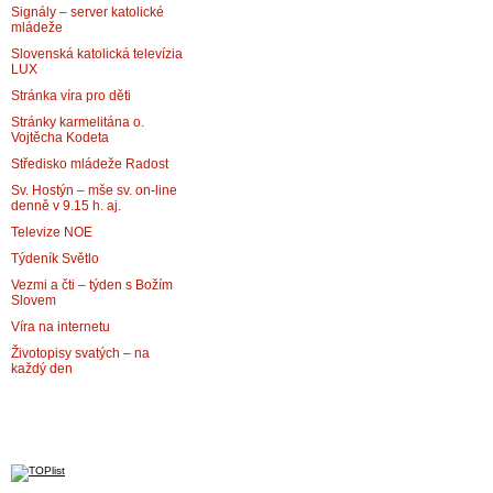
Signály – server katolické
mládeže
Slovenská katolická televízia
LUX
Stránka víra pro děti
Stránky karmelitána o.
Vojtěcha Kodeta
Středisko mládeže Radost
Sv. Hostýn – mše sv. on-line
denně v 9.15 h. aj.
Televize NOE
Týdeník Světlo
Vezmi a čti – týden s Božím
Slovem
Víra na internetu
Životopisy svatých – na
každý den