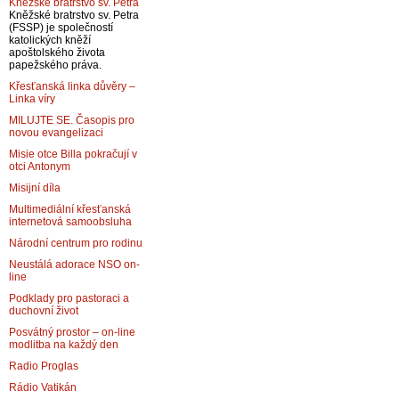
Kněžské bratrstvo sv. Petra
Kněžské bratrstvo sv. Petra
(FSSP) je společností
katolických kněží
apoštolského života
papežského práva.
Křesťanská linka důvěry –
Linka víry
MILUJTE SE. Časopis pro
novou evangelizaci
Misie otce Billa pokračují v
otci Antonym
Misijní díla
Multimediální křesťanská
internetová samoobsluha
Národní centrum pro rodinu
Neustálá adorace NSO on-
line
Podklady pro pastoraci a
duchovní život
Posvátný prostor – on-line
modlitba na každý den
Radio Proglas
Rádio Vatikán