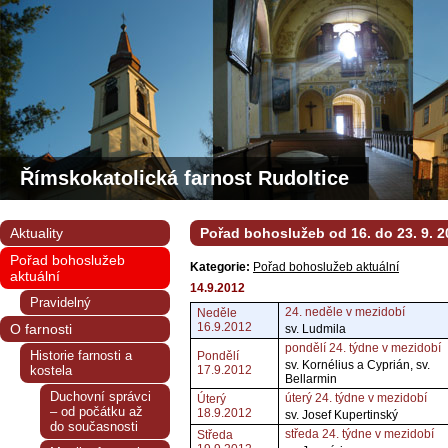
Římskokatolická farnost Rudoltice
Aktuality
Pořad bohoslužeb od 16. do 23. 9. 2
Pořad bohoslužeb
Kategorie:
Pořad bohoslužeb aktuální
aktuální
14.9.2012
Pravidelný
24. neděle v mezidobí
Neděle
16.9.2012
O farnosti
sv. Ludmila
pondělí 24. týdne v mezidobí
Historie farnosti a
Pondělí
sv. Kornélius a Cyprián, sv.
kostela
17.9.2012
Bellarmin
Duchovní správci
úterý 24. týdne v mezidobí
Úterý
– od počátku až
18.9.2012
sv. Josef Kupertinský
do současnosti
středa 24. týdne v mezidobí
Středa