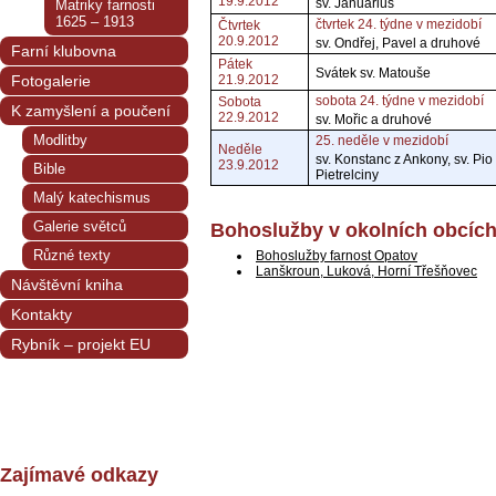
19.9.2012
sv. Januárius
Matriky farnosti
1625 – 1913
čtvrtek 24. týdne v mezidobí
Čtvrtek
20.9.2012
sv. Ondřej, Pavel a druhové
Farní klubovna
Pátek
Svátek sv. Matouše
Fotogalerie
21.9.2012
sobota 24. týdne v mezidobí
Sobota
K zamyšlení a poučení
22.9.2012
sv. Mořic a druhové
Modlitby
25. neděle v mezidobí
Neděle
sv. Konstanc z Ankony, sv. Pio
23.9.2012
Bible
Pietrelciny
Malý katechismus
Galerie světců
Bohoslužby v okolních obcíc
Různé texty
Bohoslužby farnost Opatov
Lanškroun, Luková, Horní Třešňovec
Návštěvní kniha
Kontakty
Rybník – projekt EU
Zajímavé odkazy