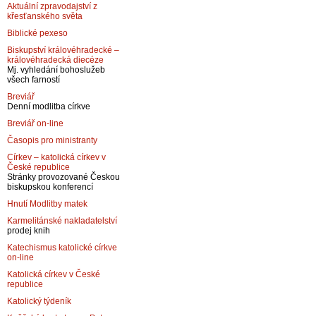
Aktuální zpravodajství z
křesťanského světa
Biblické pexeso
Biskupství královéhradecké –
královéhradecká diecéze
Mj. vyhledání bohoslužeb
všech farností
Breviář
Denní modlitba církve
Breviář on-line
Časopis pro ministranty
Církev – katolická církev v
České republice
Stránky provozované Českou
biskupskou konferencí
Hnutí Modlitby matek
Karmelitánské nakladatelství
prodej knih
Katechismus katolické církve
on-line
Katolická církev v České
republice
Katolický týdeník