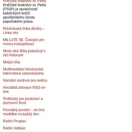
Kněžské bratrstvo sv. Petra
Kněžské bratrstvo sv. Petra
(FSSP) je společností
katolických kněží
apoštolského života
papežského práva.
Křesťanská linka důvěry –
Linka víry
MILUJTE SE. Časopis pro
novou evangelizaci
Misie otce Billa pokračují v
otci Antonym
Misijní díla
Multimediální křesťanská
internetová samoobsluha
Národní centrum pro rodinu
Neustálá adorace NSO on-
line
Podklady pro pastoraci a
duchovní život
Posvátný prostor – on-line
modlitba na každý den
Radio Proglas
Rádio Vatikán