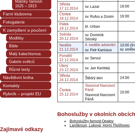
Matriky farnosti
Středa
1625 – 1913
16:00
sv. Lazar
17.12.2014
Farní klubovna
Čtvrtek
16:00
sv. Rufus a Zosim
18.12.2014
Fotogalerie
Pátek
bl. Urban
19.12.2014
K zamyšlení a poučení
Sobota
sv. Dominik
Modlitby
20.12.2014
Siloský
4. neděle adventní
Neděle
10:00 (9:
Bible
21.12.2014
sv. smíře
sv. Petr Kanisius
Malý katechismus
Pondělí
sv. Servul
22.12.2014
Galerie světců
Úterý
sv. Jan Kentský
Různé texty
23.12.2014
Středa
Návštěvní kniha
24:00
Štědrý den
24.12.2014
Kontakty
Slavnost Narození
Páně
Čtvrtek
10:00
Rybník – projekt EU
25.12.2014
Slavnost Narození
Páně
Bohoslužby v okolních obcíc
Bohoslužby farnost Opatov
Lanškroun, Luková, Horní Třešňovec
Zajímavé odkazy