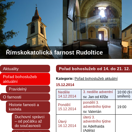
Římskokatolická farnost Rudoltice
Aktuality
Pořad bohoslužeb od 14. do 21. 12.
Pořad bohoslužeb
Kategorie:
Pořad bohoslužeb aktuální
aktuální
15.12.2014
Pravidelný
3. neděle adventní
Neděle
10:00 (9.
14.12.2014
smíření)
O farnosti
sv. Jan od Kříže
pondělí 3.
Historie farnosti a
Pondělí
adventního týdne
19:00
kostela
15.12.2014
sv. Valerián
Duchovní správci
úterý 3.
– od počátku až
adventního týdne
Úterý
do současnosti
16.12.2014
sv. Adelhaida
(Adéla)