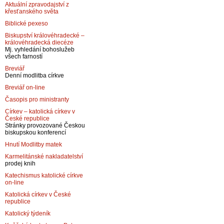
Aktuální zpravodajství z
křesťanského světa
Biblické pexeso
Biskupství královéhradecké –
královéhradecká diecéze
Mj. vyhledání bohoslužeb
všech farností
Breviář
Denní modlitba církve
Breviář on-line
Časopis pro ministranty
Církev – katolická církev v
České republice
Stránky provozované Českou
biskupskou konferencí
Hnutí Modlitby matek
Karmelitánské nakladatelství
prodej knih
Katechismus katolické církve
on-line
Katolická církev v České
republice
Katolický týdeník