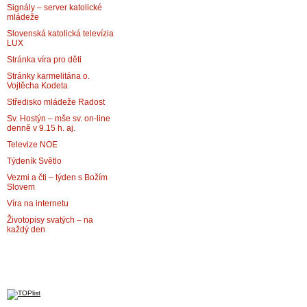
Signály – server katolické
mládeže
Slovenská katolická televízia
LUX
Stránka víra pro děti
Stránky karmelitána o.
Vojtěcha Kodeta
Středisko mládeže Radost
Sv. Hostýn – mše sv. on-line
denně v 9.15 h. aj.
Televize NOE
Týdeník Světlo
Vezmi a čti – týden s Božím
Slovem
Víra na internetu
Životopisy svatých – na
každý den