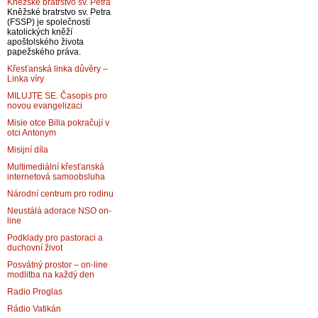
Kněžské bratrstvo sv. Petra
Kněžské bratrstvo sv. Petra
(FSSP) je společností
katolických kněží
apoštolského života
papežského práva.
Křesťanská linka důvěry –
Linka víry
MILUJTE SE. Časopis pro
novou evangelizaci
Misie otce Billa pokračují v
otci Antonym
Misijní díla
Multimediální křesťanská
internetová samoobsluha
Národní centrum pro rodinu
Neustálá adorace NSO on-
line
Podklady pro pastoraci a
duchovní život
Posvátný prostor – on-line
modlitba na každý den
Radio Proglas
Rádio Vatikán