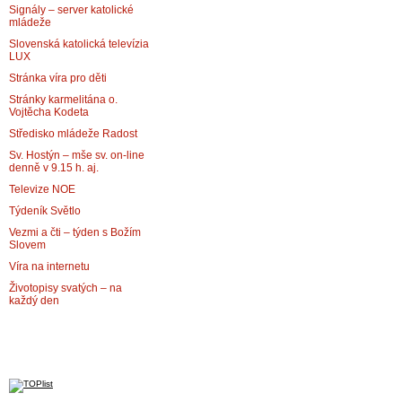
Signály – server katolické
mládeže
Slovenská katolická televízia
LUX
Stránka víra pro děti
Stránky karmelitána o.
Vojtěcha Kodeta
Středisko mládeže Radost
Sv. Hostýn – mše sv. on-line
denně v 9.15 h. aj.
Televize NOE
Týdeník Světlo
Vezmi a čti – týden s Božím
Slovem
Víra na internetu
Životopisy svatých – na
každý den