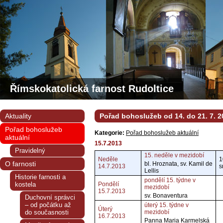
Římskokatolická farnost Rudoltice
Aktuality
Pořad bohoslužeb od 14. do 21. 7. 2
Pořad bohoslužeb
Kategorie:
Pořad bohoslužeb aktuální
aktuální
15.7.2013
Pravidelný
15. neděle v mezidobí
Neděle
1
O farnosti
bl. Hroznata, sv. Kamil de
14.7.2013
s
Lellis
Historie farnosti a
pondělí 15. týdne v
kostela
Pondělí
mezidobí
15.7.2013
sv. Bonaventura
Duchovní správci
– od počátku až
úterý 15. týdne v
Úterý
do současnosti
mezidobí
16.7.2013
Panna Maria Karmelská