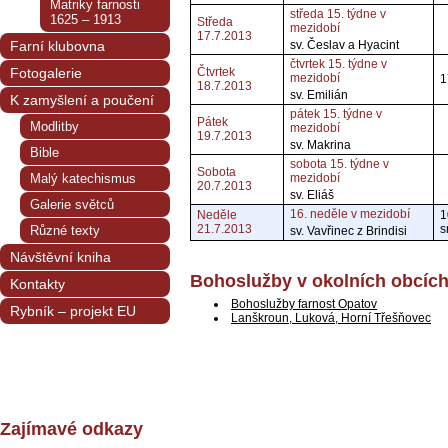
Matriky farnosti
středa 15. týdne v
1625 – 1913
Středa
mezidobí
17.7.2013
Farní klubovna
sv. Česlav a Hyacint
čtvrtek 15. týdne v
Fotogalerie
Čtvrtek
mezidobí
1
18.7.2013
sv. Emilián
K zamyšlení a poučení
pátek 15. týdne v
Pátek
Modlitby
mezidobí
19.7.2013
sv. Makrina
Bible
sobota 15. týdne v
Sobota
Malý katechismus
mezidobí
20.7.2013
sv. Eliáš
Galerie světců
16. neděle v mezidobí
Neděle
1
21.7.2013
s
Různé texty
sv. Vavřinec z Brindisi
Návštěvní kniha
Bohoslužby v okolních obcíc
Kontakty
Bohoslužby farnost Opatov
Rybník – projekt EU
Lanškroun, Luková, Horní Třešňovec
Zajímavé odkazy