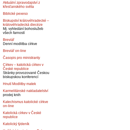
Aktuální zpravodajství z
křesťanského světa
Biblické pexeso
Biskupství královéhradecké –
královéhradecká diecéze
Mj. vyhledání bohoslužeb
všech farností
Breviář
Denní modlitba církve
Breviář on-line
Časopis pro ministranty
Církev – katolická církev v
České republice
Stránky provozované Českou
biskupskou konferencí
Hnutí Modlitby matek
Karmelitánské nakladatelství
prodej knih
Katechismus katolické církve
on-line
Katolická církev v České
republice
Katolický týdeník