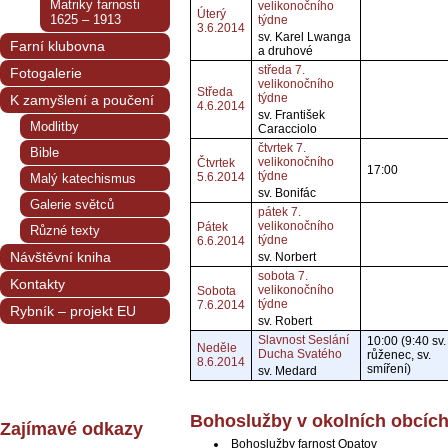
Matriky farnosti
velikonočního
Úterý
1625 – 1913
týdne
3.6.2014
sv. Karel Lwanga
Farní klubovna
a druhové
středa 7.
Fotogalerie
velikonočního
Středa
týdne
K zamyšlení a poučení
4.6.2014
sv. František
Modlitby
Caracciolo
čtvrtek 7.
Bible
velikonočního
Čtvrtek
17:00
týdne
5.6.2014
Malý katechismus
sv. Bonifác
Galerie světců
pátek 7.
velikonočního
Pátek
Různé texty
týdne
6.6.2014
Návštěvní kniha
sv. Norbert
sobota 7.
Kontakty
velikonočního
Sobota
týdne
7.6.2014
Rybník – projekt EU
sv. Robert
Slavnost Seslání
10:00 (9:40 sv.
Neděle
Ducha Svatého
růženec, sv.
8.6.2014
smíření)
sv. Medard
Bohoslužby v okolních obcíc
Zajímavé odkazy
Bohoslužby farnost Opatov