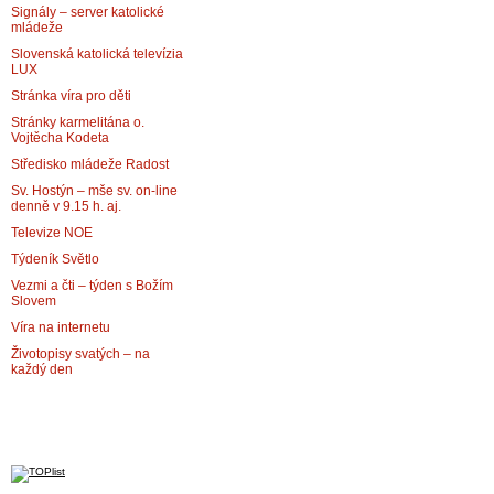
Signály – server katolické
mládeže
Slovenská katolická televízia
LUX
Stránka víra pro děti
Stránky karmelitána o.
Vojtěcha Kodeta
Středisko mládeže Radost
Sv. Hostýn – mše sv. on-line
denně v 9.15 h. aj.
Televize NOE
Týdeník Světlo
Vezmi a čti – týden s Božím
Slovem
Víra na internetu
Životopisy svatých – na
každý den