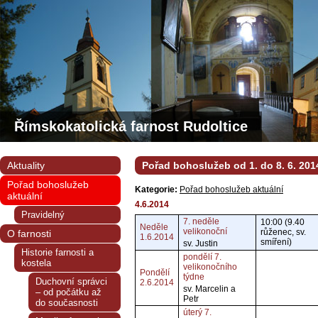
Římskokatolická farnost Rudoltice
Aktuality
Pořad bohoslužeb od 1. do 8. 6. 201
Pořad bohoslužeb
Kategorie:
Pořad bohoslužeb aktuální
aktuální
4.6.2014
Pravidelný
7. neděle
10:00 (9.40
Neděle
velikonoční
růženec, sv.
O farnosti
1.6.2014
smíření)
sv. Justin
Historie farnosti a
pondělí 7.
kostela
velikonočního
Pondělí
týdne
Duchovní správci
2.6.2014
sv. Marcelin a
– od počátku až
Petr
do současnosti
úterý 7.