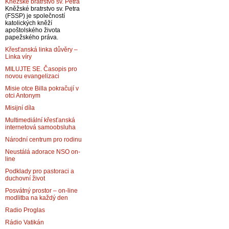
Kněžské bratrstvo sv. Petra
Kněžské bratrstvo sv. Petra
(FSSP) je společností
katolických kněží
apoštolského života
papežského práva.
Křesťanská linka důvěry –
Linka víry
MILUJTE SE. Časopis pro
novou evangelizaci
Misie otce Billa pokračují v
otci Antonym
Misijní díla
Multimediální křesťanská
internetová samoobsluha
Národní centrum pro rodinu
Neustálá adorace NSO on-
line
Podklady pro pastoraci a
duchovní život
Posvátný prostor – on-line
modlitba na každý den
Radio Proglas
Rádio Vatikán