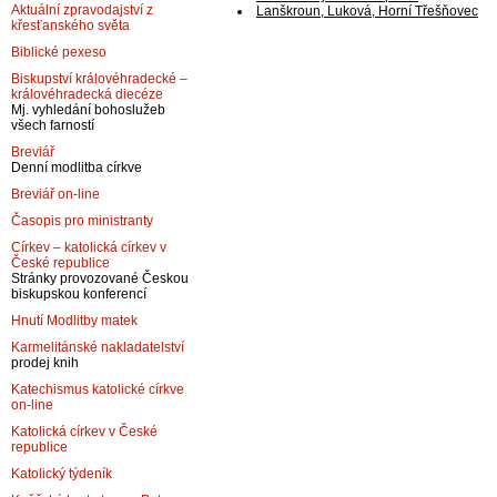
Aktuální zpravodajství z
Lanškroun, Luková, Horní Třešňovec
křesťanského světa
Biblické pexeso
Biskupství královéhradecké –
královéhradecká diecéze
Mj. vyhledání bohoslužeb
všech farností
Breviář
Denní modlitba církve
Breviář on-line
Časopis pro ministranty
Církev – katolická církev v
České republice
Stránky provozované Českou
biskupskou konferencí
Hnutí Modlitby matek
Karmelitánské nakladatelství
prodej knih
Katechismus katolické církve
on-line
Katolická církev v České
republice
Katolický týdeník