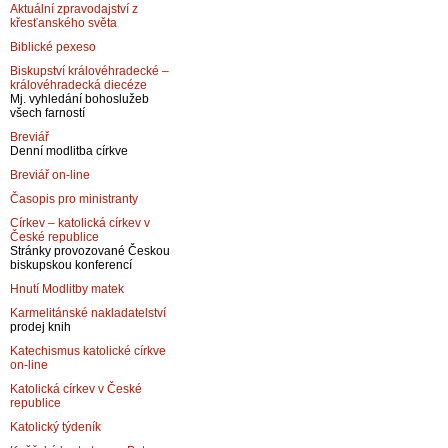
Aktuální zpravodajství z
křesťanského světa
Biblické pexeso
Biskupství královéhradecké –
královéhradecká diecéze
Mj. vyhledání bohoslužeb
všech farností
Breviář
Denní modlitba církve
Breviář on-line
Časopis pro ministranty
Církev – katolická církev v
České republice
Stránky provozované Českou
biskupskou konferencí
Hnutí Modlitby matek
Karmelitánské nakladatelství
prodej knih
Katechismus katolické církve
on-line
Katolická církev v České
republice
Katolický týdeník