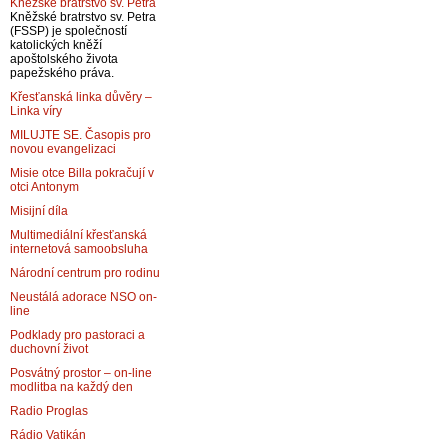
Kněžské bratrstvo sv. Petra
Kněžské bratrstvo sv. Petra
(FSSP) je společností
katolických kněží
apoštolského života
papežského práva.
Křesťanská linka důvěry –
Linka víry
MILUJTE SE. Časopis pro
novou evangelizaci
Misie otce Billa pokračují v
otci Antonym
Misijní díla
Multimediální křesťanská
internetová samoobsluha
Národní centrum pro rodinu
Neustálá adorace NSO on-
line
Podklady pro pastoraci a
duchovní život
Posvátný prostor – on-line
modlitba na každý den
Radio Proglas
Rádio Vatikán