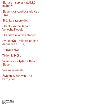
Signály – server katolické
mládeže
Slovenská katolická televízia
LUX
Stránka víra pro děti
Stránky karmelitána o.
Vojtěcha Kodeta
Středisko mládeže Radost
Sv. Hostýn – mše sv. on-line
denně v 9.15 h. aj.
Televize NOE
Týdeník Světlo
Vezmi a čti – týden s Božím
Slovem
Víra na internetu
Životopisy svatých – na
každý den