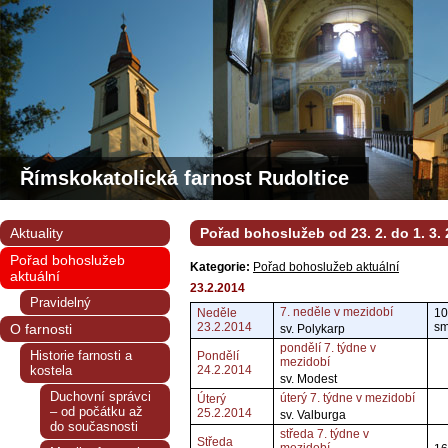
Římskokatolická farnost Rudoltice
Aktuality
Pořad bohoslužeb od 23. 2. do 1. 3.
Pořad bohoslužeb
Kategorie:
Pořad bohoslužeb aktuální
aktuální
23.2.2014
Pravidelný
7. neděle v mezidobí
Neděle
10
23.2.2014
sm
O farnosti
sv. Polykarp
pondělí 7. týdne v
Historie farnosti a
Pondělí
mezidobí
kostela
24.2.2014
sv. Modest
Duchovní správci
úterý 7. týdne v mezidobí
Úterý
– od počátku až
25.2.2014
sv. Valburga
do současnosti
středa 7. týdne v
Středa