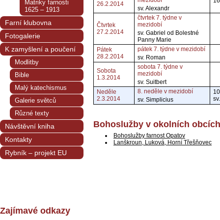
mezidobí
16
Matriky farnosti
26.2.2014
sv. Alexandr
1625 – 1913
čtvrtek 7. týdne v
Farní klubovna
mezidobí
Čtvrtek
27.2.2014
sv. Gabriel od Bolestné
Fotogalerie
Panny Marie
K zamyšlení a poučení
pátek 7. týdne v mezidobí
Pátek
28.2.2014
sv. Roman
Modlitby
sobota 7. týdne v
Sobota
mezidobí
Bible
1.3.2014
sv. Suitbert
Malý katechismus
8. neděle v mezidobí
Neděle
10
2.3.2014
sv
sv. Simplicius
Galerie světců
Různé texty
Bohoslužby v okolních obcíc
Návštěvní kniha
Bohoslužby farnost Opatov
Kontakty
Lanškroun, Luková, Horní Třešňovec
Rybník – projekt EU
Zajímavé odkazy