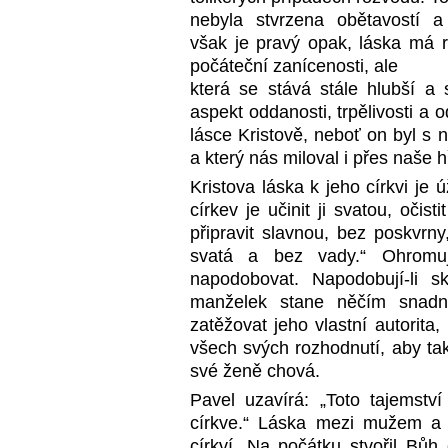
nebyla stvrzena obětavostí 
však je pravý opak, láska má r
počáteční zanícenosti, ale
která se stává stále hlubší a 
aspekt oddanosti, trpělivosti a 
lásce Kristově, neboť on byl s 
a který nás miloval i přes naše h
Kristova láska k jeho církvi je
církev je učinit ji svatou, očist
připravit slavnou, bez poskvrn
svatá a bez vady.“ Ohromuj
napodobovat. Napodobují-li s
manželek stane něčím snad
zatěžovat jeho vlastní autorita
všech svých rozhodnutí, aby tak
své ženě chová.
Pavel uzavírá: „Toto tajemstv
církve.“ Láska mezi mužem a
církví. Na počátku stvořil Bů