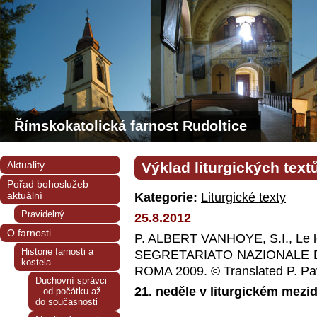
Římskokatolická farnost Rudoltice
Aktuality
Výklad liturgických text
Pořad bohoslužeb
aktuální
Kategorie:
Liturgické texty
Pravidelný
25.8.2012
O farnosti
P. ALBERT VANHOYE, S.I., Le le
Historie farnosti a
SEGRETARIATO NAZIONALE 
kostela
ROMA 2009. © Translated P. Pa
Duchovní správci
21. neděle v liturgickém mezi
– od počátku až
do současnosti