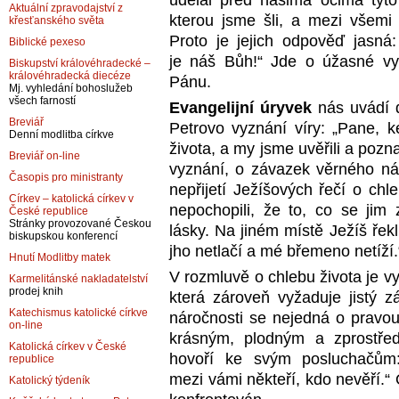
udělal před našima očima tyto 
Aktuální zpravodajství z
kterou jsme šli, a mezi všemi 
křesťanského světa
Proto je jejich odpověď jasná
Biblické pexeso
je náš Bůh!“ Jde o úžasné vyz
Biskupství královéhradecké –
královéhradecká diecéze
Pánu.
Mj. vyhledání bohoslužeb
všech farností
Evangelijní úryvek
nás uvádí d
Breviář
Petrovo vyznání víry: „Pane,
Denní modlitba církve
života, a my jsme uvěřili a pozna
Breviář on-line
vyznání, o závazek věrného ná
Časopis pro ministranty
nepřijetí Ježíšových řečí o chle
Církev – katolická církev v
nepochopili, že to, co se jim
České republice
Stránky provozované Českou
lásky. Na jiném místě Ježíš ře
biskupskou konferencí
jho netlačí a mé břemeno netíží.
Hnutí Modlitby matek
V rozmluvě o chlebu života je vy
Karmelitánské nakladatelství
prodej knih
která zároveň vyžaduje jistý z
Katechismus katolické církve
náročnosti se nejedná o pravou 
on-line
krásným, plodným a zprostřed
Katolická církev v České
hovoří ke svým posluchačům:
republice
mezi vámi někteří, kdo nevěří.“ 
Katolický týdeník