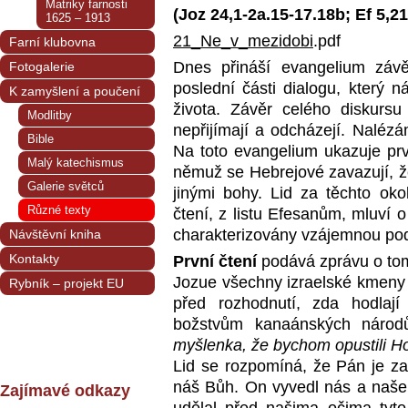
Matriky farnosti
(Joz 24,1-2a.15-17.18b; Ef 5,21
1625 – 1913
21_Ne_v_mezidobi
.pdf
Farní klubovna
Dnes přináší evangelium závě
Fotogalerie
poslední části dialogu, který 
K zamyšlení a poučení
života. Závěr celého diskurs
Modlitby
nepřijímají a odcházejí. Naléz
Bible
Na toto evangelium ukazuje prv
Malý katechismus
němuž se Hebrejové zavazují, ž
Galerie světců
jinými bohy. Lid za těchto oko
Různé texty
čtení, z listu Efesanům, mluví
charakterizovány vzájemnou podř
Návštěvní kniha
Kontakty
První čtení
podává zprávu o tom
Jozue všechny izraelské kmeny v
Rybník – projekt EU
před rozhodnutí, zda hodlaj
božstvům kanaánských národ
myšlenka, že bychom opustili Ho
Lid se rozpomíná, že Pán je za
náš Bůh. On vyvedl nás a naše 
Zajímavé odkazy