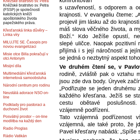
konfrontován
Kněžské bratrstvo sv. Petra
Kněžské bratrstvo sv. Petra
s uzavřeností, s odporem a od
(FSSP) je společností
krajnosti. V evangeliu čteme: „A
katolických kněží
apoštolského života
projevil jim lásku až do krajnost
papežského práva.
máš slova věčného života, a my 
Křesťanská linka důvěry –
Linka víry
Boží.“ Kdo Ježíše opustí, ne
MILUJTE SE. Časopis pro
slepé uličce. Naopak pozitivní 
novou evangelizaci
přijímá i s její náročností a je
Misie otce Billa pokračují v
se jedná o nezbytný aspekt toho
otci Antonym
Ve druhém čtení se, v Pavl
Misijní díla
rodině, zvláště pak o vztahu
Multimediální křesťanská
internetová samoobsluha
jsou zde dva body. Úryvek začí
Národní centrum pro rodinu
„Podřizujte se jeden druhému z
Neustálá adorace NSO on-
každého křesťana. Ježíš se sta
line
cestu obětavé poslušnost
Podklady pro pastoraci a
vzájemně podřízeni.
duchovní život
Tato vzájemná podřízenost v
Posvátný prostor – on-line
modlitba na každý den
vzájemná, ale také proto, že j
Radio Proglas
Pavel křesťany nabádá: „Spíše s
Rádio Vatikán