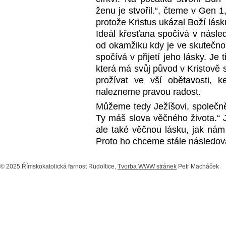
ženu je stvořil.“, čteme v Gen 1
protože Kristus ukázal Boží lás
Ideál křesťana spočívá v násled
od okamžiku kdy je ve skutečno
spočívá v přijetí jeho lásky. Je 
která má svůj původ v Kristově 
prožívat ve vší obětavosti,
nalezneme pravou radost.
Můžeme tedy Ježíšovi, společně
Ty máš slova věčného života.“ 
ale také věčnou lásku, jak nám
Proto ho chceme stále následo
© 2025 Římskokatolická farnost Rudoltice,
Tvorba WWW stránek
Petr Macháček