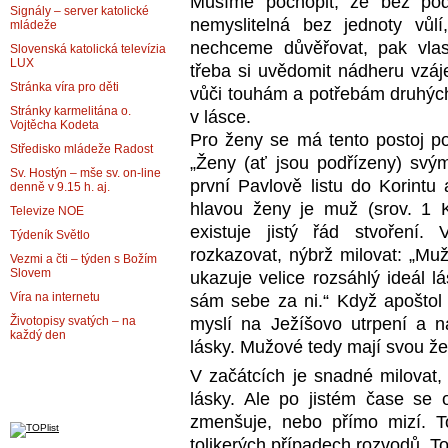
Musíme pochopit, že bez podř
Signály – server katolické
nemyslitelná bez jednoty vůlí
mládeže
nechceme důvěřovat, pak vla
Slovenská katolická televízia
LUX
třeba si uvědomit nádheru vzá
Stránka víra pro děti
vůči touhám a potřebám druhých a
Stránky karmelitána o.
v lásce.
Vojtěcha Kodeta
Pro ženy se má tento postoj po
Středisko mládeže Radost
„Ženy (ať jsou podřízeny) sv
Sv. Hostýn – mše sv. on-line
první Pavlově listu do Korintu
denně v 9.15 h. aj.
hlavou ženy je muž (srov. 1 K
Televize NOE
existuje jistý řád stvoření
Týdeník Světlo
rozkazovat, nýbrž milovat: „Mu
Vezmi a čti – týden s Božím
Slovem
ukazuje velice rozsáhlý ideál l
Víra na internetu
sám sebe za ni.“ Když apoštol 
myslí na Ježíšovo utrpení a na
Životopisy svatých – na
každý den
lásky. Mužové tedy mají svou žen
V začátcích je snadné milovat
lásky. Ale po jistém čase se o
zmenšuje, nebo přímo mizí. 
tolikerých případech rozvodů. To