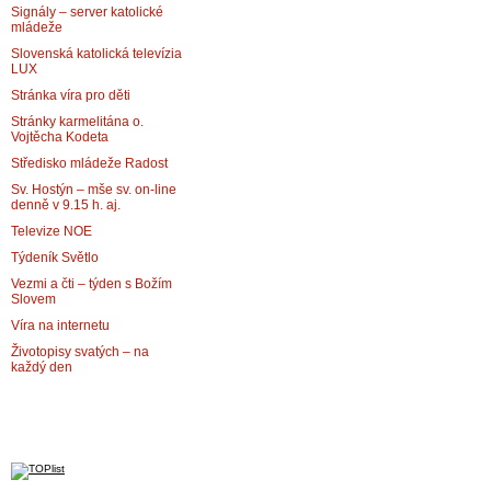
Signály – server katolické
mládeže
Slovenská katolická televízia
LUX
Stránka víra pro děti
Stránky karmelitána o.
Vojtěcha Kodeta
Středisko mládeže Radost
Sv. Hostýn – mše sv. on-line
denně v 9.15 h. aj.
Televize NOE
Týdeník Světlo
Vezmi a čti – týden s Božím
Slovem
Víra na internetu
Životopisy svatých – na
každý den