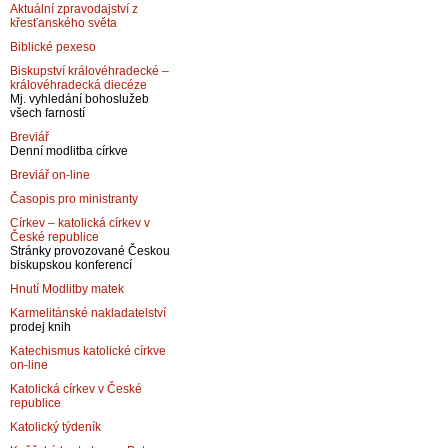
Aktuální zpravodajství z
křesťanského světa
Biblické pexeso
Biskupství královéhradecké –
královéhradecká diecéze
Mj. vyhledání bohoslužeb
všech farností
Breviář
Denní modlitba církve
Breviář on-line
Časopis pro ministranty
Církev – katolická církev v
České republice
Stránky provozované Českou
biskupskou konferencí
Hnutí Modlitby matek
Karmelitánské nakladatelství
prodej knih
Katechismus katolické církve
on-line
Katolická církev v České
republice
Katolický týdeník