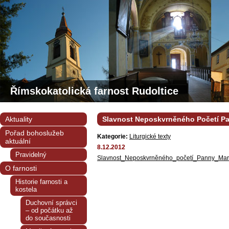
Římskokatolická farnost Rudoltice
Aktuality
Slavnost Neposkvrněného Početí P
Pořad bohoslužeb
Kategorie:
Liturgické texty
aktuální
8.12.2012
Pravidelný
Slavnost_Neposkvrněného_početí_Panny_Mar
O farnosti
Historie farnosti a
kostela
Duchovní správci
– od počátku až
do současnosti