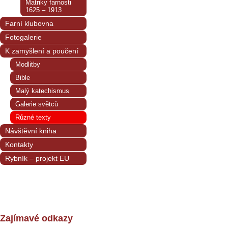
Matriky farnosti
1625 – 1913
Farní klubovna
Fotogalerie
K zamyšlení a poučení
Modlitby
Bible
Malý katechismus
Galerie světců
Různé texty
Návštěvní kniha
Kontakty
Rybník – projekt EU
Zajímavé odkazy