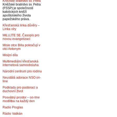
Kněžské bratrstvo sv. Petra
Kněžské bratrstvo sv. Petra
(FSSP) je společností
katolických kněží
apoštolského života
papežského práva.
Křesťanská linka důvěry –
Linka víry
MILUJTE SE. Časopis pro
novou evangelizaci
Misie otce Billa pokračují v
otci Antonym
Misijní díla
Multimediální křesťanská
internetová samoobsluha
Národní centrum pro rodinu
Neustálá adorace NSO on-
line
Podklady pro pastoraci a
duchovní život
Posvátný prostor – on-line
modlitba na každý den
Radio Proglas
Rádio Vatikán