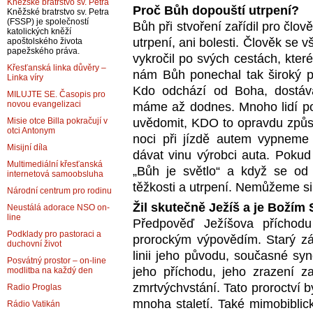
Kněžské bratrstvo sv. Petra
Proč Bůh dopouští utrpení?
Kněžské bratrstvo sv. Petra
(FSSP) je společností
Bůh při stvoření zařídil pro člov
katolických kněží
utrpení, ani bolesti. Člověk s
apoštolského života
papežského práva.
vykročil po svých cestách, kte
Křesťanská linka důvěry –
nám Bůh ponechal tak široký pr
Linka víry
Kdo odchází od Boha, dostává
MILUJTE SE. Časopis pro
novou evangelizaci
máme až dodnes. Mnoho lidí po
uvědomit, KDO to opravdu způso
Misie otce Billa pokračují v
otci Antonym
noci při jízdě autem vypneme
Misijní díla
dávat vinu výrobci auta. Pokud
Multimediální křesťanská
„Bůh je světlo“ a když se od
internetová samoobsluha
těžkosti a utrpení. Nemůžeme si 
Národní centrum pro rodinu
Žil skutečně Ježíš a je Boží
Neustálá adorace NSO on-
line
Předpověď Ježíšova příchodu
Podklady pro pastoraci a
prorockým výpovědím. Starý zá
duchovní život
linii jeho původu, současné syn
Posvátný prostor – on-line
jeho příchodu, jeho zrazení za
modlitba na každý den
zmrtvýchvstání. Tato proroctví 
Radio Proglas
mnoha staletí. Také mimobiblic
Rádio Vatikán