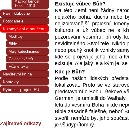
Matriky farnosti
Existuje vůbec Bůh?
1625 – 1913
Na této Zemi není žádný národ
Farní klubovna
nějakého boha, ducha nebo byto
Fotogalerie
nejizolovanější pralesní kmen
K zamyšlení a poučení
kulturou a už vůbec ne s kř
pozorování vesmíru, přírody k
Modlitby
neviditelného Stvořitele. Nikdo
Bible
nebo pouhý knoflík vznikly samy
Malý katechismus
kde se projevuje jeho moc a tv
Galerie světců
existuje. Ale jaký je a kým je, s
Různé texty
Kde je Bůh?
Návštěvní kniha
Podle našich lidských předs
Kontakty
lokalizovat. Proto se ve staro
Rybník – projekt EU
představami o Bohu. Řekové věři
Germáni je umístili do Walhaly, a
letu do vesmíru Boha nikde nepo
Bible zásadně falešné, neboť Bů
stvořil, nemůže být jeho součás
Zajímavé odkazy
je všudypřítomný.