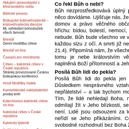
Aktuální zpravodajství z
Co řekl Bůh o nebi?
křesťanského světa
Bůh nezprostředkovává úplný 
Biblické pexeso
něco dovídáme. Ujišťuje nás, že v
Biskupství královéhradecké –
domov a právo věčného občan
královéhradecká diecéze
Mj. vyhledání bohoslužeb
hříchu: bídou, bolestí, nemocí
všech farností
nebude. Bůh bude všechno ve vš
Breviář
každou slzu z očí. A smrti již 
Denní modlitba církve
21.4). Připomíná nám, že všechn
Breviář on-line
tomu je nebe královstvím vě
Časopis pro ministranty
naplněná Boží přítomností a Jeh
Církev – katolická církev v
České republice
Posílá Bůh lidi do pekla?
Stránky provozované Českou
biskupskou konferencí
Posílá Bůh lidi do pekla jen 
Hnutí Modlitby matek
Důsledkem nesprávného vztahu 
Karmelitánské nakladatelství
nepřátelství – a tak bychom mo
prodej knih
Tím, že lidé nehledají Boha, 
Katechismus katolické církve
odmítají žít v Jeho blízkosti, 
on-line
není. Lidé jsou odsouzeni za to
Katolická církev v České
republice
neřídí se Jeho přikázáními. C
Katolický týdeník
svobodné rozhodnutí bez Boha ží