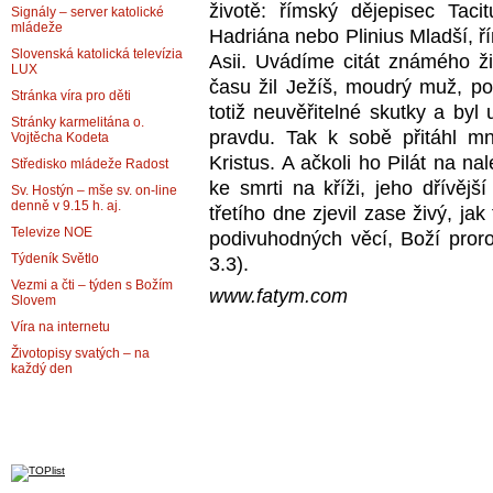
životě: římský dějepisec Taci
Signály – server katolické
mládeže
Hadriána nebo Plinius Mladší, ří
Slovenská katolická televízia
Asii. Uvádíme citát známého ži
LUX
času žil Ježíš, moudrý muž, po
Stránka víra pro děti
totiž neuvěřitelné skutky a byl u
Stránky karmelitána o.
pravdu. Tak k sobě přitáhl 
Vojtěcha Kodeta
Kristus. A ačkoli ho Pilát na n
Středisko mládeže Radost
ke smrti na kříži, jeho dřívějš
Sv. Hostýn – mše sv. on-line
denně v 9.15 h. aj.
třetího dne zjevil zase živý, ja
Televize NOE
podivuhodných věcí, Boží proroc
Týdeník Světlo
3.3).
Vezmi a čti – týden s Božím
www.fatym.com
Slovem
Víra na internetu
Životopisy svatých – na
každý den