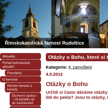
Římskokatolická farnost Rudoltice
Aktuality
Otázky o Bohu, které si 
Pořad bohoslužeb
aktuální
Kategorie:
K zamyšlení
Pravidelný
4.5.2012
O farnosti
Otázky o Bohu
Historie farnosti a
kostela
Určitě si často dáváme otázk
Duchovní správci
lidi do pekla? Jsou to otázky
– od počátku až
do současnosti