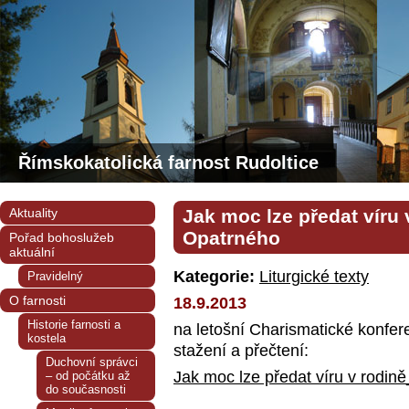
Římskokatolická farnost Rudoltice
Aktuality
Jak moc lze předat víru 
Opatrného
Pořad bohoslužeb
aktuální
Kategorie:
Liturgické texty
Pravidelný
O farnosti
18.9.2013
Historie farnosti a
na letošní Charismatické konfer
kostela
stažení a přečtení:
Duchovní správci
Jak moc lze předat víru v rodin
– od počátku až
do současnosti