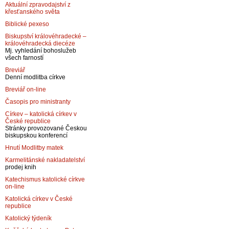
Aktuální zpravodajství z
křesťanského světa
Biblické pexeso
Biskupství královéhradecké –
královéhradecká diecéze
Mj. vyhledání bohoslužeb
všech farností
Breviář
Denní modlitba církve
Breviář on-line
Časopis pro ministranty
Církev – katolická církev v
České republice
Stránky provozované Českou
biskupskou konferencí
Hnutí Modlitby matek
Karmelitánské nakladatelství
prodej knih
Katechismus katolické církve
on-line
Katolická církev v České
republice
Katolický týdeník