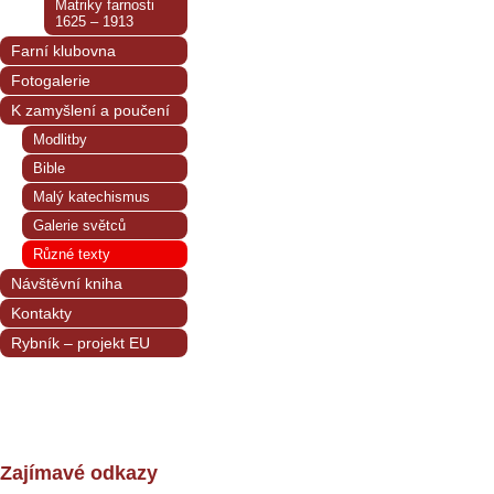
Matriky farnosti
1625 – 1913
Farní klubovna
Fotogalerie
K zamyšlení a poučení
Modlitby
Bible
Malý katechismus
Galerie světců
Různé texty
Návštěvní kniha
Kontakty
Rybník – projekt EU
Zajímavé odkazy