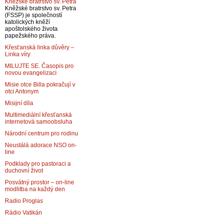
Kněžské bratrstvo sv. Petra
Kněžské bratrstvo sv. Petra
(FSSP) je společností
katolických kněží
apoštolského života
papežského práva.
Křesťanská linka důvěry –
Linka víry
MILUJTE SE. Časopis pro
novou evangelizaci
Misie otce Billa pokračují v
otci Antonym
Misijní díla
Multimediální křesťanská
internetová samoobsluha
Národní centrum pro rodinu
Neustálá adorace NSO on-
line
Podklady pro pastoraci a
duchovní život
Posvátný prostor – on-line
modlitba na každý den
Radio Proglas
Rádio Vatikán