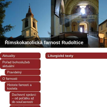
Římskokatolická farnost Rudoltice
Aktuality
Liturgické texty
Pořad bohoslužeb
aktuální
Pravidelný
O farnosti
Historie farnosti a
kostela
Duchovní správci
– od počátku až
do současnosti