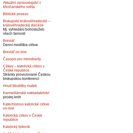
Aktuální zpravodajství z
křesťanského světa
Biblické pexeso
Biskupství královéhradecké –
královéhradecká diecéze
Mj. vyhledání bohoslužeb
všech farností
Breviář
Denní modlitba církve
Breviář on-line
Časopis pro ministranty
Církev – katolická církev v
České republice
Stránky provozované Českou
biskupskou konferencí
Hnutí Modlitby matek
Karmelitánské nakladatelství
prodej knih
Katechismus katolické církve
on-line
Katolická církev v České
republice
Katolický týdeník