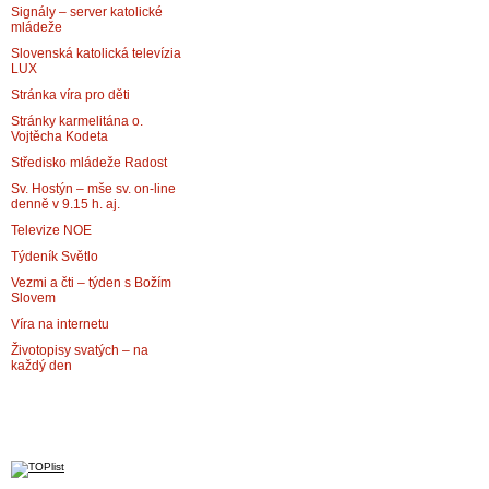
Signály – server katolické
mládeže
Slovenská katolická televízia
LUX
Stránka víra pro děti
Stránky karmelitána o.
Vojtěcha Kodeta
Středisko mládeže Radost
Sv. Hostýn – mše sv. on-line
denně v 9.15 h. aj.
Televize NOE
Týdeník Světlo
Vezmi a čti – týden s Božím
Slovem
Víra na internetu
Životopisy svatých – na
každý den