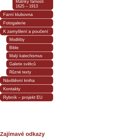
Matriky farnosti
1625 – 1913
Farní klubovna
Fotogalerie
K zamyšlení a poučení
Modlitby
Bible
Malý katechismus
Galerie světců
Různé texty
Návštěvní kniha
Kontakty
Rybník – projekt EU
Zajímavé odkazy