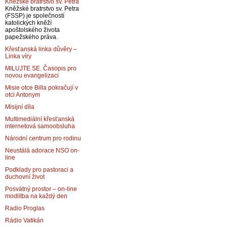
Kněžské bratrstvo sv. Petra
Kněžské bratrstvo sv. Petra
(FSSP) je společností
katolických kněží
apoštolského života
papežského práva.
Křesťanská linka důvěry –
Linka víry
MILUJTE SE. Časopis pro
novou evangelizaci
Misie otce Billa pokračují v
otci Antonym
Misijní díla
Multimediální křesťanská
internetová samoobsluha
Národní centrum pro rodinu
Neustálá adorace NSO on-
line
Podklady pro pastoraci a
duchovní život
Posvátný prostor – on-line
modlitba na každý den
Radio Proglas
Rádio Vatikán