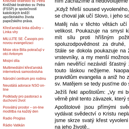
ním zacházíme a nedovolujeme m
Kněžské bratrstvo sv. Petra
Kněžské bratrstvo sv. Petra
„Když hřeší soused vyvoleného,
(FSSP) je společností
katolických kněží
se choval jak učí Slovo, i jeho s
apoštolského života
papežského práva.
Matěj nás v těchto větách učí
Křesťanská linka důvěry –
velikost. Poukazuje na smysl k
Linka víry
mít sílu proti hříšným pož
MILUJTE SE. Časopis pro
novou evangelizaci
spoluzodpovědnost za druhé, 
Stále se dokola poukazuje na ž
Misie otce Billa pokračují v
otci Antonym
vrstevníky, a my menší možnos
Misijní díla
nám nevěřící nezávidí šťastný 
Multimediální křesťanská
touto láskou nežijeme. Naopak
internetová samoobsluha
pravidlům evangelia a aniž ho z
Národní centrum pro rodinu
sv. Matějem se tedy pusťme do 
Neustálá adorace NSO on-
line
Ježíš řekl apoštolům: „Vy mi b
Podklady pro pastoraci a
věrně plnil tento závazek, který 
duchovní život
Apoštolové jsou přímými svěd
Posvátný prostor – on-line
modlitba na každý den
vydávat svědectví o Kristu nepl
Radio Proglas
jsme skrze svatý křest vyvolen
Rádio Vatikán
na jeho životě..