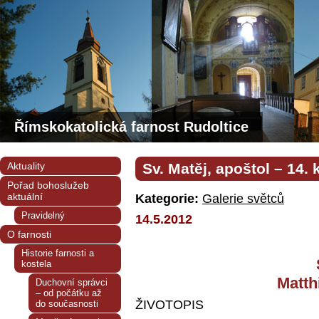
Římskokatolická farnost Rudoltice
Aktuality
Sv. Matěj, apoštol – 14. 
Pořad bohoslužeb
aktuální
Kategorie:
Galerie světců
Pravidelný
14.5.2012
O farnosti
Historie farnosti a
kostela
Matth
Duchovní správci
– od počátku až
ŽI
VOTOPIS
do současnosti