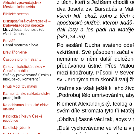
z těch, kteří s Ježíšem chodili 
Aktuální zpravodajství z
křesťanského světa
dva Josefa zv. Barsabás a Mat
Biblické pexeso
všech lidí; ukaž, koho z těch 
Biskupství královéhradecké –
apoštolské službě, kterou Jidáš 
královéhradecká diecéze
dali losy a los padl na Matěje
Mj. vyhledání bohoslužeb
všech farností
(Sk1,24-26)
Breviář
Po seslání Ducha svatého odeše
Denní modlitba církve
vzkříšení. Své působení začal v
Breviář on-line
nemáme o něm další doložené
Časopis pro ministranty
předávanou ústně. Přes Malou 
Církev – katolická církev v
České republice
mezi lidožrouty. Působil v Severn
Stránky provozované Českou
sv. Jeronýma tam skončil svůj ž
biskupskou konferencí
Hnutí Modlitby matek
Vraťme se však ještě k jeho živo
Karmelitánské nakladatelství
„Podrobuj tělo umrtvováním, ab
prodej knih
Klement Alexandrijský, teolog a c
Katechismus katolické církve
on-line
svém díle Stromata tyto tři Matě
Katolická církev v České
„Obdivuj časné věci tak, abys v n
republice
„Duši vychováváme ve víře a v p
Katolický týdeník