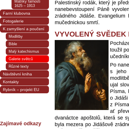
Matriky farnosti
Palestinský rodák, který je pře
1625 – 1913
nanebevstoupení Páně vyvole
Farní klubovna
zrádného Jidáše. Evangelium h
Fotogalerie
mučednickou smrtí.
K zamyšlení a poučení
VYVOLENÝ SVĚDEK 
Modlitby
Pocháze
Bible
toužil p
Malý katechismus
učedníků
Galerie světců
Po nane
Různé texty
s jeho
Návštěvní kniha
modlitb
Kontakty
ujal slo
Rybník – projekt EU
Písma, 
o Jidáši
z Písma
ať přev
dvanáctce apoštolů, která se s
Zajímavé odkazy
byla mezera po Jidášově zrádn