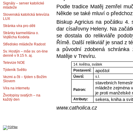
Signály – server katolické
Podle tradice Matěj zemřel muč
mládeže
Někde se také mluví o předcho
Slovenská katolická televízia
LUX
Biskup Agricius na počátku 4. s
Stránka víra pro děti
dar císařovny Heleny. Na začátk
Stránky karmelitána o.
se dostala do relikviáře pod
Vojtěcha Kodeta
Římě. Další relikviář je snad z 
Středisko mládeže Radost
a původní zdobená schránka zů
Sv. Hostýn – mše sv. on-line
Matěje v Trevíru.
denně v 9.15 h. aj.
Televize NOE
14. května, svátek
Týdeník Světlo
apoštol
Postavení:
Úmrtí:
s.I.
Vezmi a čti – týden s Božím
Slovem
stavebních řemeslní
mládeže zejména v 
Víra na internetu
Patron:
je proti manželské 
Životopisy svatých – na
sekera, kniha a svi
Atributy:
každý den
www.catholica.cz