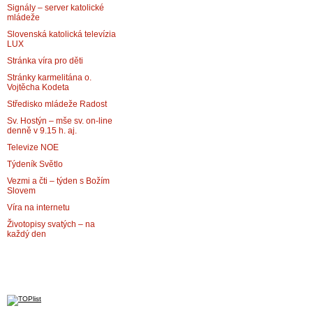
Signály – server katolické
mládeže
Slovenská katolická televízia
LUX
Stránka víra pro děti
Stránky karmelitána o.
Vojtěcha Kodeta
Středisko mládeže Radost
Sv. Hostýn – mše sv. on-line
denně v 9.15 h. aj.
Televize NOE
Týdeník Světlo
Vezmi a čti – týden s Božím
Slovem
Víra na internetu
Životopisy svatých – na
každý den