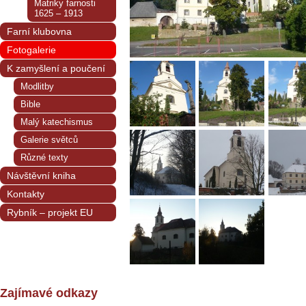
Matriky farnosti
1625 – 1913
Farní klubovna
Fotogalerie
K zamyšlení a poučení
Modlitby
Bible
Malý katechismus
Galerie světců
Různé texty
Návštěvní kniha
Kontakty
Rybník – projekt EU
Zajímavé odkazy