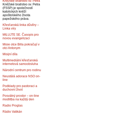
Kněžské bratrstvo sv. Petra
Kněžské bratrstvo sv. Petra
(FSSP) je společností
katolických kněží
apoštolského života
papežského práva.
Křesťanská linka důvěry –
Linka víry
MILUJTE SE. Časopis pro
novou evangelizaci
Misie otce Billa pokračují v
otci Antonym
Misijní díla
Multimediální křesťanská
internetová samoobsluha
Národní centrum pro rodinu
Neustálá adorace NSO on-
line
Podklady pro pastoraci a
duchovní život
Posvátný prostor – on-line
modlitba na každý den
Radio Proglas
Rádio Vatikán