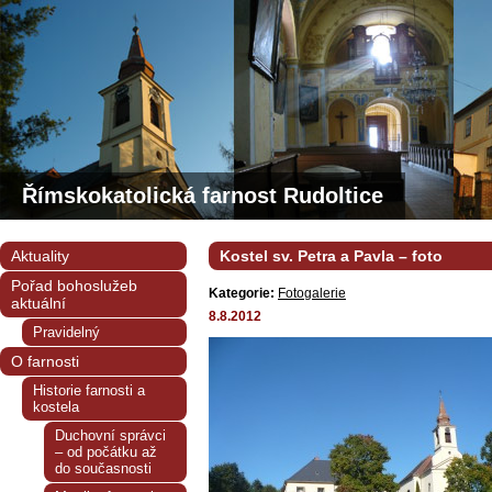
Římskokatolická farnost Rudoltice
Aktuality
Kostel sv. Petra a Pavla – foto
Pořad bohoslužeb
Kategorie:
Fotogalerie
aktuální
8.8.2012
Pravidelný
O farnosti
Historie farnosti a
kostela
Duchovní správci
– od počátku až
do současnosti