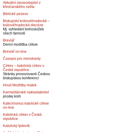
Aktuální zpravodajství z
křesťanského světa
Biblické pexeso
Biskupství královéhradecké –
královéhradecká diecéze
Mj. vyhledání bohoslužeb
všech farností
Breviář
Denní modlitba církve
Breviář on-line
Časopis pro ministranty
Církev – katolická církev v
České republice
Stránky provozované Českou
biskupskou konferencí
Hnutí Modlitby matek
Karmelitánské nakladatelství
prodej knih
Katechismus katolické církve
on-line
Katolická církev v České
republice
Katolický týdeník