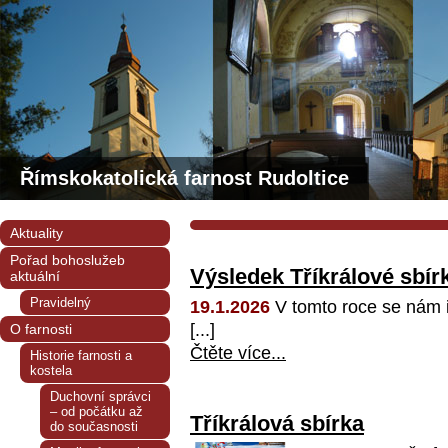
Římskokatolická farnost Rudoltice
Aktuality
Pořad bohoslužeb
Výsledek Tříkrálové sbír
aktuální
Pravidelný
19.1.2026
V tomto roce se nám i
[...]
O farnosti
Čtěte více...
Historie farnosti a
kostela
Duchovní správci
– od počátku až
Tříkrálová sbírka
do současnosti