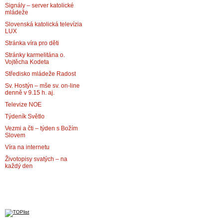
Signály – server katolické
mládeže
Slovenská katolická televízia
LUX
Stránka víra pro děti
Stránky karmelitána o.
Vojtěcha Kodeta
Středisko mládeže Radost
Sv. Hostýn – mše sv. on-line
denně v 9.15 h. aj.
Televize NOE
Týdeník Světlo
Vezmi a čti – týden s Božím
Slovem
Víra na internetu
Životopisy svatých – na
každý den