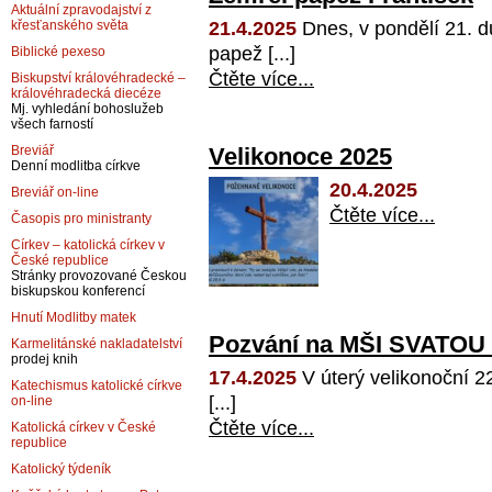
Aktuální zpravodajství z
21.4.2025
Dnes, v pondělí 21. d
křesťanského světa
papež [...]
Biblické pexeso
Čtěte více...
Biskupství královéhradecké –
královéhradecká diecéze
Mj. vyhledání bohoslužeb
všech farností
Velikonoce 2025
Breviář
Denní modlitba církve
20.4.2025
Breviář on-line
Čtěte více...
Časopis pro ministranty
Církev – katolická církev v
České republice
Stránky provozované Českou
biskupskou konferencí
Hnutí Modlitby matek
Pozvání na MŠI SVATOU 2
Karmelitánské nakladatelství
prodej knih
17.4.2025
V úterý velikonoční 2
Katechismus katolické církve
[...]
on-line
Čtěte více...
Katolická církev v České
republice
Katolický týdeník