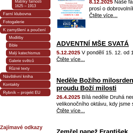
8.12.2025
Naše far
Matriky farnosti
1625 – 1913
prosí o dobrovolníky
Farní klubovna
Čtěte více...
Fotogalerie
K zamyšlení a poučení
Modlitby
ADVENTNÍ MŠE SVATÁ
Bible
5.12.2025
V pondělí 15. 12. od 17
Malý katechismus
Čtěte více...
Galerie světců
Různé texty
Návštěvní kniha
Neděle Božího milosrdenst
Kontakty
proudu Boží milosti
Rybník – projekt EU
26.4.2025
Bílá neděle Druhá ne
velikonočního oktávu, kdy jsme si
Čtěte více...
Zajímavé odkazy
Zemřel papež František