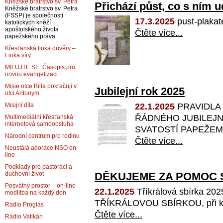
Kněžské bratrstvo sv. Petra
Přichází půst, co s ním 
Kněžské bratrstvo sv. Petra
(FSSP) je společností
17.3.2025
pust-plak
katolických kněží
apoštolského života
Čtěte více...
papežského práva.
Křesťanská linka důvěry –
Linka víry
MILUJTE SE. Časopis pro
novou evangelizaci
Misie otce Billa pokračují v
Jubilejní rok 2025
otci Antonym
22.1.2025
PRAVIDLA
Misijní díla
ŘÁDNÉHO JUBILEJN
Multimediální křesťanská
internetová samoobsluha
SVATOSTÍ PAPEŽEM F
Národní centrum pro rodinu
Čtěte více...
Neustálá adorace NSO on-
line
Podklady pro pastoraci a
DĚKUJEME ZA POMOC 
duchovní život
Posvátný prostor – on-line
22.1.2025
Tříkrálová sbírka 
modlitba na každý den
TŘÍKRÁLOVOU SBÍRKOU, při kter
Radio Proglas
Čtěte více...
Rádio Vatikán