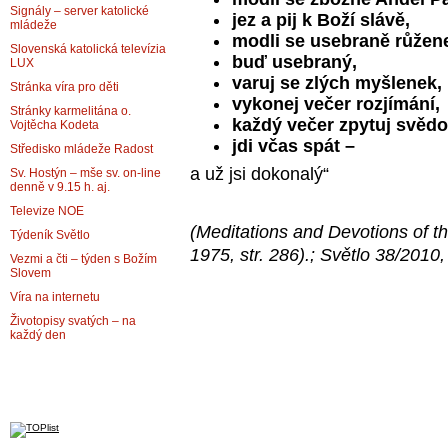
Signály – server katolické
jez a pij k Boží slávě,
mládeže
modli se usebraně růžen
Slovenská katolická televízia
buď usebraný,
LUX
varuj se zlých myšlenek,
Stránka víra pro děti
vykonej večer rozjímání,
Stránky karmelitána o.
každý večer zpytuj svědo
Vojtěcha Kodeta
jdi včas spát –
Středisko mládeže Radost
a už jsi dokonalý“
Sv. Hostýn – mše sv. on-line
denně v 9.15 h. aj.
Televize NOE
(Meditations and Devotions of 
Týdeník Světlo
1975, str. 286).;
Světlo 38/2010, 
Vezmi a čti – týden s Božím
Slovem
Víra na internetu
Životopisy svatých – na
každý den