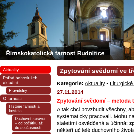
Římskokatolická farnost Rudoltice
Aktuality
Zpytování svědomí ve t
Pořad bohoslužeb
aktuální
Kategorie:
Aktuality
•
Liturgické
Pravidelný
27.11.2014
O farnosti
Zpytování svědomí – metoda t
Historie farnosti a
A tak chci povzbudit všechny, ab
kostela
systematicky pracovali. Mohu na
Duchovní správci
staletími osvědčená a účinná:
z
– od počátku až
do současnosti
někteří učitelé duchovního života