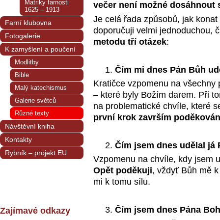
Matriky farnosti
večer není možné dosáhnout 
1625 – 1913
Je celá řada způsobů, jak konat
Farní klubovna
doporučuji velmi jednoduchou, 
Fotogalerie
metodu tří otázek
:
K zamyšlení a poučení
Modlitby
Čím mi dnes Pán Bůh udě
Bible
Kratičce vzpomenu na všechny pě
Malý katechismus
– které byly Božím darem. Při t
Galerie světců
na problematické chvíle, které s
Různé texty
první krok završím poděková
Návštěvní kniha
Kontakty
Čím jsem dnes udělal já
Rybník – projekt EU
Vzpomenu na chvíle, kdy jsem ud
Opět poděkuji
, vždyť Bůh mě k
mi k tomu sílu.
Čím jsem dnes Pána Boh
Zajímavé odkazy