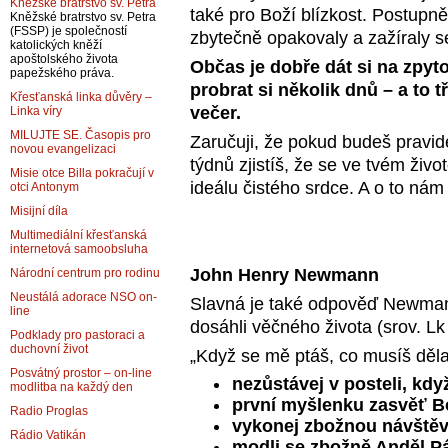
Kněžské bratrstvo sv. Petra
také pro Boží blízkost. Postupně
Kněžské bratrstvo sv. Petra
(FSSP) je společností
zbytečně opakovaly a zažíraly se
katolických kněží
apoštolského života
Občas je dobře dát si na zpyt
papežského práva.
probrat si několik dnů – a to
Křesťanská linka důvěry –
večer.
Linka víry
MILUJTE SE. Časopis pro
Zaručuji, že pokud budeš pravid
novou evangelizaci
týdnů zjistíš, že se ve tvém živ
Misie otce Billa pokračují v
ideálu čistého srdce. A o to nám 
otci Antonym
Misijní díla
Multimediální křesťanská
internetová samoobsluha
John Henry Newmann
Národní centrum pro rodinu
Neustálá adorace NSO on-
Slavná je také odpověď Newmana
line
dosáhli věčného života (srov. Lk
Podklady pro pastoraci a
duchovní život
„Když se mě ptáš, co musíš dělat
Posvátný prostor – on-line
nezůstávej v posteli, když
modlitba na každý den
první myšlenku zasvěť B
Radio Proglas
vykonej zbožnou návštěvu
Rádio Vatikán
modli se zbožně Anděl P