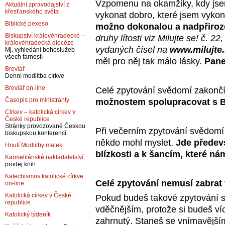
Vzpomenu na okamžiky, kdy jsem
Aktuální zpravodajství z
křesťanského světa
vykonat dobro, které jsem vyko
Biblické pexeso
možno dokonalou a nadpřiroze
Biskupství královéhradecké –
druhy lítosti viz Milujte se! č. 2
královéhradecká diecéze
vydaných čísel na
www.milujte
Mj. vyhledání bohoslužeb
všech farností
měl pro něj tak málo lásky.
Pane
Breviář
Denní modlitba církve
Breviář on-line
Celé zpytování svědomí zakonč
Časopis pro ministranty
možnostem spolupracovat s B
Církev – katolická církev v
České republice
Stránky provozované Českou
Při večerním zpytování svědomí n
biskupskou konferencí
někdo mohl myslet.
Jde předev
Hnutí Modlitby matek
blízkosti a k šancím, které n
Karmelitánské nakladatelství
prodej knih
Katechismus katolické církve
Celé zpytování nemusí zabrat v
on-line
Katolická církev v České
Pokud budeš takové zpytování s
republice
vděčnějším, protože si budeš víc
Katolický týdeník
zahrnutý. Staneš se vnímavějším