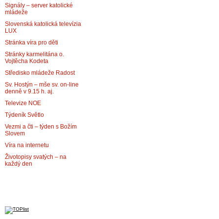
Signály – server katolické
mládeže
Slovenská katolická televízia
LUX
Stránka víra pro děti
Stránky karmelitána o.
Vojtěcha Kodeta
Středisko mládeže Radost
Sv. Hostýn – mše sv. on-line
denně v 9.15 h. aj.
Televize NOE
Týdeník Světlo
Vezmi a čti – týden s Božím
Slovem
Víra na internetu
Životopisy svatých – na
každý den