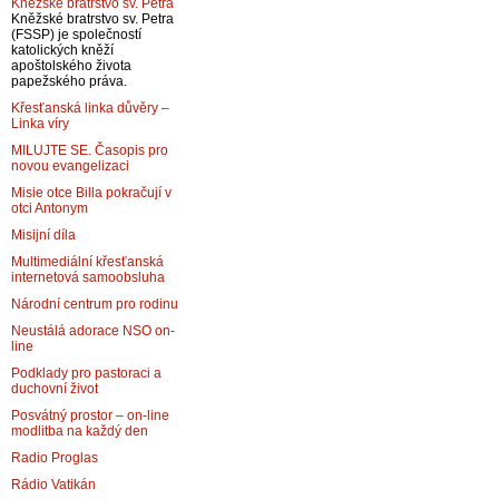
Kněžské bratrstvo sv. Petra
Kněžské bratrstvo sv. Petra
(FSSP) je společností
katolických kněží
apoštolského života
papežského práva.
Křesťanská linka důvěry –
Linka víry
MILUJTE SE. Časopis pro
novou evangelizaci
Misie otce Billa pokračují v
otci Antonym
Misijní díla
Multimediální křesťanská
internetová samoobsluha
Národní centrum pro rodinu
Neustálá adorace NSO on-
line
Podklady pro pastoraci a
duchovní život
Posvátný prostor – on-line
modlitba na každý den
Radio Proglas
Rádio Vatikán