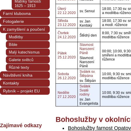
Matriky farnosti
1625 – 1913
Úterý
18:00, 17:30 sv. s
sv. Servul
22.12.2020
a modlitba růženc
Farní klubovna
Středa
18:00, 17:30 sv. s
Fotogalerie
sv. Jan
23.12.2020
a modl. růžence
Kentský
K zamyšlení a poučení
Čtvrtek
8:00, 7:30 sv. smíř
Štědrý den
Modlitby
24.12.2020
modlitba růžence
Bible
Slavnost
Narození
00:00; 10:00, 9:30
Malý katechismus
Páně
Pátek
smíření a modlitb
25.12.2020
Slavnost
růžence
Galerie světců
Narození
Páně
Různé texty
Svátek sv.
Sobota
10:00, 9:30 sv. sm
Návštěvní kniha
Štěpána
26.12.2020
modlitba růžence
sv. Štěpán
Kontakty
Svátek
Svaté
Rybník – projekt EU
Neděle
10:00, 9:30 sv. sm
rodiny
27.12.2020
modlitba růžence
sv. Jan
Evangelista
Bohoslužby v okolníc
Zajímavé odkazy
Bohoslužby farnost Opatov