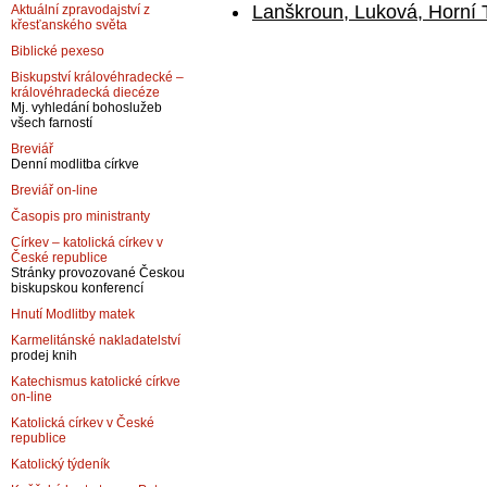
Lanškroun, Luková, Horní
Aktuální zpravodajství z
křesťanského světa
Biblické pexeso
Biskupství královéhradecké –
královéhradecká diecéze
Mj. vyhledání bohoslužeb
všech farností
Breviář
Denní modlitba církve
Breviář on-line
Časopis pro ministranty
Církev – katolická církev v
České republice
Stránky provozované Českou
biskupskou konferencí
Hnutí Modlitby matek
Karmelitánské nakladatelství
prodej knih
Katechismus katolické církve
on-line
Katolická církev v České
republice
Katolický týdeník