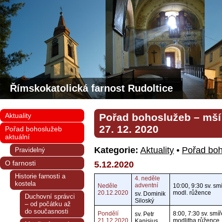
Římskokatolická farnost Rudoltice
Aktuality
Pořad bohoslužeb – mší 
27. 12. 2020
Pořad bohoslužeb
aktuální
Kategorie:
Aktuality
•
Pořad boh
Pravidelný
O farnosti
5.12.2020
Historie farnosti a
4. neděle
kostela
adventní
Neděle
10:00, 9:30 sv. sm
20.12.2020
modl. růžence
sv. Dominik
Duchovní správci
Siloský
– od počátku až
do současnosti
Pondělí
8:00, 7:30 sv. smíř
sv. Petr
21.12.2020
modlitba růžence
Kanisius