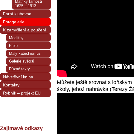
Matriky farnosti
1625 – 1913
Farní klubovna
Fotogalerie
K zamyšlení a poučení
Modlitby
Bible
Malý katechismus
Galerie světců
Různé texty
Návštěvní kniha
Můžete ještě srovnat s loňský
Kontakty
školy, jehož nahrávka (Terezy 
Rybník – projekt EU
Zajímavé odkazy