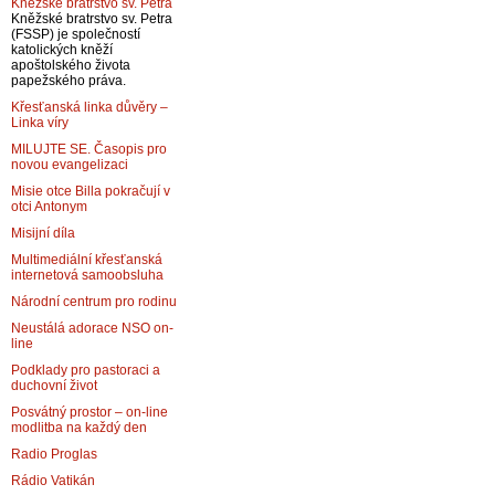
Kněžské bratrstvo sv. Petra
Kněžské bratrstvo sv. Petra
(FSSP) je společností
katolických kněží
apoštolského života
papežského práva.
Křesťanská linka důvěry –
Linka víry
MILUJTE SE. Časopis pro
novou evangelizaci
Misie otce Billa pokračují v
otci Antonym
Misijní díla
Multimediální křesťanská
internetová samoobsluha
Národní centrum pro rodinu
Neustálá adorace NSO on-
line
Podklady pro pastoraci a
duchovní život
Posvátný prostor – on-line
modlitba na každý den
Radio Proglas
Rádio Vatikán