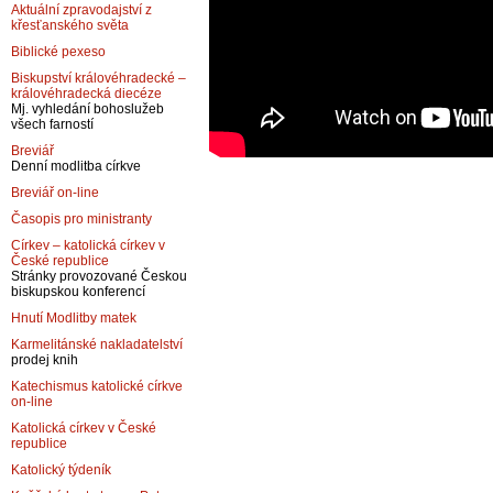
Aktuální zpravodajství z
křesťanského světa
Biblické pexeso
Biskupství královéhradecké –
královéhradecká diecéze
Mj. vyhledání bohoslužeb
všech farností
Breviář
Denní modlitba církve
Breviář on-line
Časopis pro ministranty
Církev – katolická církev v
České republice
Stránky provozované Českou
biskupskou konferencí
Hnutí Modlitby matek
Karmelitánské nakladatelství
prodej knih
Katechismus katolické církve
on-line
Katolická církev v České
republice
Katolický týdeník