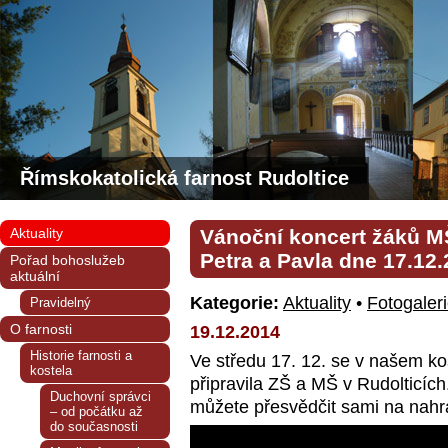
Římskokatolická farnost Rudoltice
Aktuality
Vánoční koncert žáků MŠ
Petra a Pavla dne 17.12.
Pořad bohoslužeb
aktuální
Kategorie:
Aktuality
•
Fotogaler
Pravidelný
O farnosti
19.12.2014
Historie farnosti a
Ve středu 17. 12. se v našem kos
kostela
připravila ZŠ a MŠ v Rudolticích.
Duchovní správci
můžete přesvědčit sami na nah
– od počátku až
do současnosti