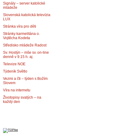
Signály – server katolické
mládeže
Slovenská katolická televízia
LUX
Stránka víra pro děti
Stránky karmelitána o.
Vojtěcha Kodeta
Středisko mládeže Radost
Sv. Hostýn – mše sv. on-line
denně v 9.15 h. aj.
Televize NOE
Týdeník Světlo
Vezmi a čti – týden s Božím
Slovem
Víra na internetu
Životopisy svatých – na
každý den