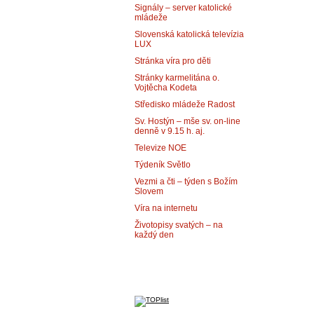
Signály – server katolické
mládeže
Slovenská katolická televízia
LUX
Stránka víra pro děti
Stránky karmelitána o.
Vojtěcha Kodeta
Středisko mládeže Radost
Sv. Hostýn – mše sv. on-line
denně v 9.15 h. aj.
Televize NOE
Týdeník Světlo
Vezmi a čti – týden s Božím
Slovem
Víra na internetu
Životopisy svatých – na
každý den