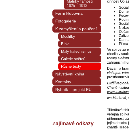
Matriky farnosti
činnosti Oblas
1625 – 1913
Sociál
Domác
Farní klubovna
Pečov
Rodin
Fotogalerie
Sociál
Nízkop
K zamyšlení a poučení
Občan
Zaříze
Modlitby
Dar na
Bible
Přímá
Ve sbírce za 
Malý katechismus
charita v sou
rodiny s dětmi
Galerie světců
zahraniční hu
Různé texty
Dávání a braní
vinšujem vá
Návštěvní kniha
prostřednictv
Kontakty
Bližší regioná
Charitní aktua
Rybník – projekt EU
www.trikralov
Iva Marková, 
——————
Tříkrálová sbí
veřejná sbírk
přítomnosti z
Zajímavé odkazy
jejím obsahu 
charitě Hrade