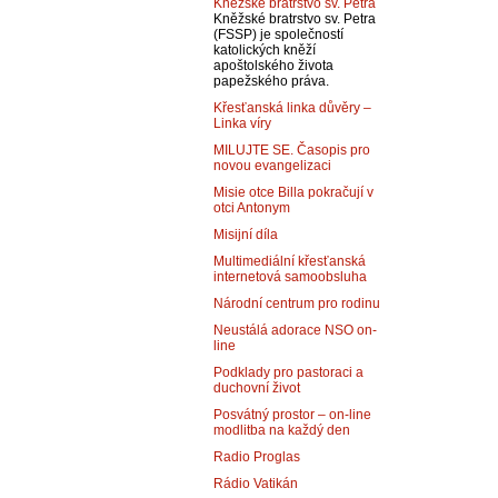
Kněžské bratrstvo sv. Petra
Kněžské bratrstvo sv. Petra
(FSSP) je společností
katolických kněží
apoštolského života
papežského práva.
Křesťanská linka důvěry –
Linka víry
MILUJTE SE. Časopis pro
novou evangelizaci
Misie otce Billa pokračují v
otci Antonym
Misijní díla
Multimediální křesťanská
internetová samoobsluha
Národní centrum pro rodinu
Neustálá adorace NSO on-
line
Podklady pro pastoraci a
duchovní život
Posvátný prostor – on-line
modlitba na každý den
Radio Proglas
Rádio Vatikán