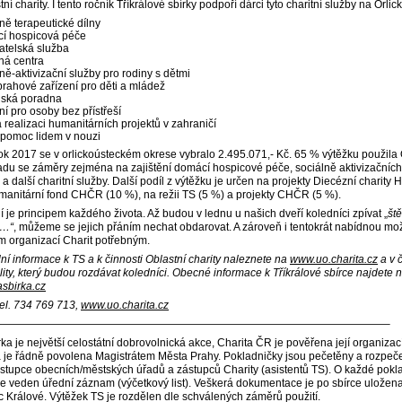
tní charity. I tento ročník Tříkrálové sbírky podpoří dárci tyto charitní služby na Orli
ně terapeutické dílny
í hospicová péče
atelská služba
ná centra
ně-aktivizační služby pro rodiny s dětmi
rahové zařízení pro děti a mládež
ská poradna
ní pro osoby bez přístřeší
 realizaci humanitárních projektů v zahraničí
 pomoc lidem v nouzi
rok 2017 se v orlickoústeckém okrese vybralo 2.495.071,- Kč. 65 % výtěžku použila 
ladu se záměry zejména na zajištění domácí hospicové péče, sociálně aktivizačních
 a další charitní služby. Další podíl z výtěžku je určen na projekty Diecézní charity 
manitární fond CHČR (10 %), na režii TS (5 %) a projekty CHČR (5 %).
 je principem každého života. Až budou v lednu u našich dveří koledníci zpívat „
ště
m…“
, můžeme se jejich přáním nechat obdarovat. A zároveň i tentokrát nabídnou mož
ím organizací Charit potřebným.
lní informace k TS a k činnosti Oblastní charity naleznete na
www.uo.charita.cz
a v 
lity, který budou rozdávat koledníci. Obecné informace k Tříkrálové sbírce najdete 
asbirka.cz
tel. 734 769 713,
www.uo.charita.cz
————————————————————————————————————–
rka je největší celostátní dobrovolnická akce, Charita ČR je pověřena její organizací.
a je řádně povolena Magistrátem Města Prahy. Pokladničky jsou pečetěny a rozpe
ástupce obecních/městských úřadů a zástupců Charity (asistentů TS). O každé pokl
je veden úřední záznam (výčetkový list). Veškerá dokumentace je po sbírce uložen
c Králové. Výtěžek TS je rozdělen dle schválených záměrů použití.