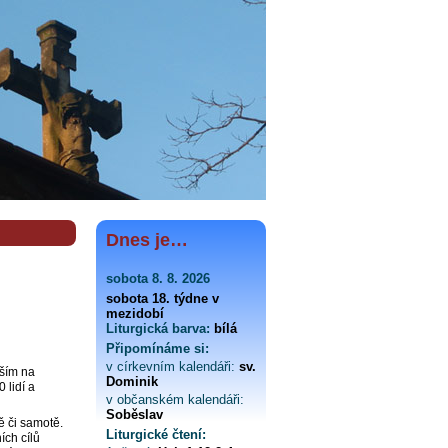
Dnes je…
sobota 8. 8. 2026
sobota 18. týdne v
mezidobí
Liturgická barva:
bílá
Připomínáme si:
v církevním kalendáři:
sv.
vším na
Dominik
 lidí a
v občanském kalendáři:
Soběslav
ě či samotě.
Liturgické čtení:
ích cílů