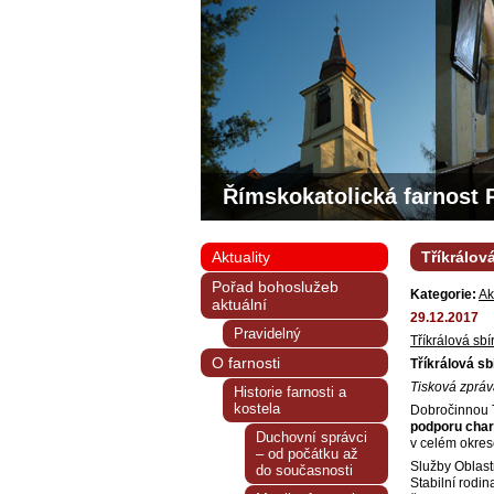
Římskokatolická farnost 
Aktuality
Tříkrálov
Pořad bohoslužeb
Kategorie:
Ak
aktuální
29.12.2017
Pravidelný
Tříkrálová sb
O farnosti
Tříkrálová sb
Tisková zpráv
Historie farnosti a
kostela
Dobročinnou T
podporu char
Duchovní správci
v celém okres
– od počátku až
Služby Oblastn
do současnosti
Stabilní rodin