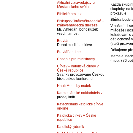
Aktuální zpravodajství z
Každá skupin
křesťanského světa
skupinky, na 
prokazuje.
Biblické pexeso
Sbírka bude p
Biskupství královéhradecké –
královéhradecká diecéze
V naší obci se
Mj. vyhledání bohoslužeb
mládeže i dosp
všech farností
koledování s v
děti ochotné vy
Breviář
(stačí prozvo
Denní modlitba církve
Děkujeme před
Breviář on-line
Marcela Mach
Časopis pro ministranty
(mob. 776 55
Církev – katolická církev v
České republice
Stránky provozované Českou
biskupskou konferencí
Hnutí Modlitby matek
Karmelitánské nakladatelství
prodej knih
Katechismus katolické církve
on-line
Katolická církev v České
republice
Katolický týdeník