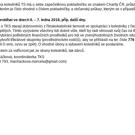
ka koledníků TS má u sebe zapečetěnou pokladničku se znakem Charity ČR, průk
kterém je číslo shodné s číslem pokladničky, a občanský průkaz, kterým se v případ
robíhat ve dnech 6. – 7. ledna 2018, příp. další dny.
 o TKS starají dobrovolníci z římskokatolické farnosti ve spolupráci s koledníky z řad
ělých. Tímto vyzýváme všechny lidi dobré vůle, kteří by rádi věnovali svůj čas na t
ybírání potřebných finančních prostředků pro lidi ve znevýhodněných životních situ
tvořit tříkrálové skupinky (prostřednictvím rodičů), aby se přihlásili na tel. čísle
776
nit či sms, ozvu se zpět). O vhodné úbory a vybavení koledníků se postaráme.
em za vstřícnost jak ze strany koledníků, tak dárců.
áčková, koordinátorka TKS
9 793, machackova.marcela@gmail.com)