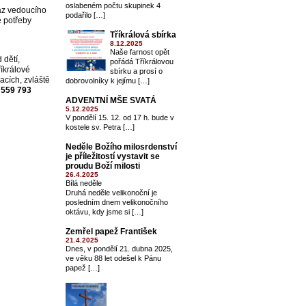
oslabeném počtu skupinek 4
az vedoucího
podařilo […]
ě potřeby
Tříkrálová sbírka
8.12.2025
Naše farnost opět
 dětí,
pořádá Tříkrálovou
říkrálové
sbírku a prosí o
acích, zvláště
dobrovolníky k jejímu […]
 559 793
ADVENTNÍ MŠE SVATÁ
5.12.2025
V pondělí 15. 12. od 17 h. bude v
kostele sv. Petra […]
Neděle Božího milosrdenství
je příležitostí vystavit se
proudu Boží milosti
26.4.2025
Bílá neděle
Druhá neděle velikonoční je
posledním dnem velikonočního
oktávu, kdy jsme si […]
Zemřel papež František
21.4.2025
Dnes, v pondělí 21. dubna 2025,
ve věku 88 let odešel k Pánu
papež […]