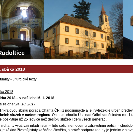
Rudoltice
á sbírka 2018
tuality
•
Liturgické texty
írka 2018
írka 2018 – v naší obci 6. 1. 2018
a ze dne: 24. 10. 2017
říkrálovou sbírku pořádá Charita ČR již poosmnácté a její výtěžek je určen přede
itních služeb v našem regionu
. Oblastní charita Ústí nad Orlicí zaměstnává cca 140
e poskytuje už 25 let více než desítku služeb lidem všech generací.
í charity využívají mladí i staří – lidé čelící nemocem a zdravotním potížím, chudob
a je základ životní jistoty každého člověka, a právě podpora rodiny je jedním z hlavn