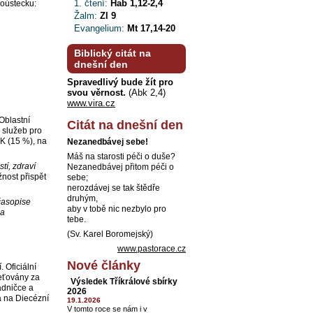
1. čtení:
Hab 1,12-2,4
ckoústecku:
Žalm:
Zl 9
Evangelium:
Mt 17,14-20
Biblický citát na
dnešní den
Spravedlivý bude žít pro
svou věrnost.
(Abk 2,4)
www.vira.cz
Oblastní
Citát na dnešní den
 služeb pro
HK (15 %), na
Nezanedbávej sebe!
Máš na starosti péči o duše?
stí, zdraví
Nezanedbávej přitom péči o
nost přispět
sebe;
nerozdávej se tak štědře
druhým,
časopise
aby v tobě nic nezbylo pro
na
tebe.
(Sv. Karel Boromejský)
www.pastorace.cz
Nové články
 Oficiální
čeťovány za
Výsledek Tříkrálové sbírky
adničce a
2026
a na Diecézní
19.1.2026
V tomto roce se nám i v