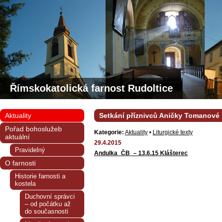
Římskokatolická farnost Rudoltice
Aktuality
Setkání příznivců Aničky Tomanové
Pořad bohoslužeb
Kategorie:
Aktuality
•
Liturgické texty
aktuální
29.4.2015
Pravidelný
Andulka_ČB_– 13.6.15 Klášterec
O farnosti
Historie farnosti a
kostela
Duchovní správci
– od počátku až
do současnosti