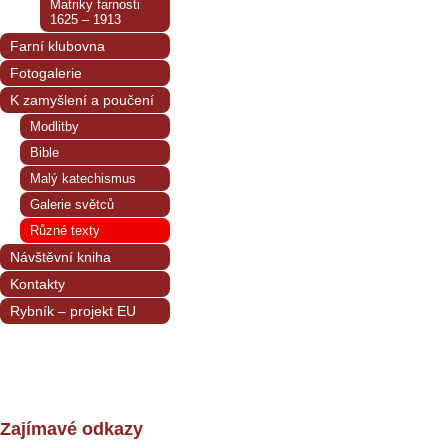
Matriky farnosti
1625 – 1913
Farní klubovna
Fotogalerie
K zamyšlení a poučení
Modlitby
Bible
Malý katechismus
Galerie světců
Různé texty
Návštěvní kniha
Kontakty
Rybník – projekt EU
Zajímavé odkazy