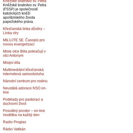
Kněžské bratrstvo sv. Petra
Kněžské bratrstvo sv. Petra
(FSSP) je společností
katolických kněží
apoštolského života
papežského práva.
Křesťanská linka důvěry –
Linka víry
MILUJTE SE. Časopis pro
novou evangelizaci
Misie otce Billa pokračují v
otci Antonym
Misijní díla
Multimediální křesťanská
internetová samoobsluha
Národní centrum pro rodinu
Neustálá adorace NSO on-
line
Podklady pro pastoraci a
duchovní život
Posvátný prostor – on-line
modlitba na každý den
Radio Proglas
Rádio Vatikán