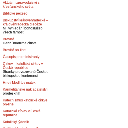
Aktuální zpravodajství z
křesťanského světa
Biblické pexeso
Biskupství královéhradecké –
královéhradecká diecéze
Mj. vyhledání bohoslužeb
všech farností
Breviář
Denní modlitba církve
Breviář on-line
Časopis pro ministranty
Církev – katolická církev v
České republice
Stránky provozované Českou
biskupskou konferencí
Hnutí Modlitby matek
Karmelitánské nakladatelství
prodej knih
Katechismus katolické církve
on-line
Katolická církev v České
republice
Katolický týdeník