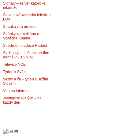
Signály – server katolické
mládeže
Slovenská katolická televízia
LUX
Stránka víra pro děti
Stránky karmelitána o.
Vojtěcha Kodeta
Středisko mládeže Radost
Sv. Hostýn – mše sv. on-line
denně v 9.15 h. aj.
Televize NOE
Týdeník Světlo
Vezmi a čti – týden s Božím
Slovem
Víra na internetu
Životopisy svatých – na
každý den