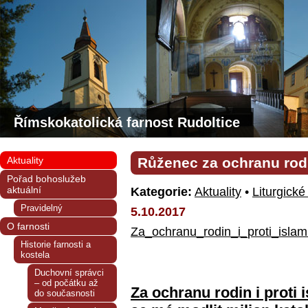
Římskokatolická farnost Rudoltice
Aktuality
Růženec za ochranu rodin
Pořad bohoslužeb
aktuální
Kategorie:
Aktuality
•
Liturgické
Pravidelný
5.10.2017
O farnosti
Za_ochranu_rodin_i_proti_islam
Historie farnosti a
kostela
Duchovní správci
– od počátku až
Za ochranu rodin i proti 
do současnosti