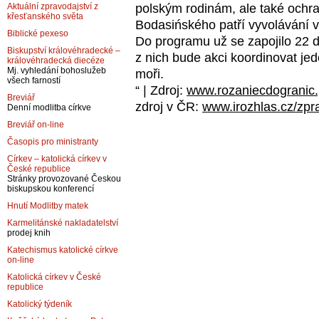
polským rodinám, ale také ochr
Aktuální zpravodajství z
křesťanského světa
Bodasińského patří vyvolávání v
Biblické pexeso
Do programu už se zapojilo 22 d
Biskupství královéhradecké –
z nich bude akci koordinovat jed
královéhradecká diecéze
Mj. vyhledání bohoslužeb
moři.
všech farností
“ | Zdroj:
www.rozaniecdogranic.
Breviář
zdroj v ČR:
www.irozhlas.cz/zpr
Denní modlitba církve
Breviář on-line
Časopis pro ministranty
Církev – katolická církev v
České republice
Stránky provozované Českou
biskupskou konferencí
Hnutí Modlitby matek
Karmelitánské nakladatelství
prodej knih
Katechismus katolické církve
on-line
Katolická církev v České
republice
Katolický týdeník