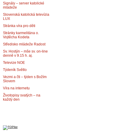
Signály – server katolické
mládeže
Slovenská katolická televízia
LUX
Stránka víra pro děti
Stránky karmelitána o.
Vojtěcha Kodeta
Středisko mládeže Radost
Sv. Hostýn – mše sv. on-line
denně v 9.15 h. aj.
Televize NOE
Týdeník Světlo
Vezmi a čti – týden s Božím
Slovem
Víra na internetu
Životopisy svatých – na
každý den