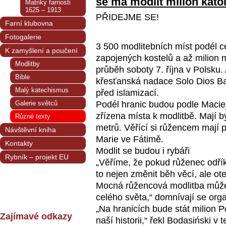
se má modlit milion kato
Matriky farnosti
1625 – 1913
PŘIDEJME SE!
Farní klubovna
Fotogalerie
3 500 modlitebních míst podél c
K zamyšlení a poučení
zapojených kostelů a až milion 
Modlitby
průběh soboty 7. října v Polsku
Bible
křesťanská nadace Solo Dios Ba
Malý katechismus
před islamizací.
Galerie světců
Podél hranic budou podle Macie
zřízena místa k modlitbě. Mají 
Různé texty
metrů. Věřící si růžencem mají 
Návštěvní kniha
Marie ve Fátimě.
Kontakty
Modlit se budou i rybáři
Rybník – projekt EU
„Věříme, že pokud růženec odří
to nejen změnit běh věcí, ale ote
Mocná růžencová modlitba může 
celého světa,“ domnívají se orga
„Na hranicích bude stát milion Po
Zajímavé odkazy
naší historii,“ řekl Bodasiński v