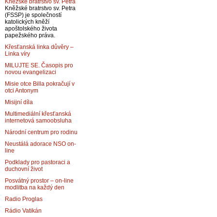
Kněžské bratrstvo sv. Petra
Kněžské bratrstvo sv. Petra
(FSSP) je společností
katolických kněží
apoštolského života
papežského práva.
Křesťanská linka důvěry –
Linka víry
MILUJTE SE. Časopis pro
novou evangelizaci
Misie otce Billa pokračují v
otci Antonym
Misijní díla
Multimediální křesťanská
internetová samoobsluha
Národní centrum pro rodinu
Neustálá adorace NSO on-
line
Podklady pro pastoraci a
duchovní život
Posvátný prostor – on-line
modlitba na každý den
Radio Proglas
Rádio Vatikán