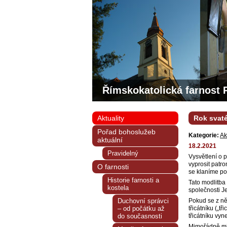
Římskokatolická farnost 
Aktuality
Rok svaté
Pořad bohoslužeb
Kategorie:
Ak
aktuální
18.2.2021
Pravidelný
Vysvětlení o 
vyprosit patro
O farnosti
se klaníme po
Historie farnosti a
Tato modlitba 
kostela
společnos
Duchovní správci
Pokud se z ně
– od počátku až
třicátníku („tř
do současnosti
třicátníku vyn
Mimořádně milo