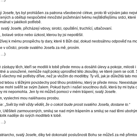
…)
ý Josefe, tys byl prohlášen za patrona všeobecné církve, proto tě vzývám jako nejv
ených a obětuji nespočetné množství požehnání tvému ​​nejštědřejšímu srdci, které 
máhat v jakékoli potřebě.
svatý Josefe, přicházejí vdovy, sirotci, opuštění, truchlící, utlačovaní.
, bolavé srdce nebo úzkost, kterou by jsi nepotěšil.
užívej k mému prospěchu ty dary, které ti Bůh dal, dokud neobsáhnu odpověď na m
e v očistci, proste svatého Josefa za mě, prosím.
…)
zástupy těch, kteří se modlili k tobě přede mnou a dosáhli úlevy a pokoje, milosti 
tné a usoužené, nemůže najít pokoj uprostřed této zkoušky, ve které jsem se ocitl. 
š všechny mé potřeby dříve, než je vložím do modlitby. Ty víš, jak je důležitá tato m
ed tebou s těžkými povzdechy pod tíhou problému, který je přede mnou. Neexistuje 
se mohl svěřit se svým žalem. Pokud bych i našel soucitnou duši, která by mi byla
 by mi nepomohla. Jen ty mi můžeš pomoci v mém trápení, svatý Josefe.
ím, vyslechni mou naléhavou prosbu.
e: „
Svět by měl vždy vědět, že o cokoli bude prosit svatého Josefa, dostane to.
“
e, Utěšiteli zarmoucených, smiluj se nad mým trápením a smiluj se nad těmi ubohý
 tolik naděje do svých modliteb k tobě.
…)
triarcho, svatý Josefe, díky tvé dokonalé poslušnosti Bohu se můžeš za mě přimlo