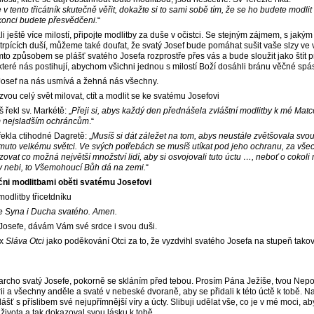
v tento třicátník skutečně věřit, dokažte si to sami sobě tím, že se ho budete modlit
konci budete přesvědčeni.
“
li ještě více milostí, připojte modlitby za duše v očistci. Se stejným zájmem, s jaký
 trpících duší, můžeme také doufat, že svatý Josef bude pomáhat sušit vaše slzy ve 
mto způsobem se plášť svatého Josefa rozprostře přes vás a bude sloužit jako štít 
teré nás postihují, abychom všichni jednou s milostí Boží dosáhli bránu věčné spás
Josef na nás usmívá a žehná nás všechny.
zvou celý svět milovat, ctít a modlit se ke svatému Josefovi
řekl sv. Markétě: „
Přeji si, abys každý den přednášela zvláštní modlitby k mé Matc
m nejsladším ochráncům
.“
ekla ctihodné Dagretě: „
Musíš si dát záležet na tom, abys neustále zvětšovala svou
muto velkému světci. Ve svých potřebách se musíš utíkat pod jeho ochranu, za všec
ovat co možná největší množství lidí, aby si osvojovali tuto úctu …, neboť o cokol
v nebi, to Všemohoucí Bůh dá na zemi.
“
čni modlitbami oběti svatému Josefovi
odlitby třicetdníku
e Syna i Ducha svatého. Amen.
, Josefe, dávám Vám své srdce i svou duši.
3x
Sláva Otci
jako poděkování Otci za to, že vyzdvihl svatého Josefa na stupeň tak
iarcho svatý Josefe, pokorně se skláním před tebou. Prosím Pána Ježíše, tvou Ne
 a všechny anděle a svaté v nebeské dvoraně, aby se přidali k této úctě k tobě. Nab
šť s příslibem své nejupřímnější víry a úcty. Slibuji udělat vše, co je v mé moci, abyc
ivota a tak dokazoval svou lásku k tobě.