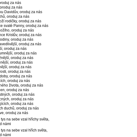
oroduj za nás
 oroduj za nás
u Davidův, oroduj za nás
chů, oroduj za nás
í rodičky, oroduj za nás
žce svaté Panny, oroduj za nás
Božího, oroduj za nás
nce Kristův, oroduj za nás
odiny, oroduj za nás
vedlivější, oroduj za nás
ší, oroduj za nás
umnější, oroduj za nás
nější, oroduj za nás
nější, oroduj za nás
ější, oroduj za nás
vosti, oroduj za nás
doby, oroduj za nás
cích, oroduj za nás
ého života, oroduj za nás
en, oroduj za nás
tných, oroduj za nás
ných, oroduj za nás
jících, oroduj za nás
ch duchů, oroduj za nás
ve, oroduj za nás
tys na sebe vzal hříchy světa,
ad námi
tys na sebe vzal hřích světa,
ad námi