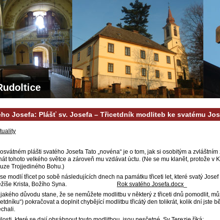
Rudoltice
ho Josefa: Plášť sv. Josefa – Třicetdník modliteb ke svatému Jos
tuality
posvátném plášti svatého Josefa Tato „novéna“ je o tom, jak si osobitým a zvláštn
nát tohoto velkého světce a zároveň mu vzdávat úctu. (Ne se mu klanět, protože v Ka
uze Trojjediného Bohu.)
se modlí třicet po sobě následujících dnech na památku třiceti let, které svatý Josef 
ti Ježíše Krista, Božího Syna.
Rok svatého Josefa.docx
_
jakého důvodu stane, že se nemůžete modlitbu v některý z třiceti dnů pomodlit, mů
icetdníku“) pokračovat a doplnit chybějící modlitbu třicátý den tolikrát, kolik dní jste
echali.
sti, které se dají obsáhnout touto modlitbou, jsou nesčetné. Sv Terezie říká: