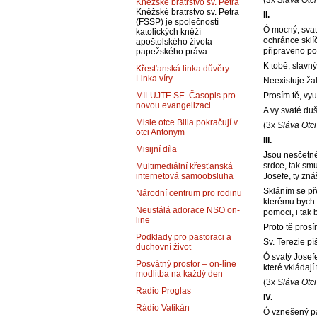
(3x
Sláva Otci
Kněžské bratrstvo sv. Petra
Kněžské bratrstvo sv. Petra
II.
(FSSP) je společností
Ó mocný, svat
katolických kněží
ochránce sklíč
apoštolského života
připraveno po
papežského práva.
K tobě, slavný 
Křesťanská linka důvěry –
Linka víry
Neexistuje žal
Prosím tě, vy
MILUJTE SE. Časopis pro
novou evangelizaci
A vy svaté duš
Misie otce Billa pokračují v
(3x
Sláva Otci
otci Antonym
III.
Misijní díla
Jsou nesčetné 
srdce, tak smu
Multimediální křesťanská
Josefe, ty zná
internetová samoobsluha
Skláním se př
Národní centrum pro rodinu
kterému bych 
Neustálá adorace NSO on-
pomoci, i tak
line
Proto tě pros
Podklady pro pastoraci a
Sv. Terezie píš
duchovní život
Ó svatý Josef
Posvátný prostor – on-line
které vkládají
modlitba na každý den
(3x
Sláva Otci
Radio Proglas
IV.
Rádio Vatikán
Ó vznešený pa