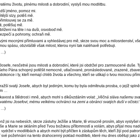
atému životu, plnému milosti a dobrodiní, vyslyš mou modlitbu.
adší jméno, pomoz mi.
tější slzy, potěš mě.
přimlouvej se za mě.
i, potěšuj mě.
lížení na těle i na duši, osvoboď mě.
ezpečí a pohromy, ochraň mě.
ými mocnými přímluvami a vyhledávej pro mě, skrze svou moc a milosrdenství, vše
mou spásu, obzvláště však milost, kterou nyní tak naléhavě potřebuji.
…)
Josefe, nesčetné jsou milosti a dobrodiní, které jsi obdržel pro zarmoucené duše. Ty
šeho Pána schopný potěšit nemocné, utlačované, pronásledované, zrazené, zbave
 dokonce i ty, kteří nemají chléb života a všechny, kteří se utíkají o tvou mocnou pří
ažší svatý Josefe, abych byl jediným, komu by byla odmítnuta prosba, o jejíž splněn
ím …
kavost a štědrost i mně, abych mohl s díkůvzdáním volat: „
Věčná sláva našemu sv
 svatému Josefovi, mému velkému ochránci na zemi a obránci svatých duší v očistci.
…)
enž jsi na nebesích, skrze zásluhy Ježíše a Marie, tě vroucně prosím, abys vyslyše
še a Marie se skláním před Tvou božskou přítomností a volám, abys přijal mou na
 vydržel v modlitbách a abych mohl být přičten k zástupům těch, kteří žijí pod patr
ř své požehnání na tento drahocenný poklad modliteb, které mu dnes obětuji jako 