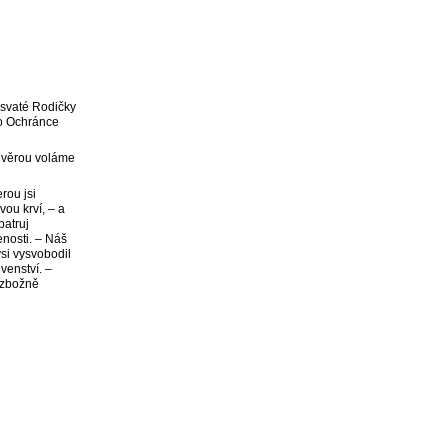
esvaté Rodičky
ho Ochránce
důvěrou voláme
rou jsi
vou krví, – a
patruj
enosti. – Náš
si vysvobodil
venství. –
 zbožně