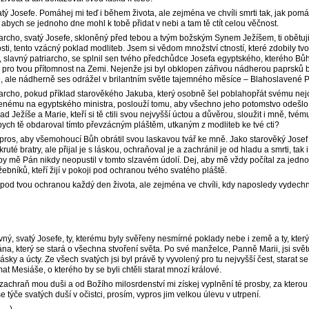
tý Josefe. Pomáhej mi teď i během života, ale zejména ve chvíli smrti tak, jak pomá
 abych se jednoho dne mohl k tobě přidat v nebi a tam tě ctít celou věčnost.
iarcho, svatý Josefe, skloněný před tebou a tvým božským Synem Ježíšem, ti obětuj
ti, tento vzácný poklad modliteb. Jsem si vědom množství ctností, které zdobily tv
, slavný patriarcho, se splnil sen tvého předchůdce Josefa egyptského, kterého Bůh
tu pro tvou přítomnost na Zemi. Nejenže jsi byl obklopen zářivou nádherou paprsků
e, ale nádherně ses odrážel v brilantním světle tajemného měsíce – Blahoslavené 
iarcho, pokud příklad starověkého Jakuba, který osobně šel poblahopřát svému ne
enému na egyptského ministra, poslouží tomu, aby všechno jeho potomstvo odešlo
ad Ježíše a Marie, kteří si tě ctili svou nejvyšší úctou a důvěrou, sloužit i mně, tvé
bych tě obdaroval tímto převzácným pláštěm, utkaným z modliteb ke tvé cti?
 pros, aby všemohoucí Bůh obrátil svou laskavou tvář ke mně. Jako starověký Josef
ruté bratry, ale přijal je s láskou, ochraňoval je a zachránil je od hladu a smrti, tak i
aby mě Pán nikdy neopustil v tomto slzavém údolí. Dej, aby mě vždy počítal za jedno
bníků, kteří žijí v pokoji pod ochranou tvého svatého pláště.
l pod tvou ochranou každý den života, ale zejména ve chvíli, kdy naposledy vydech
ný, svatý Josefe, ty, kterému byly svěřeny nesmírné poklady nebe i země a ty, který 
a, který se stará o všechna stvoření světa. Po své manželce, Panně Marii, jsi svě
sky a úcty. Ze všech svatých jsi byl právě ty vyvolený pro tu nejvyšší čest, starat se, 
t Mesiáše, o kterého by se byli chtěli starat mnozí králové.
 zachraň mou duši a od Božího milosrdenství mi získej vyplnění té prosby, za ktero
e týče svatých duší v očistci, prosím, vypros jim velkou úlevu v utrpení.