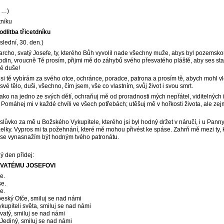
…)
tníku
dlitba třicetdníku
slední, 30. den.)
iarcho, svatý Josefe, ty, kterého Bůh vyvolil nade všechny muže, abys byl pozemsk
 rodin, vroucně Tě prosím, přijmi mě do záhybů svého přesvatého pláště, aby ses s
é duše!
 si tě vybírám za svého otce, ochránce, poradce, patrona a prosím tě, abych mohl vl
 své tělo, duši, všechno, čím jsem, vše co vlastním, svůj život i svou smrt.
ako na jedno ze svých dětí, ochraňuj mě od proradnosti mých nepřátel, viditelných 
. Pomáhej mi v každé chvíli ve všech potřebách; utěšuj mě v hořkosti života, ale ze
slůvko za mě u Božského Vykupitele, kterého jsi byl hodný držet v náručí, i u Pann
elky. Vypros mi ta požehnání, které mě mohou přivést ke spáse. Zahrň mě mezi ty, kt
á se vynasnažím být hodným tvého patronátu.
ý den přidej:
 SVATÉMU JOSEFOVI
e.
se.
e.
eský Otče, smiluj se nad námi
kupiteli světa, smiluj se nad námi
atý, smiluj se nad námi
 Jediný, smiluj se nad námi