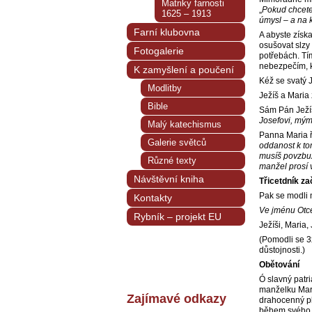
Matriky farnosti
„
Pokud chcete 
1625 – 1913
úmysl – a na 
Farní klubovna
A abyste získa
osušovat slzy
Fotogalerie
potřebách. Tí
nebezpečím, k
K zamyšlení a poučení
Kéž se svatý 
Modlitby
Ježíš a Maria 
Bible
Sám Pán Ježíš 
Josefovi, mý
Malý katechismus
Panna Maria ř
Galerie světců
oddanost k to
musíš povzbuz
Různé texty
manžel prosí 
Návštěvní kniha
Třicetdník za
Pak se modli m
Kontakty
Ve jménu Otc
Rybník – projekt EU
Ježíši, Maria
(Pomodli se 
důstojnosti.)
Obětování
Ó slavný patr
manželku Marii
Zajímavé odkazy
drahocenný plá
během svého ž