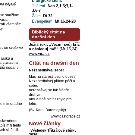
Liturgické čtení:
 na nějaký
1. čtení:
Nah 2,1.3;3,1-
3.6-7
m se snažíme
Žalm:
Dt 32
vašich
Evangelium:
Mt 16,24-28
proti všem těm
y.
Biblický citát na
dnešní den
Ježíš řekl: „Vezmi svůj kříž
e i ke svatému
a následuj mě!“
(Mt 16,24)
www.vira.cz
 lásku a
Citát na dnešní den
h okolností
i můj oddaný
Nezanedbávej sebe!
Máš na starosti péči o duše?
Nezanedbávej přitom péči o
sebe;
nerozdávej se tak štědře
druhým,
aby v tobě nic nezbylo pro
ové mimořádné
tebe.
(Sv. Karel Boromejský)
www.pastorace.cz
poskvrněnou
Nové články
ízím ti tento
h si tě ctil
Výsledek Tříkrálové sbírky
2026