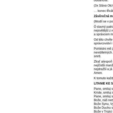
oddanosti.
(3x
Sláva Otci
… konec třicá
Závěrečná mo
(Modlí se v po
Ó slavný patr
nejsvětější z
a správcem m
Od této chvíle
správcovství i
Pohlédni mě j
neviditelných
smrti.
Ztrať alespoň 
nejčistší manž
nejdražší a j
Amen.
K tomuto každ
LITANIE KE
Pane, smiluj s
Kriste, smiluj 
Pane, smiluj s
Bože, náš neb
Bože Synu, Vy
Bože Duchu sv
Bože v Trojici