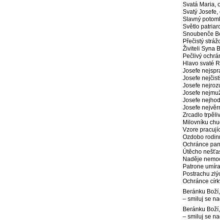
Svatá Maria, 
Svatý Josefe,
Slavný potomk
Světlo patriar
Snoubenče Bož
Přečistý strá
Živiteli Syna 
Pečlivý ochrá
Hlavo svaté R
Josefe nejspra
Josefe nejčist
Josefe nejroz
Josefe nejmuž
Josefe nejhod
Josefe nejvěrn
Zrcadlo trpěli
Milovníku chu
Vzore pracují
Ozdobo rodinn
Ochránce pan
Útěcho nešťas
Naděje nemoc
Patrone umíra
Postrachu zlý
Ochránce círk
Beránku Boží, 
– smiluj se n
Beránku Boží, 
– smiluj se n