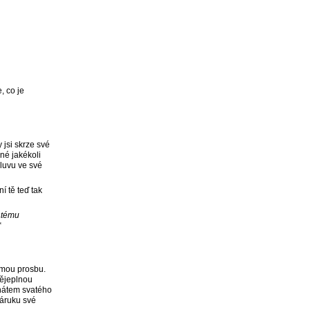
, co je
 jsi skrze své
né jakékoli
mluvu ve své
í tě teď tak
atému
“
l mou prosbu.
dějeplnou
onátem svatého
záruku své