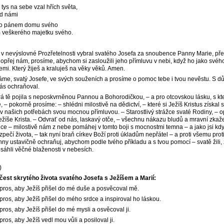
tys na sebe vzal hřích světa,
ad námi
 ho pánem domu svého
 veškerého majetku svého.
si v nevýslovné Prozřetelnosti vybral svatého Josefa za snoubence Panny Marie, př
opřej nám, prosíme, abychom si zasloužili jeho přímluvu v nebi, když ho jako své
mi. Který žiješ a kraluješ na věky věků. Amen.
káme, svatý Josefe, ve svých souženích a prosíme o pomoc tebe i tvou nevěstu. S 
nás ochraňoval.
erá tě pojila s neposkvrněnou Pannou a Bohorodičkou, – a pro otcovskou lásku, s kte
, – pokorně prosíme: – shlédni milostivě na dědictví, – které si Ježíš Kristus získal s
 v našich potřebách svou mocnou přímluvou. – Starostlivý strážce svaté Rodiny, – o
Ježíše Krista. – Odvrať od nás, laskavý otče, – všechnu nákazu bludů a mravní zkaž
e – milostivě nám z nebe pomáhej v tomto boji s mocnostmi temna – a jako jsi kdy
pečí života, – tak nyní braň církev Boží proti úkladům nepřátel – a proti všemu proti
ny ustavičně ochraňuj, abychom podle tvého příkladu a s tvou pomocí – svatě žili,
osáhli věčné blaženosti v nebesích.
)
čest skrytého života svatého Josefa s Ježíšem a Marií:
 pros, aby Ježíš přišel do mé duše a posvěcoval mě.
pros, aby Ježíš přišel do mého srdce a inspiroval ho láskou.
pros, aby Ježíš přišel do mé mysli a osvěcoval ji.
pros, aby Ježíš vedl mou vůli a posiloval ji.