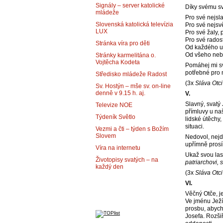
Signály – server katolické
Díky svému sv
mládeže
Pro své nejsl
Slovenská katolická televízia
Pro své nejsvě
LUX
Pro své žaly, 
Pro své radost
Stránka víra pro děti
Od každého ub
Od všeho neb
Stránky karmelitána o.
Vojtěcha Kodeta
Pomáhej mi sv
potřebné pro 
Středisko mládeže Radost
(3x
Sláva Otci
Sv. Hostýn – mše sv. on-line
denně v 9.15 h. aj.
V.
Slavný, svatý 
Televize NOE
přímluvy u na
Týdeník Světlo
lidské útěchy,
situaci.
Vezmi a čti – týden s Božím
Slovem
Nedovol, nejdr
upřímně pros
Víra na internetu
Ukaž svou las
Životopisy svatých – na
patriarchovi,
každý den
(3x
Sláva Otci
VI.
Věčný Otče, j
Ve jménu Ježí
prosbu, abych
Josefa. Rozši