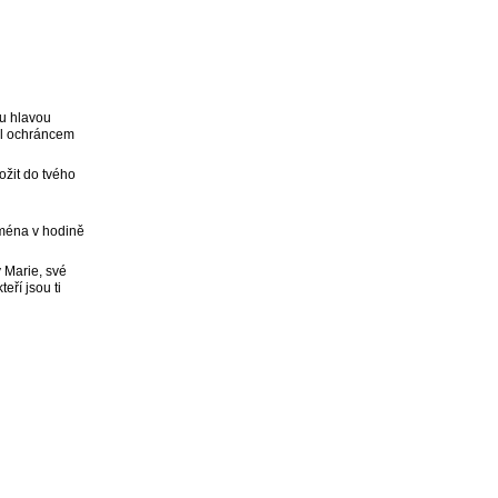
ou hlavou
tal ochráncem
ožit do tvého
i
jména v hodině
y Marie, své
eří jsou ti