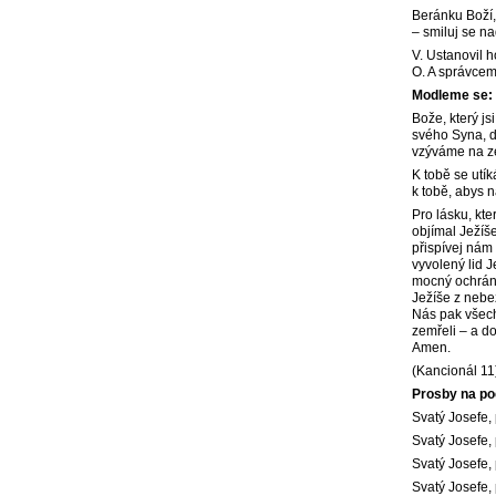
Beránku Boží, 
– smiluj se n
V. Ustanovil
O. A správcem
Modleme se:
Bože, který j
svého Syna, d
vzýváme na ze
K tobě se utí
k tobě, abys 
Pro lásku, kt
objímal Ježíše
přispívej nám
vyvolený lid 
mocný ochránc
Ježíše z nebez
Nás pak všech
zemřeli – a d
Amen.
(Kancionál 11
Prosby na po
Svatý Josefe,
Svatý Josefe, 
Svatý Josefe, 
Svatý Josefe, 