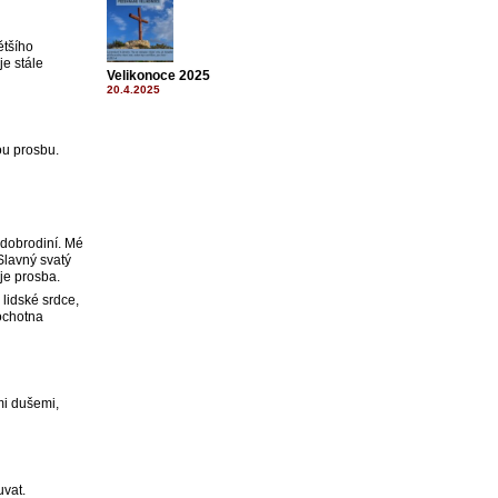
ětšího
je stále
Velikonoce 2025
20.4.2025
ou prosbu.
i dobrodiní. Mé
Slavný svatý
oje prosba.
lidské srdce,
 ochotna
mi dušemi,
uvat.