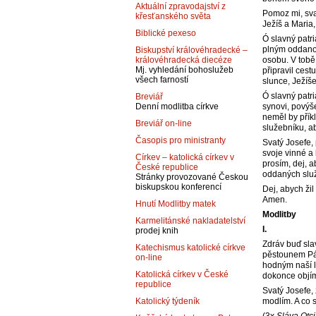
Aktuální zpravodajství z
Pomoz mi, sva
křesťanského světa
Ježíš a Maria,
Biblické pexeso
Ó slavný patr
plným oddanos
Biskupství královéhradecké –
osobu. V tobě
královéhradecká diecéze
Mj. vyhledání bohoslužeb
připravil ces
všech farností
slunce, Ježíš
Ó slavný patr
Breviář
synovi, povýš
Denní modlitba církve
neměl by příkl
Breviář on-line
služebníku, a
Časopis pro ministranty
Svatý Josefe,
svoje vinné a k
Církev – katolická církev v
prosím, dej, 
České republice
oddaných služe
Stránky provozované Českou
biskupskou konferencí
Dej, abych ži
Amen.
Hnutí Modlitby matek
Modlitby
Karmelitánské nakladatelství
I.
prodej knih
Zdráv buď slav
Katechismus katolické církve
pěstounem Pán
on-line
hodným naší lá
Katolická církev v České
dokonce objíma
republice
Svatý Josefe,
modlím. A co s
Katolický týdeník