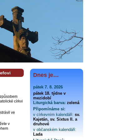
efovi
Dnes je…
pátek 7. 8. 2026
pátek 18. týdne v
ím způsobem
mezidobí
tolické církvi
Liturgická barva:
zelená
Připomínáme si:
strávil ve
v církevním kalendáři:
sv.
Kajetán, sv. Sixtus II. a
žete v
druhové
 během
v občanském kalendáři:
Lada