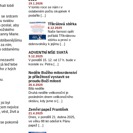
19.1.2026
hali tobě
V tomto roce se nám i v
oslabeném počtu skupinek 4
podařilo […]
i se srdcem
ou svatou
Tříkrálová sbírka
 poslal, aby
8.12.2025
 božského
Naše farnost opět
Panny Marie.
pořádá Tříkrálovou
sbírku a prosí o
joblíbenějšímu
dobrovolníky k jejímu […]
 za ním,
mu ​​oddanému
ADVENTNÍ MŠE SVATÁ
5.12.2025
 nezavrhl
V pondělí 15. 12. od 17 h. bude v
 já teď tebe
kostele sv. Petra […]
ho z tvých
Neděle Božího milosrdenství
je příležitostí vystavit se
nu.
proudu Boží milosti
26.4.2025
Bílá neděle
Druhá neděle velikonoční je
posledním dnem velikonočního
oktávu, kdy jsme si […]
jsi byl
tcem nejvíce
Zemřel papež František
vést, živit a
21.4.2025
Dnes, v pondělí 21. dubna 2025,
ve věku 88 let odešel k Pánu
u se pokorně
papež […]