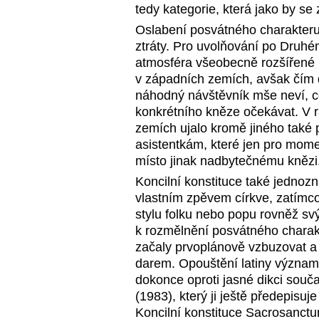
tedy kategorie, která jako by se
Oslabení posvátného charakteru 
ztráty. Pro uvolňování po Druh
atmosféra všeobecně rozšířené 
v západních zemích, avšak čím d
náhodný návštěvník mše neví, c
konkrétního kněze očekávat. V 
zemích ujalo kromě jiného také 
asistentkám, které jen pro mom
místo jinak nadbytečnému knězi
Koncilní konstituce také jednozn
vlastním zpěvem církve, zatímc
stylu folku nebo popu rovněž s
k rozmělnění posvátného charakt
začaly prvoplánově vzbuzovat a
darem. Opouštění latiny významně
dokonce oproti jasné dikci sou
(1983), který ji ještě předepisuje
Koncilní konstituce Sacrosanctum