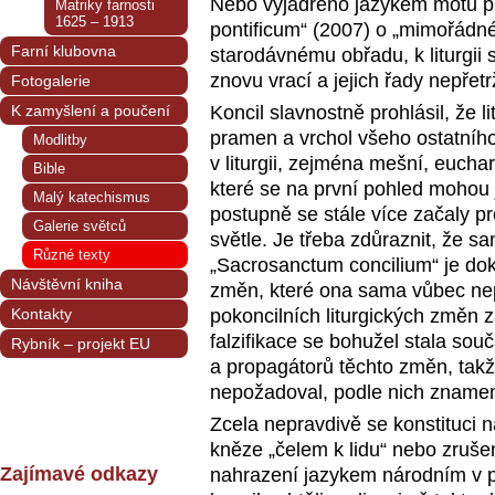
Nebo vyjádřeno jazykem motu p
Matriky farnosti
1625 – 1913
pontificum“ (2007) o „mimořádn
Farní klubovna
starodávnému obřadu, k liturgii s
znovu vrací a jejich řady nepřetr
Fotogalerie
K zamyšlení a poučení
Koncil slavnostně prohlásil, že l
pramen a vrchol všeho ostatního
Modlitby
v liturgii, zejména mešní, eucha
Bible
které se na první pohled mohou j
Malý katechismus
postupně se stále více začaly p
Galerie světců
světle. Je třeba zdůraznit, že sa
Různé texty
„Sacrosanctum concilium“ je do
Návštěvní kniha
změn, které ona sama vůbec nep
Kontakty
pokoncilních liturgických změn z
falzifikace se bohužel stala souč
Rybník – projekt EU
a propagátorů těchto změn, takže
nepožadoval, podle nich znamená
Zcela nepravdivě se konstituci n
kněze „čelem k lidu“ nebo zrušení
Zajímavé odkazy
nahrazení jazykem národním v p