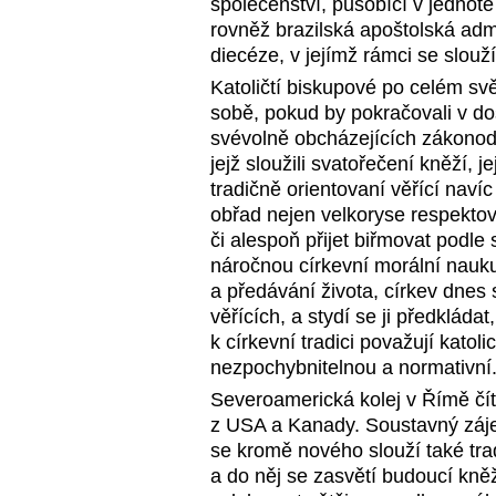
společenství, působící v jednotě
rovněž brazilská apoštolská ad
diecéze, v jejímž rámci se slouží 
Katoličtí biskupové po celém svět
sobě, pokud by pokračovali v do
svévolně obcházejících zákonodár
jejž sloužili svatořečení kněží, j
tradičně orientovaní věřící naví
obřad nejen velkoryse respektova
či alespoň přijet biřmovat podle
náročnou církevní morální nauku
a předávání života, církev dnes 
věřících, a stydí se ji předkládat
k církevní tradici považují kato
nezpochybnitelnou a normativní
Severoamerická kolej v Římě čít
z USA a Kanady. Soustavný zájem 
se kromě nového slouží také tra
a do něj se zasvětí budoucí kně