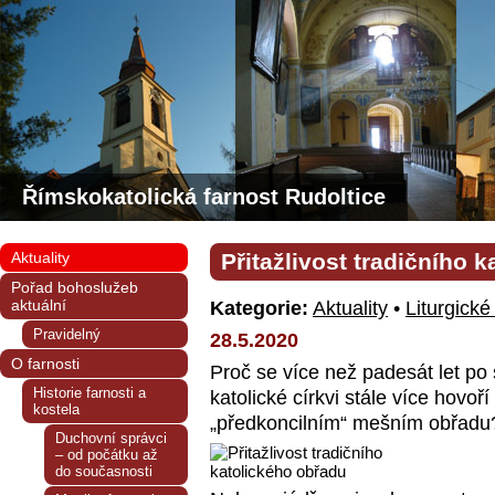
Římskokatolická farnost Rudoltice
Aktuality
Přitažlivost tradičního 
Pořad bohoslužeb
aktuální
Kategorie:
Aktuality
•
Liturgické
Pravidelný
28.5.2020
O farnosti
Proč se více než padesát let po
Historie farnosti a
katolické církvi stále více hovoří
kostela
„předkoncilním“ mešním obřadu
Duchovní správci
– od počátku až
do současnosti