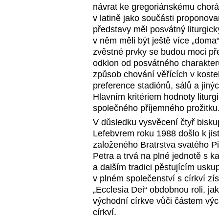
návrat ke gregoriánskému chorál
v latině jako součásti proponova
představy měl posvátný liturgick
v něm měli být ještě více „doma“
zvěstné prvky se budou moci pře
odklon od posvátného charakteru
způsob chování věřících v koste
preference stadiónů, sálů a jiný
Hlavním kritériem hodnoty liturg
společného příjemného prožitku
V důsledku vysvěcení čtyř bisk
Lefebvrem roku 1988 došlo k jist
založeného Bratrstva svatého Pi
Petra a trvá na plné jednotě s k
a dalším tradici pěstujícím usku
v plném společenství s církví 
„Ecclesia Dei“ obdobnou roli, j
východní církve vůči částem výc
církví.