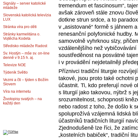
Signály – server katolické
tremendum et fascinosum“, tajem
mládeže
avšak zároveň stále znovu člověka
Slovenská katolická televízia
dotkne strun srdce, a to parado
LUX
v „asistované“ formě s jáhnem a
Stránka víra pro děti
renesanční polyfonické hudby. M
Stránky karmelitána o.
Vojtěcha Kodeta
samovolně vyhrknou slzy, přičemž
Středisko mládeže Radost
vzdálenějšího než vybičovávání e
Sv. Hostýn – mše sv. on-line
soustředěnost na posvátné tajem
denně v 9.15 h. aj.
i v provádění nejdetailněji pře
Televize NOE
Příznivci tradiční liturgie rozvíje
Týdeník Světlo
takové, jsou proto také ochotni 
Vezmi a čti – týden s Božím
Slovem
účastnit. Ti, kdo preferují nové
s liturgií jako takovou, nýbrž s j
Víra na internetu
srozumitelnost, schopnosti kněz
Životopisy svatých – na
každý den
nebo radost z toho, že došlo k s
spoluprožívá vzájemná lidská blí
účastníků tradičních liturgií nav
Zjednodušeně lze říci, že zatí
„kostelních babiček“, tradiční li