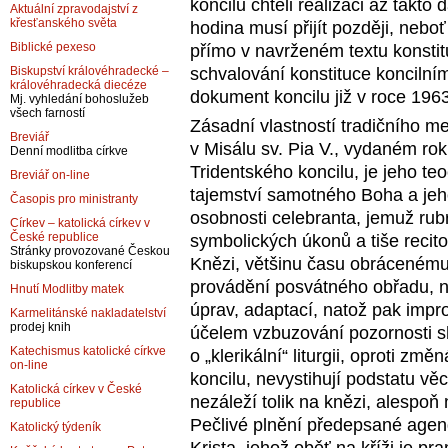
koncilu chtěli realizaci až takto
Aktuální zpravodajství z
křesťanského světa
hodina musí přijít později, neb
Biblické pexeso
přímo v navrženém textu konstit
schvalování konstituce koncilními 
Biskupství královéhradecké –
královéhradecká diecéze
dokument koncilu již v roce 1963
Mj. vyhledání bohoslužeb
všech farností
Zásadní vlastností tradičního 
Breviář
v Misálu sv. Pia V., vydaném ro
Denní modlitba církve
Tridentského koncilu, je jeho te
Breviář on-line
tajemství samotného Boha a jeho 
Časopis pro ministranty
osobnosti celebranta, jemuž rub
Církev – katolická církev v
České republice
symbolických úkonů a tiše recito
Stránky provozované Českou
Knězi, většinu času obrácenému
biskupskou konferencí
provádění posvátného obřadu, ne
Hnutí Modlitby matek
úprav, adaptací, natož pak impr
Karmelitánské nakladatelství
prodej knih
účelem vzbuzování pozornosti s
Katechismus katolické církve
o „klerikální“ liturgii, oproti
on-line
koncilu, nevystihují podstatu vě
Katolická církev v České
nezáleží tolik na knězi, alespoň
republice
Pečlivé plnění předepsané age
Katolický týdeník