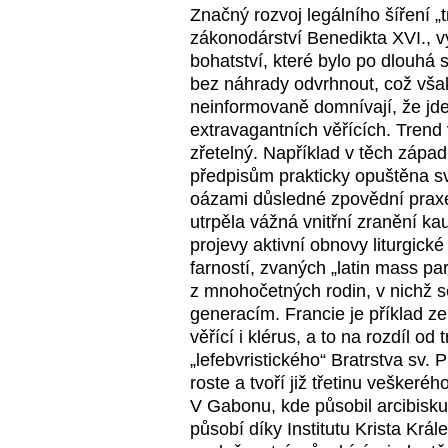
Značný rozvoj legálního šíření „
zákonodárství Benedikta XVI., 
bohatství, které bylo po dlouhá s
bez náhrady odvrhnout, což vša
neinformovaně domnívají, že jde 
extravagantních věřících. Trend 
zřetelný. Například v těch zápa
předpisům prakticky opuštěna svá
oázami důsledné zpovědní praxe
utrpěla vážná vnitřní zranění ka
projevy aktivní obnovy liturgické
farností, zvaných „latin mass par
z mnohočetných rodin, v nichž 
generacím. Francie je příklad ze
věřící i klérus, a to na rozdíl od
„lefebvristického“ Bratrstva sv. 
roste a tvoří již třetinu vešker
V Gabonu, kde působil arcibisku
působí díky Institutu Krista Krále