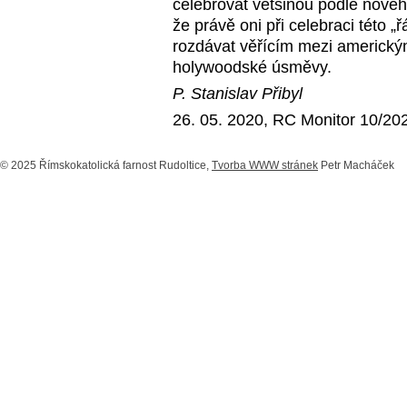
celebrovat většinou podle nové
že právě oni při celebraci této
rozdávat věřícím mezi americkým
holywoodské úsměvy.
P. Stanislav Přibyl
26. 05. 2020, RC Monitor 10/20
© 2025 Římskokatolická farnost Rudoltice,
Tvorba WWW stránek
Petr Macháček