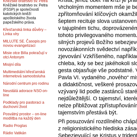
Krista, jehož oběť na kříži je p
Kněžské bratrstvo sv. Petra
Kněžské bratrstvo sv. Petra
Vrcholným momentem mše je bez
(FSSP) je společností
zpřítomňování klíčových okamžik
katolických kněží
apoštolského života
šeptem recituje slova ustanovení
papežského práva.
v tajuplném tichu, doprovázen
Křesťanská linka důvěry –
Linka víry
tohoto privilegovaného momentu
silných projevů Božího sebezjevo
MILUJTE SE. Časopis pro
novou evangelizaci
novozákonních svědectví napříkl
Misie otce Billa pokračují v
zjevování Vzkříšeného, napřík
otci Antonym
chleba, kdy se bez jakéhokoli s
Misijní díla
gesta objasňuje vše podstatné. V
Multimediální křesťanská
internetová samoobsluha
Pavla VI. vydaného „nového“ mis
a didaktičnost, veškeré prosazová
Národní centrum pro rodinu
vzývaný lid podle zastánců staré
Neustálá adorace NSO on-
line
nejdůležitější. O tajemství, kte
Podklady pro pastoraci a
nelze přibližovat zpřístupňováním
duchovní život
tajemstvím přestává být.
Posvátný prostor – on-line
modlitba na každý den
Při posuzování rozdílného chápá
Radio Proglas
z religionistického hlediska zása
Rádio Vatikán
Sebezjevující se Kristus v trid