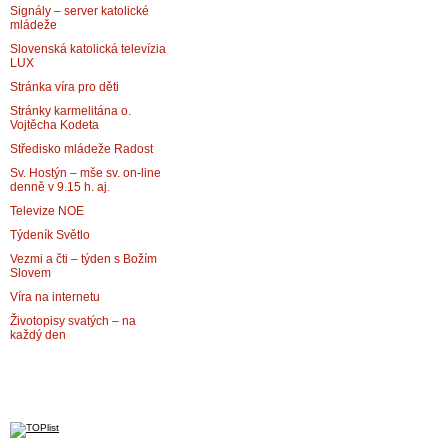
Signály – server katolické
mládeže
Slovenská katolická televízia
LUX
Stránka víra pro děti
Stránky karmelitána o.
Vojtěcha Kodeta
Středisko mládeže Radost
Sv. Hostýn – mše sv. on-line
denně v 9.15 h. aj.
Televize NOE
Týdeník Světlo
Vezmi a čti – týden s Božím
Slovem
Víra na internetu
Životopisy svatých – na
každý den