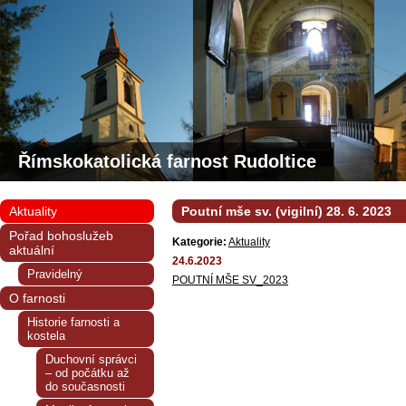
Římskokatolická farnost Rudoltice
Aktuality
Poutní mše sv. (vigilní) 28. 6. 2023
Pořad bohoslužeb
Kategorie:
Aktuality
aktuální
24.6.2023
Pravidelný
POUTNÍ MŠE SV_2023
O farnosti
Historie farnosti a
kostela
Duchovní správci
– od počátku až
do současnosti