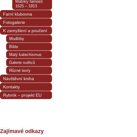
Matriky farnosti
1625 – 1913
Farní klubovna
Fotogalerie
K zamyšlení a poučení
Modlitby
Bible
Malý katechismus
Galerie světců
Různé texty
Návštěvní kniha
Kontakty
Rybník – projekt EU
Zajímavé odkazy