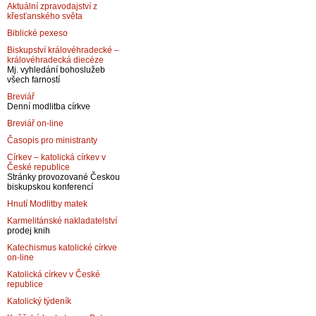
Aktuální zpravodajství z
křesťanského světa
Biblické pexeso
Biskupství královéhradecké –
královéhradecká diecéze
Mj. vyhledání bohoslužeb
všech farností
Breviář
Denní modlitba církve
Breviář on-line
Časopis pro ministranty
Církev – katolická církev v
České republice
Stránky provozované Českou
biskupskou konferencí
Hnutí Modlitby matek
Karmelitánské nakladatelství
prodej knih
Katechismus katolické církve
on-line
Katolická církev v České
republice
Katolický týdeník