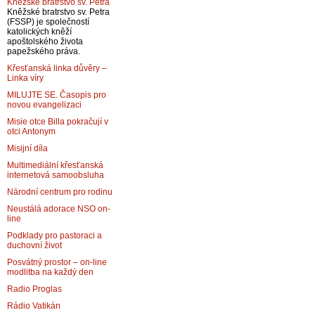
Kněžské bratrstvo sv. Petra
Kněžské bratrstvo sv. Petra
(FSSP) je společností
katolických kněží
apoštolského života
papežského práva.
Křesťanská linka důvěry –
Linka víry
MILUJTE SE. Časopis pro
novou evangelizaci
Misie otce Billa pokračují v
otci Antonym
Misijní díla
Multimediální křesťanská
internetová samoobsluha
Národní centrum pro rodinu
Neustálá adorace NSO on-
line
Podklady pro pastoraci a
duchovní život
Posvátný prostor – on-line
modlitba na každý den
Radio Proglas
Rádio Vatikán