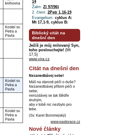
14
knihovna
Žalm:
Zl 97(96)
2. čtení:
2Petr 1,16-19
Evangelium:
cyklus A:
Mt 17,1-9, cyklus B:
Kostel sv.
Petra a
Biblický citát na
Pavla
dnešní den
Ježíš je můj milovaný Syn,
toho poslouchejte!
(Mt
17,5)
www.vira.cz
Citát na dnešní den
Nezanedbávej sebe!
Kostel sv.
Máš na starosti péči o duše?
Petra a
Nezanedbávej přitom péči o
Pavla
sebe;
nerozdávej se tak štědře
druhým,
aby v tobě nic nezbylo pro
tebe.
Kostel sv.
Petra a
(Sv. Karel Boromejský)
Pavla
www.pastorace.cz
Nové články