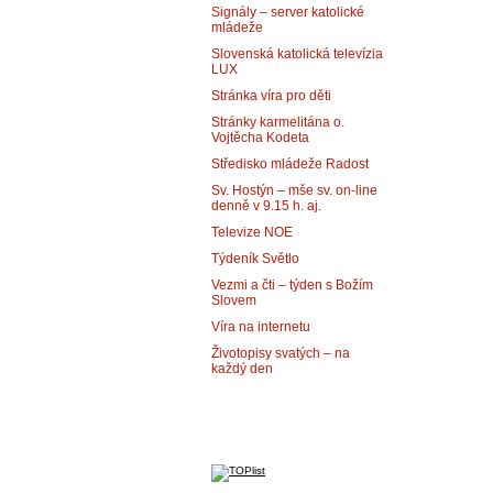
Signály – server katolické
mládeže
Slovenská katolická televízia
LUX
Stránka víra pro děti
Stránky karmelitána o.
Vojtěcha Kodeta
Středisko mládeže Radost
Sv. Hostýn – mše sv. on-line
denně v 9.15 h. aj.
Televize NOE
Týdeník Světlo
Vezmi a čti – týden s Božím
Slovem
Víra na internetu
Životopisy svatých – na
každý den