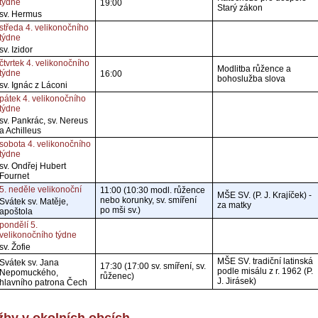
týdne
19:00
Starý zákon
sv. Hermus
středa 4. velikonočního
týdne
sv. Izidor
čtvrtek 4. velikonočního
Modlitba růžence a
týdne
16:00
bohoslužba slova
sv. Ignác z Láconi
pátek 4. velikonočního
týdne
sv. Pankrác, sv. Nereus
a Achilleus
sobota 4. velikonočního
týdne
sv. Ondřej Hubert
Fournet
5. neděle velikonoční
11:00 (10:30 modl. růžence
MŠE SV. (P. J. Krajíček) -
nebo korunky, sv. smíření
Svátek sv. Matěje,
za matky
po mši sv.)
apoštola
pondělí 5.
velikonočního týdne
sv. Žofie
MŠE SV. tradiční latinská
Svátek sv. Jana
17:30 (17:00 sv. smíření, sv.
podle misálu z r. 1962 (P.
Nepomuckého,
růženec)
J. Jirásek)
hlavního patrona Čech