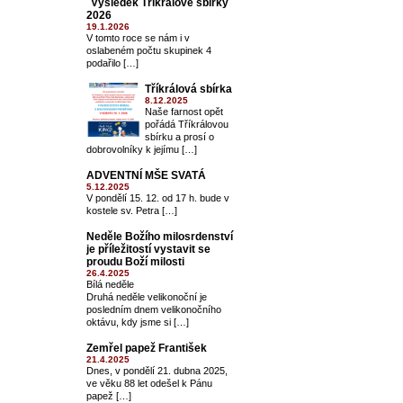
Výsledek Tříkrálové sbírky
2026
19.1.2026
V tomto roce se nám i v
oslabeném počtu skupinek 4
podařilo […]
Tříkrálová sbírka
8.12.2025
Naše farnost opět
pořádá Tříkrálovou
sbírku a prosí o
dobrovolníky k jejímu […]
ADVENTNÍ MŠE SVATÁ
5.12.2025
V pondělí 15. 12. od 17 h. bude v
kostele sv. Petra […]
Neděle Božího milosrdenství
je příležitostí vystavit se
proudu Boží milosti
26.4.2025
Bílá neděle
Druhá neděle velikonoční je
posledním dnem velikonočního
oktávu, kdy jsme si […]
Zemřel papež František
21.4.2025
Dnes, v pondělí 21. dubna 2025,
ve věku 88 let odešel k Pánu
papež […]