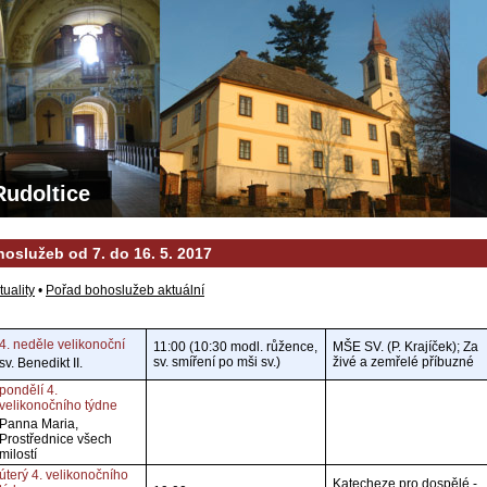
Rudoltice
oslužeb od 7. do 16. 5. 2017
tuality
•
Pořad bohoslužeb aktuální
4. neděle velikonoční
11:00 (10:30 modl. růžence,
MŠE SV. (P. Krajíček); Za
sv. smíření po mši sv.)
živé a zemřelé příbuzné
sv. Benedikt II.
pondělí 4.
velikonočního týdne
Panna Maria,
Prostřednice všech
milostí
úterý 4. velikonočního
Katecheze pro dospělé -