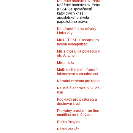
Kněžské bratrstvo sv. Petra
Kněžské bratrstvo sv. Petra
(FSSP) je společností
katolických kněží
apoštolského života
papežského práva.
Křesťanská linka důvěry –
Linka víry
MILUJTE SE. Časopis pro
novou evangelizaci
Misie otce Billa pokračují v
otci Antonym
Misijní díla
Multimediální křesťanská
internetová samoobsluha
Národní centrum pro rodinu
Neustálá adorace NSO on-
line
Podklady pro pastoraci a
duchovní život
Posvátný prostor – on-line
modlitba na každý den
Radio Proglas
Rádio Vatikán