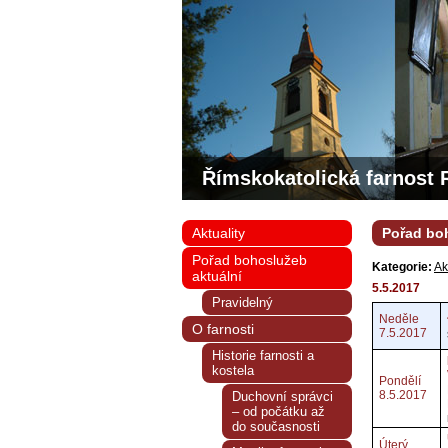
Římskokatolická farnost 
Aktuality
Pořad boh
Pořad bohoslužeb
Kategorie:
Ak
aktuální
5.5.2017
Pravidelný
Neděle
O farnosti
7.5.2017
Historie farnosti a
kostela
Pondělí
8.5.2017
Duchovní správci
– od počátku až
do současnosti
Úterý