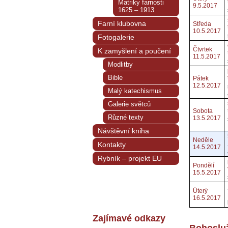
Matriky farnosti
9.5.2017
1625 – 1913
Farní klubovna
Středa
10.5.2017
Fotogalerie
Čtvrtek
K zamyšlení a poučení
11.5.2017
Modlitby
Bible
Pátek
12.5.2017
Malý katechismus
Galerie světců
Sobota
Různé texty
13.5.2017
Návštěvní kniha
Neděle
Kontakty
14.5.2017
Rybník – projekt EU
Pondělí
15.5.2017
Úterý
16.5.2017
Zajímavé odkazy