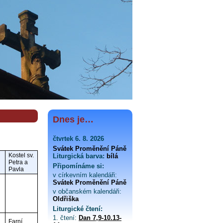
Dnes je…
čtvrtek 6. 8. 2026
Svátek Proměnění Páně
Kostel sv.
Liturgická barva:
bílá
Petra a
Připomínáme si:
Pavla
v církevním kalendáři:
Svátek Proměnění Páně
v občanském kalendáři:
Oldřiška
Liturgické čtení:
1. čtení:
Dan 7,9-10.13-
Farní