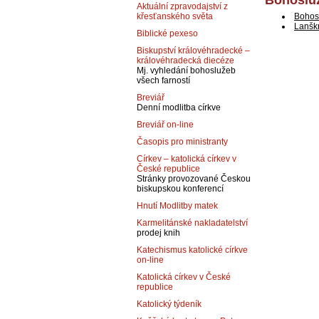
Bohosluž
Aktuální zpravodajství z
Bohos
křesťanského světa
Lanšk
Biblické pexeso
Biskupství královéhradecké –
královéhradecká diecéze
Mj. vyhledání bohoslužeb
všech farností
Breviář
Denní modlitba církve
Breviář on-line
Časopis pro ministranty
Církev – katolická církev v
České republice
Stránky provozované Českou
biskupskou konferencí
Hnutí Modlitby matek
Karmelitánské nakladatelství
prodej knih
Katechismus katolické církve
on-line
Katolická církev v České
republice
Katolický týdeník