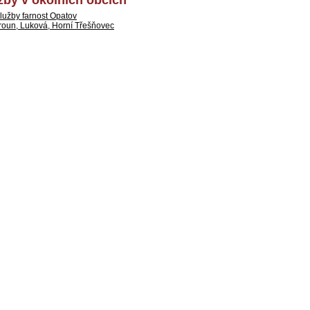
by v okolních obcích
lužby farnost Opatov
roun, Luková, Horní Třešňovec