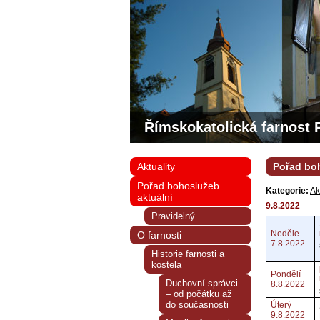
Římskokatolická farnost 
Aktuality
Pořad boh
Pořad bohoslužeb
Kategorie:
Ak
aktuální
9.8.2022
Pravidelný
Neděle
O farnosti
7.8.2022
Historie farnosti a
kostela
Pondělí
Duchovní správci
8.8.2022
– od počátku až
do současnosti
Úterý
9.8.2022