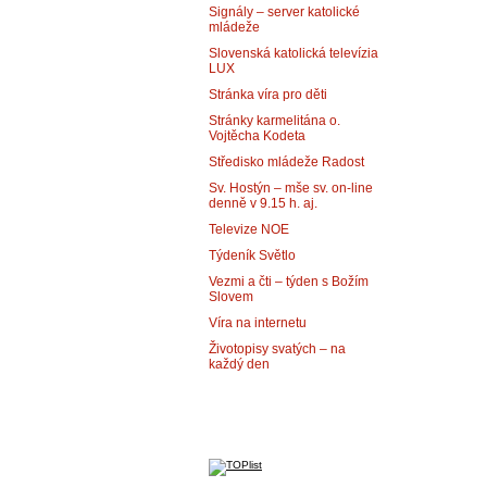
Signály – server katolické
mládeže
Slovenská katolická televízia
LUX
Stránka víra pro děti
Stránky karmelitána o.
Vojtěcha Kodeta
Středisko mládeže Radost
Sv. Hostýn – mše sv. on-line
denně v 9.15 h. aj.
Televize NOE
Týdeník Světlo
Vezmi a čti – týden s Božím
Slovem
Víra na internetu
Životopisy svatých – na
každý den