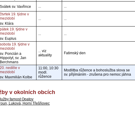
...
...
Svátek sv. Vavřince
čtvrtek 19. týdne v
mezidobí
...
...
sv. Klára
pátek 19. týdne v
mezidobí
...
...
sv. Euplus
sobota 19. týdne v
mezidobí
... viz
Fatimský den
sv. Poncián a
aktuality
Hippolyt, sv. Jan
Berchmans
20. neděle v
11:00, 10:30
Modlitba růžence a bohoslužba slova se
mezidobí
modl.
sv. přijímáním - zrušena pro nemoc jáhna
růžence
sv. Maxmilián Kolbe
by v okolních obcích
lužby farnost Opatov
roun, Luková, Horní Třešňovec