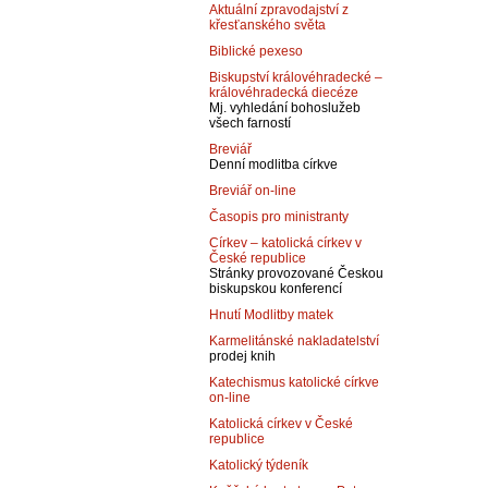
Aktuální zpravodajství z
křesťanského světa
Biblické pexeso
Biskupství královéhradecké –
královéhradecká diecéze
Mj. vyhledání bohoslužeb
všech farností
Breviář
Denní modlitba církve
Breviář on-line
Časopis pro ministranty
Církev – katolická církev v
České republice
Stránky provozované Českou
biskupskou konferencí
Hnutí Modlitby matek
Karmelitánské nakladatelství
prodej knih
Katechismus katolické církve
on-line
Katolická církev v České
republice
Katolický týdeník