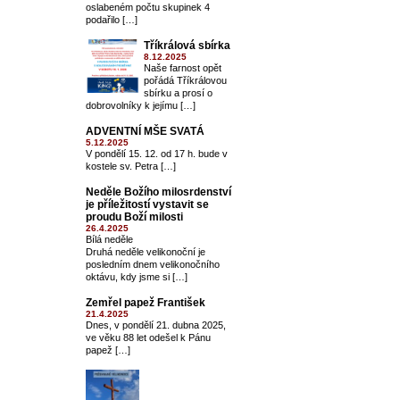
oslabeném počtu skupinek 4
podařilo […]
Tříkrálová sbírka
8.12.2025
Naše farnost opět
pořádá Tříkrálovou
sbírku a prosí o
dobrovolníky k jejímu […]
ADVENTNÍ MŠE SVATÁ
5.12.2025
V pondělí 15. 12. od 17 h. bude v
kostele sv. Petra […]
Neděle Božího milosrdenství
je příležitostí vystavit se
proudu Boží milosti
26.4.2025
Bílá neděle
Druhá neděle velikonoční je
posledním dnem velikonočního
oktávu, kdy jsme si […]
Zemřel papež František
21.4.2025
Dnes, v pondělí 21. dubna 2025,
ve věku 88 let odešel k Pánu
papež […]