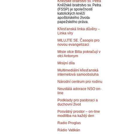
Kněžské bratrstvo sv. Petra
Kněžské bratrstvo sv. Petra
(FSSP) je společností
katolických kněží
apoštolského života
papežského práva.
Křesťanská linka důvěry –
Linka víry
MILUJTE SE. Časopis pro
novou evangelizaci
Misie otce Billa pokračují v
otci Antonym
Misijní díla
Multimediální křesťanská
internetová samoobsluha
Národní centrum pro rodinu
Neustálá adorace NSO on-
line
Podklady pro pastoraci a
duchovní život
Posvátný prostor – on-line
modlitba na každý den
Radio Proglas
Rádio Vatikán