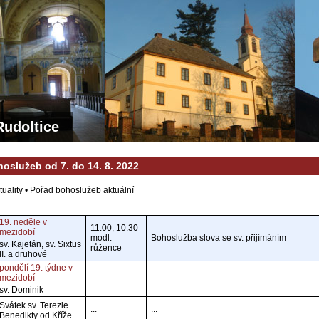
Rudoltice
oslužeb od 7. do 14. 8. 2022
tuality
•
Pořad bohoslužeb aktuální
19. neděle v
11:00, 10:30
mezidobí
modl.
Bohoslužba slova se sv. přijímáním
sv. Kajetán, sv. Sixtus
růžence
II. a druhové
pondělí 19. týdne v
mezidobí
...
...
sv. Dominik
Svátek sv. Terezie
...
...
Benedikty od Kříže