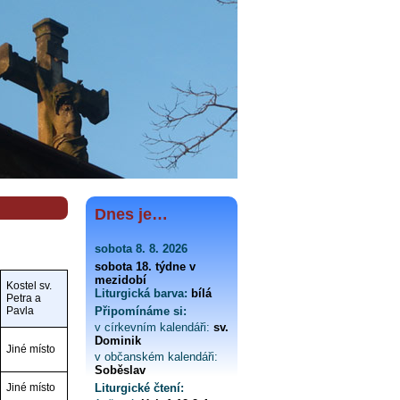
Dnes je…
sobota 8. 8. 2026
sobota 18. týdne v
mezidobí
Kostel sv.
Liturgická barva:
bílá
Petra a
Pavla
Připomínáme si:
v církevním kalendáři:
sv.
Dominik
Jiné místo
v občanském kalendáři:
Soběslav
Jiné místo
Liturgické čtení: