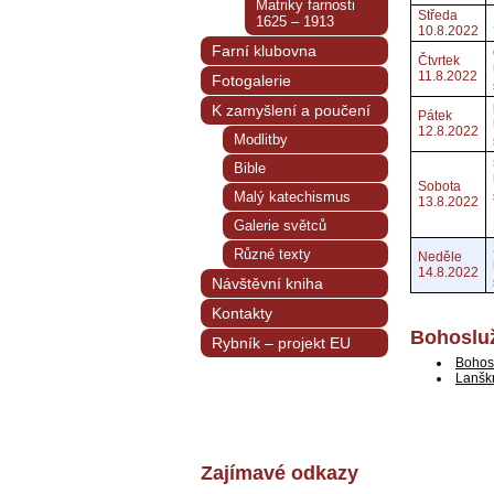
Matriky farnosti
Středa
1625 – 1913
10.8.2022
Farní klubovna
Čtvrtek
11.8.2022
Fotogalerie
K zamyšlení a poučení
Pátek
12.8.2022
Modlitby
Bible
Sobota
Malý katechismus
13.8.2022
Galerie světců
Různé texty
Neděle
14.8.2022
Návštěvní kniha
Kontakty
Bohosluž
Rybník – projekt EU
Bohos
Lanšk
Zajímavé odkazy