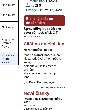
1. čtení:
Hab 1,12-2,4
Jiné místo
Žalm:
Zl 9
Evangelium:
Mt 17,14-20
Jiné místo
Biblický citát na
dnešní den
Jiné místo
Spravedlivý bude žít pro
svou věrnost.
(Abk 2,4)
www.vira.cz
Kostel sv.
Petra a
Citát na dnešní den
Pavla
Nezanedbávej sebe!
Máš na starosti péči o duše?
Kostel sv.
Nezanedbávej přitom péči o
Petra a
Pavla
sebe;
nerozdávej se tak štědře
druhým,
aby v tobě nic nezbylo pro
tebe.
(Sv. Karel Boromejský)
www.pastorace.cz
Nové články
Výsledek Tříkrálové sbírky
2026
19.1.2026
V tomto roce se nám i v