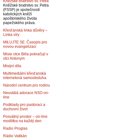
Kněžské bratrstvo sv. Petra
Kněžské bratrstvo sv. Petra
(FSSP) je společností
katolických kněží
apoštolského života
papežského práva.
Křesťanská linka důvěry –
Linka víry
MILUJTE SE. Časopis pro
novou evangelizaci
Misie otce Billa pokračují v
otci Antonym
Misijní díla
Multimediální křesťanská
internetová samoobsluha
Národní centrum pro rodinu
Neustálá adorace NSO on-
line
Podklady pro pastoraci a
duchovní život
Posvátný prostor – on-line
modlitba na každý den
Radio Proglas
Rádio Vatikán