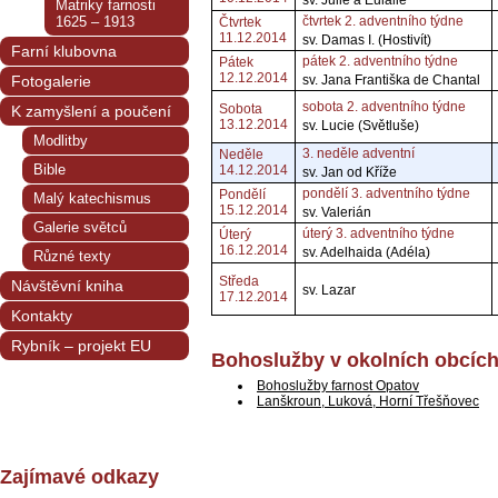
sv. Julie a Eulálie
Matriky farnosti
1625 – 1913
čtvrtek 2. adventního týdne
Čtvrtek
11.12.2014
sv. Damas I. (Hostivít)
Farní klubovna
pátek 2. adventního týdne
Pátek
12.12.2014
Fotogalerie
sv. Jana Františka de Chantal
sobota 2. adventního týdne
Sobota
K zamyšlení a poučení
13.12.2014
sv. Lucie (Světluše)
Modlitby
3. neděle adventní
Neděle
Bible
14.12.2014
sv. Jan od Kříže
pondělí 3. adventního týdne
Pondělí
Malý katechismus
15.12.2014
sv. Valerián
Galerie světců
úterý 3. adventního týdne
Úterý
16.12.2014
sv. Adelhaida (Adéla)
Různé texty
Středa
Návštěvní kniha
sv. Lazar
17.12.2014
Kontakty
Rybník – projekt EU
Bohoslužby v okolních obcíc
Bohoslužby farnost Opatov
Lanškroun, Luková, Horní Třešňovec
Zajímavé odkazy