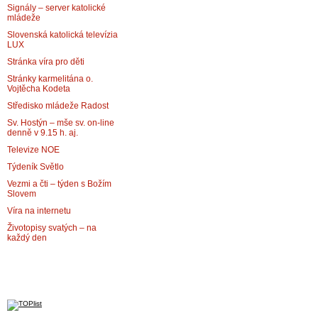
Signály – server katolické
mládeže
Slovenská katolická televízia
LUX
Stránka víra pro děti
Stránky karmelitána o.
Vojtěcha Kodeta
Středisko mládeže Radost
Sv. Hostýn – mše sv. on-line
denně v 9.15 h. aj.
Televize NOE
Týdeník Světlo
Vezmi a čti – týden s Božím
Slovem
Víra na internetu
Životopisy svatých – na
každý den