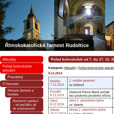
Římskokatolická farnost Rudoltice
Aktuality
Pořad bohoslužeb od 7. do 17. 12. 2
Pořad bohoslužeb
Kategorie:
Aktuality
•
Pořad bohoslužeb aktuál
aktuální
6.12.2014
Pravidelný
2. neděle adventní
Neděle
O farnosti
7.12.2014
sv. Ambrož
Historie farnosti a
Pondělí
Slavnost Panny Marie počaté
kostela
8.12.2014
bez poskvrny prvotního hříchu
úterý 2. adventního týdne
Duchovní správci
Úterý
9.12.2014
– od počátku až
sv. Valerie
do současnosti
středa 2. adventního týdne
Středa
10.12.2014