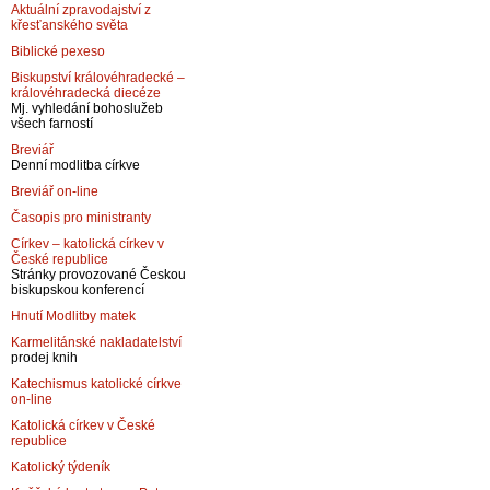
Aktuální zpravodajství z
křesťanského světa
Biblické pexeso
Biskupství královéhradecké –
královéhradecká diecéze
Mj. vyhledání bohoslužeb
všech farností
Breviář
Denní modlitba církve
Breviář on-line
Časopis pro ministranty
Církev – katolická církev v
České republice
Stránky provozované Českou
biskupskou konferencí
Hnutí Modlitby matek
Karmelitánské nakladatelství
prodej knih
Katechismus katolické církve
on-line
Katolická církev v České
republice
Katolický týdeník