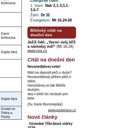
Liturgické čtení:
knihovna
1. čtení:
Nah 2,1.3;3,1-
3.6-7
Žalm:
Dt 32
Evangelium:
Mt 16,24-28
Biblický citát na
Farní
dnešní den
knihovna
Ježíš řekl: „Vezmi svůj kříž
a následuj mě!“
(Mt 16,24)
www.vira.cz
Kaple fara
Citát na dnešní den
Nezanedbávej sebe!
Máš na starosti péči o duše?
Nezanedbávej přitom péči o
sebe;
nerozdávej se tak štědře
druhým,
aby v tobě nic nezbylo pro
tebe.
Kaple fara
(Sv. Karel Boromejský)
Kostel sv.
www.pastorace.cz
Petra a
Nové články
Pavla
Výsledek Tříkrálové sbírky
2026