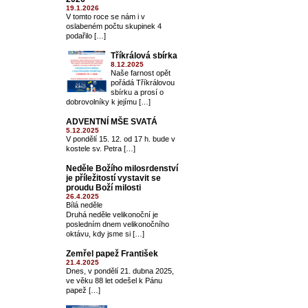
19.1.2026
V tomto roce se nám i v
oslabeném počtu skupinek 4
podařilo […]
Tříkrálová sbírka
8.12.2025
Naše farnost opět
pořádá Tříkrálovou
sbírku a prosí o
dobrovolníky k jejímu […]
ADVENTNÍ MŠE SVATÁ
5.12.2025
V pondělí 15. 12. od 17 h. bude v
kostele sv. Petra […]
Neděle Božího milosrdenství
je příležitostí vystavit se
proudu Boží milosti
26.4.2025
Bílá neděle
Druhá neděle velikonoční je
posledním dnem velikonočního
oktávu, kdy jsme si […]
Zemřel papež František
21.4.2025
Dnes, v pondělí 21. dubna 2025,
ve věku 88 let odešel k Pánu
papež […]