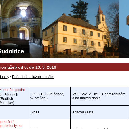
Rudoltice
oslužeb od 6. do 13. 3. 2016
tuality
•
Pořad bohoslužeb aktuální
4. neděle postní
11:00 (10.30 růženec,
MŠE SVATÁ - ke 13. narozeninám
bl. Friedrich
sv. smíření)
a na úmysly dárce
(Bedřich,
Miroslav)
14:00
Křížová cesta
pondělí 4.
postního týdne