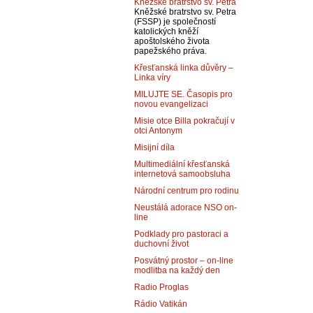
Kněžské bratrstvo sv. Petra
Kněžské bratrstvo sv. Petra
(FSSP) je společností
katolických kněží
apoštolského života
papežského práva.
Křesťanská linka důvěry –
Linka víry
MILUJTE SE. Časopis pro
novou evangelizaci
Misie otce Billa pokračují v
otci Antonym
Misijní díla
Multimediální křesťanská
internetová samoobsluha
Národní centrum pro rodinu
Neustálá adorace NSO on-
line
Podklady pro pastoraci a
duchovní život
Posvátný prostor – on-line
modlitba na každý den
Radio Proglas
Rádio Vatikán