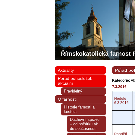
Římskokatolická farnost 
Aktuality
Pořad boh
Pořad bohoslužeb
Kategorie:
Ak
aktuální
7.3.2016
Pravidelný
Neděle
O farnosti
6.3.2016
Historie farnosti a
kostela
Duchovní správci
– od počátku až
do současnosti
Pondělí