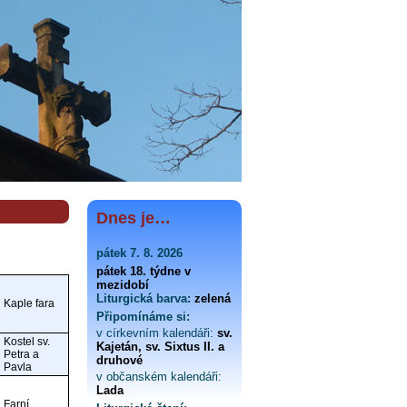
Dnes je…
pátek 7. 8. 2026
pátek 18. týdne v
mezidobí
Liturgická barva:
zelená
Kaple fara
Připomínáme si:
v církevním kalendáři:
sv.
Kostel sv.
Kajetán, sv. Sixtus II. a
Petra a
druhové
Pavla
v občanském kalendáři:
Lada
Farní