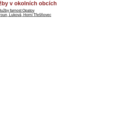
by v okolních obcích
lužby farnost Opatov
roun, Luková, Horní Třešňovec