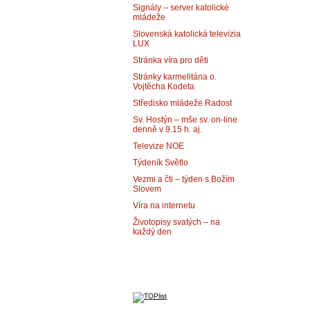
Signály – server katolické
mládeže
Slovenská katolická televízia
LUX
Stránka víra pro děti
Stránky karmelitána o.
Vojtěcha Kodeta
Středisko mládeže Radost
Sv. Hostýn – mše sv. on-line
denně v 9.15 h. aj.
Televize NOE
Týdeník Světlo
Vezmi a čti – týden s Božím
Slovem
Víra na internetu
Životopisy svatých – na
každý den