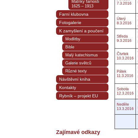
Matriky farnosti
7.3.2016
1625 – 1913
Farní klubovna
Úterý
Fotogalerie
8.3.2016
K zamyšlení a poučení
Středa
Modlitby
9.3.2016
Bible
Čtvrtek
Malý katechismus
10.3.2016
Galerie světců
Různé texty
Pátek
11.3.2016
Návštěvní kniha
Kontakty
Sobota
12.3.2016
Rybník – projekt EU
Neděle
13.3.2016
Zajímavé odkazy