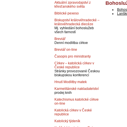
Bohosluž
Aktuální zpravodajství z
křesťanského světa
Bohos
Biblické pexeso
Lanšk
Biskupství královéhradecké –
královéhradecká diecéze
Mj. vyhledání bohoslužeb
všech farností
Breviář
Denní modlitba církve
Breviář on-line
Časopis pro ministranty
Církev – katolická církev v
České republice
Stránky provozované Českou
biskupskou konferencí
Hnutí Modlitby matek
Karmelitánské nakladatelství
prodej knih
Katechismus katolické církve
on-line
Katolická církev v České
republice
Katolický týdeník