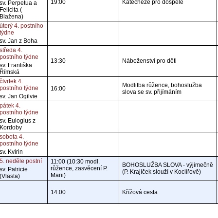
19:00
Katecheze pro dospělé
sv. Perpetua a
Felicita (
Blažena)
úterý 4. postního
týdne
sv. Jan z Boha
středa 4.
postního týdne
13:30
Náboženství pro děti
sv. Františka
Římská
čtvrtek 4.
Modlitba růžence, bohoslužba
postního týdne
16:00
slova se sv. přijímáním
sv. Jan Ogilvie
pátek 4.
postního týdne
sv. Eulogius z
Kordoby
sobota 4.
postního týdne
sv. Kvirin
5. neděle postní
11:00 (10:30 modl.
BOHOSLUŽBA SLOVA - výjimečně
růžence, zasvěcení P.
sv. Patricie
(P. Krajíček slouží v Koclířově)
Marii)
(Vlasta)
14:00
Křížová cesta