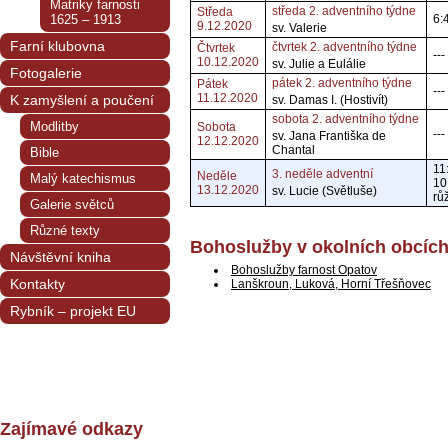
Matriky farnosti
středa 2. adventního týdne
Středa
1625 – 1913
6:
9.12.2020
sv. Valerie
Farní klubovna
čtvrtek 2. adventního týdne
Čtvrtek
---
10.12.2020
sv. Julie a Eulálie
Fotogalerie
pátek 2. adventního týdne
Pátek
---
11.12.2020
K zamyšlení a poučení
sv. Damas I. (Hostivít)
sobota 2. adventního týdne
Modlitby
Sobota
---
sv. Jana Františka de
12.12.2020
Chantal
Bible
11
3. neděle adventní
Neděle
Malý katechismus
10
13.12.2020
sv. Lucie (Světluše)
rů
Galerie světců
Různé texty
Bohoslužby v okolních obcíc
Návštěvní kniha
Bohoslužby farnost Opatov
Kontakty
Lanškroun, Luková, Horní Třešňovec
Rybník – projekt EU
Zajímavé odkazy