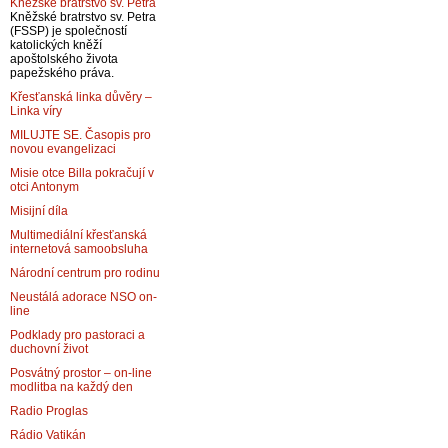
Kněžské bratrstvo sv. Petra
Kněžské bratrstvo sv. Petra
(FSSP) je společností
katolických kněží
apoštolského života
papežského práva.
Křesťanská linka důvěry –
Linka víry
MILUJTE SE. Časopis pro
novou evangelizaci
Misie otce Billa pokračují v
otci Antonym
Misijní díla
Multimediální křesťanská
internetová samoobsluha
Národní centrum pro rodinu
Neustálá adorace NSO on-
line
Podklady pro pastoraci a
duchovní život
Posvátný prostor – on-line
modlitba na každý den
Radio Proglas
Rádio Vatikán