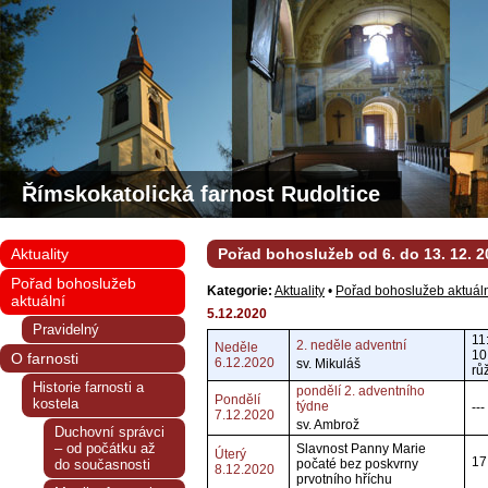
Římskokatolická farnost Rudoltice
Aktuality
Pořad bohoslužeb od 6. do 13. 12. 2
Pořad bohoslužeb
Kategorie:
Aktuality
•
Pořad bohoslužeb aktuál
aktuální
5.12.2020
Pravidelný
11
2. neděle adventní
Neděle
10
O farnosti
6.12.2020
sv. Mikuláš
rů
Historie farnosti a
pondělí 2. adventního
Pondělí
kostela
týdne
---
7.12.2020
sv. Ambrož
Duchovní správci
– od počátku až
Slavnost Panny Marie
Úterý
17
do současnosti
počaté bez poskvrny
8.12.2020
prvotního hříchu