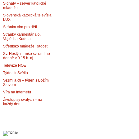
Signály – server katolické
mládeže
Slovenská katolická televízia
LUX
Stránka víra pro děti
Stránky karmelitána o.
Vojtěcha Kodeta
Středisko mládeže Radost
Sv. Hostýn – mše sv. on-line
denně v 9.15 h. aj.
Televize NOE
Týdeník Světlo
Vezmi a čti – týden s Božím
Slovem
Víra na internetu
Životopisy svatých – na
každý den