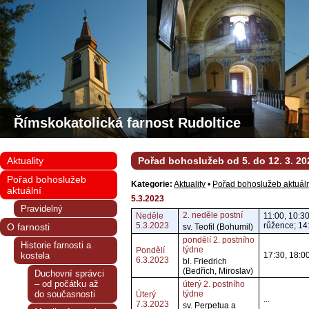
Římskokatolická farnost Rudoltice
Aktuality
Pořad bohoslužeb od 5. do 12. 3. 20
Pořad bohoslužeb
Kategorie:
Aktuality
•
Pořad bohoslužeb aktuál
aktuální
5.3.2023
Pravidelný
2. neděle postní
Neděle
11:00, 10:3
5.3.2023
růžence; 14
O farnosti
sv. Teofil (Bohumil)
pondělí 2. postního
Historie farnosti a
týdne
Pondělí
kostela
17:30, 18:0
6.3.2023
bl. Friedrich
(Bedřich, Miroslav)
Duchovní správci
– od počátku až
úterý 2. postního
do současnosti
týdne
Úterý
...
7.3.2023
sv. Perpetua a