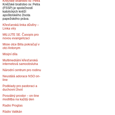
Kněžské bratrstvo sv. Petra
Kněžské bratrstvo sv. Petra
(FSSP) je společností
katolických kněží
apoštolského života
papežského práva.
Křesťanská linka důvěry –
Linka víry
MILUJTE SE. Časopis pro
novou evangelizaci
Misie otce Billa pokračují v
otci Antonym
Misijní díla
Multimediální křesťanská
internetová samoobsluha
Národní centrum pro rodinu
Neustálá adorace NSO on-
line
Podklady pro pastoraci a
duchovní život
Posvátný prostor – on-line
modlitba na každý den
Radio Proglas
Rádio Vatikán