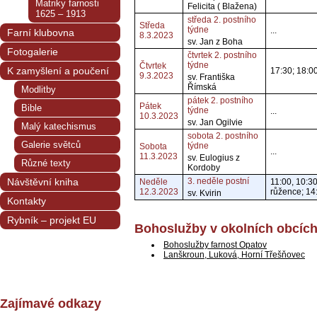
Matriky farnosti
Felicita ( Blažena)
1625 – 1913
středa 2. postního
Středa
týdne
...
Farní klubovna
8.3.2023
sv. Jan z Boha
Fotogalerie
čtvrtek 2. postního
týdne
Čtvrtek
K zamyšlení a poučení
17:30; 18:0
9.3.2023
sv. Františka
Římská
Modlitby
pátek 2. postního
Pátek
Bible
týdne
...
10.3.2023
sv. Jan Ogilvie
Malý katechismus
sobota 2. postního
Galerie světců
týdne
Sobota
...
11.3.2023
sv. Eulogius z
Různé texty
Kordoby
Návštěvní kniha
3. neděle postní
Neděle
11:00, 10:3
12.3.2023
růžence; 14
sv. Kvirin
Kontakty
Rybník – projekt EU
Bohoslužby v okolních obcíc
Bohoslužby farnost Opatov
Lanškroun, Luková, Horní Třešňovec
Zajímavé odkazy