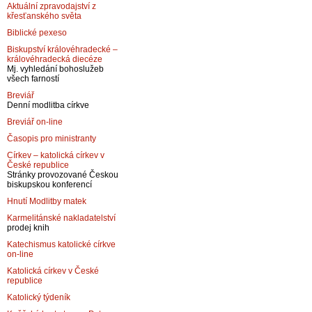
Aktuální zpravodajství z
křesťanského světa
Biblické pexeso
Biskupství královéhradecké –
královéhradecká diecéze
Mj. vyhledání bohoslužeb
všech farností
Breviář
Denní modlitba církve
Breviář on-line
Časopis pro ministranty
Církev – katolická církev v
České republice
Stránky provozované Českou
biskupskou konferencí
Hnutí Modlitby matek
Karmelitánské nakladatelství
prodej knih
Katechismus katolické církve
on-line
Katolická církev v České
republice
Katolický týdeník