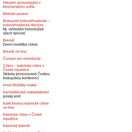
Aktuální zpravodajství z
křesťanského světa
Biblické pexeso
Biskupství královéhradecké –
královéhradecká diecéze
Mj. vyhledání bohoslužeb
všech farností
Breviář
Denní modlitba církve
Breviář on-line
Časopis pro ministranty
Církev – katolická církev v
České republice
Stránky provozované Českou
biskupskou konferencí
Hnutí Modlitby matek
Karmelitánské nakladatelství
prodej knih
Katechismus katolické církve
on-line
Katolická církev v České
republice
Katolický týdeník