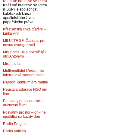
Kněžské bratrstvo sv. Petra
Kněžské bratrstvo sv. Petra
(FSSP) je společností
katolických kněží
apoštolského života
papežského práva.
Křesťanská linka důvěry –
Linka víry
MILUJTE SE. Časopis pro
novou evangelizaci
Misie otce Billa pokračují v
otci Antonym
Misijní díla
Multimediální křesťanská
internetová samoobsluha
Národní centrum pro rodinu
Neustálá adorace NSO on-
line
Podklady pro pastoraci a
duchovní život
Posvátný prostor – on-line
modlitba na každý den
Radio Proglas
Rádio Vatikán