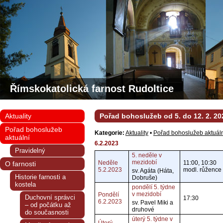
Římskokatolická farnost Rudoltice
Aktuality
Pořad bohoslužeb od 5. do 12. 2. 20
Pořad bohoslužeb
Kategorie:
Aktuality
•
Pořad bohoslužeb aktuál
aktuální
6.2.2023
Pravidelný
5. neděle v
mezidobí
Neděle
11:00, 10:30
O farnosti
5.2.2023
modl. růžence
sv. Agáta (Háta,
Historie farnosti a
Dobruše)
kostela
pondělí 5. týdne
v mezidobí
Pondělí
Duchovní správci
17:30
6.2.2023
sv. Pavel Miki a
– od počátku až
druhové
do současnosti
úterý 5. týdne v