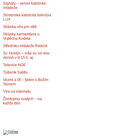
Signály – server katolické
mládeže
Slovenská katolická televízia
LUX
Stránka víra pro děti
Stránky karmelitána o.
Vojtěcha Kodeta
Středisko mládeže Radost
Sv. Hostýn – mše sv. on-line
denně v 9.15 h. aj.
Televize NOE
Týdeník Světlo
Vezmi a čti – týden s Božím
Slovem
Víra na internetu
Životopisy svatých – na
každý den