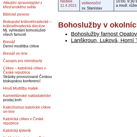
Neděle
10:00, 9:30 s
Aktuální zpravodajství z
velikonoční
11.4.2021
a modl. růž
křesťanského světa
sv. Stanislav
Biblické pexeso
Biskupství královéhradecké –
Bohoslužby v okolníc
královéhradecká diecéze
Mj. vyhledání bohoslužeb
Bohoslužby farnost Opatov
všech farností
Lanškroun, Luková, Horní
Breviář
Denní modlitba církve
Breviář on-line
Časopis pro ministranty
Církev – katolická církev v
České republice
Stránky provozované Českou
biskupskou konferencí
Hnutí Modlitby matek
Karmelitánské nakladatelství
prodej knih
Katechismus katolické církve
on-line
Katolická církev v České
republice
Katolický týdeník