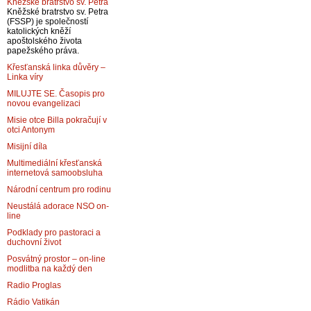
Kněžské bratrstvo sv. Petra
Kněžské bratrstvo sv. Petra
(FSSP) je společností
katolických kněží
apoštolského života
papežského práva.
Křesťanská linka důvěry –
Linka víry
MILUJTE SE. Časopis pro
novou evangelizaci
Misie otce Billa pokračují v
otci Antonym
Misijní díla
Multimediální křesťanská
internetová samoobsluha
Národní centrum pro rodinu
Neustálá adorace NSO on-
line
Podklady pro pastoraci a
duchovní život
Posvátný prostor – on-line
modlitba na každý den
Radio Proglas
Rádio Vatikán