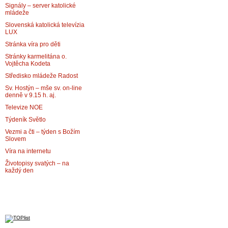
Signály – server katolické
mládeže
Slovenská katolická televízia
LUX
Stránka víra pro děti
Stránky karmelitána o.
Vojtěcha Kodeta
Středisko mládeže Radost
Sv. Hostýn – mše sv. on-line
denně v 9.15 h. aj.
Televize NOE
Týdeník Světlo
Vezmi a čti – týden s Božím
Slovem
Víra na internetu
Životopisy svatých – na
každý den