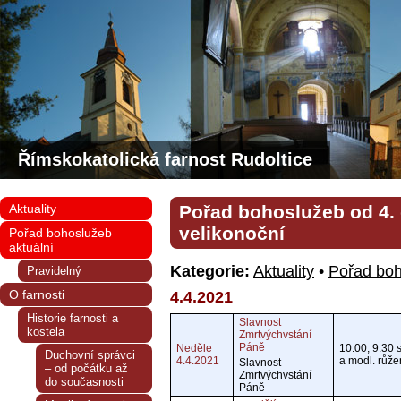
Římskokatolická farnost Rudoltice
Aktuality
Pořad bohoslužeb od 4. 
velikonoční
Pořad bohoslužeb
aktuální
Kategorie:
Aktuality
•
Pořad boh
Pravidelný
O farnosti
4.4.2021
Historie farnosti a
Slavnost
kostela
Zmrtvýchvstání
Páně
Neděle
10:00, 9:30 s
Duchovní správci
4.4.2021
a modl. růž
Slavnost
– od počátku až
Zmrtvýchvstání
do současnosti
Páně