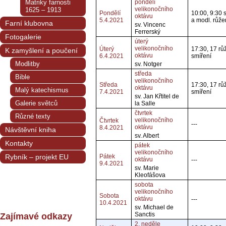
Matriky farnosti
pondělí
velikonočního
1625 – 1913
Pondělí
10:00, 9:30 s
oktávu
5.4.2021
a modl. růž
Farní klubovna
sv. Vincenc
Ferrerský
Fotogalerie
úterý
velikonočního
Úterý
17:30, 17 rů
K zamyšlení a poučení
oktávu
6.4.2021
smíření
Modlitby
sv. Notger
středa
Bible
velikonočního
Středa
17:30, 17 rů
oktávu
Malý katechismus
7.4.2021
smíření
sv. Jan Křtitel de
Galerie světců
la Salle
čtvrtek
Různé texty
velikonočního
Čtvrtek
---
oktávu
8.4.2021
Návštěvní kniha
sv. Albert
Kontakty
pátek
velikonočního
Rybník – projekt EU
Pátek
oktávu
---
9.4.2021
sv. Marie
Kleofášova
sobota
velikonočního
Sobota
oktávu
---
10.4.2021
sv. Michael de
Sanctis
Zajímavé odkazy
2. neděle