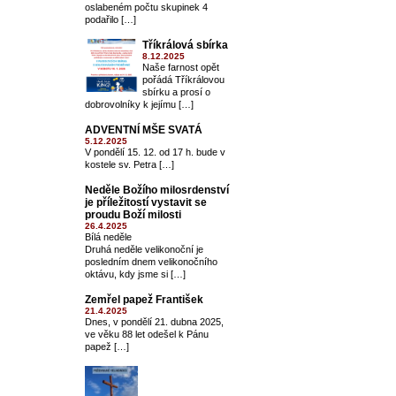
oslabeném počtu skupinek 4
podařilo […]
Tříkrálová sbírka
8.12.2025
Naše farnost opět
pořádá Tříkrálovou
sbírku a prosí o
dobrovolníky k jejímu […]
ADVENTNÍ MŠE SVATÁ
5.12.2025
V pondělí 15. 12. od 17 h. bude v
kostele sv. Petra […]
Neděle Božího milosrdenství
je příležitostí vystavit se
proudu Boží milosti
26.4.2025
Bílá neděle
Druhá neděle velikonoční je
posledním dnem velikonočního
oktávu, kdy jsme si […]
Zemřel papež František
21.4.2025
Dnes, v pondělí 21. dubna 2025,
ve věku 88 let odešel k Pánu
papež […]