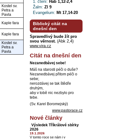
1. čtení:
Hab 1,12-2,4
Kostel sv.
Žalm:
Zl 9
Petra a
Evangelium:
Mt 17,14-20
Pavla
Kaple fara
Biblický citát na
dnešní den
Kaple fara
Spravedlivý bude žít pro
svou věrnost.
(Abk 2,4)
Kostel sv.
www.vira.cz
Petra a
Pavla
Citát na dnešní den
Nezanedbávej sebe!
Máš na starosti péči o duše?
Nezanedbávej přitom péči o
sebe;
nerozdávej se tak štědře
druhým,
aby v tobě nic nezbylo pro
tebe.
(Sv. Karel Boromejský)
www.pastorace.cz
Nové články
Výsledek Tříkrálové sbírky
2026
19.1.2026
V tomto roce se nám i v