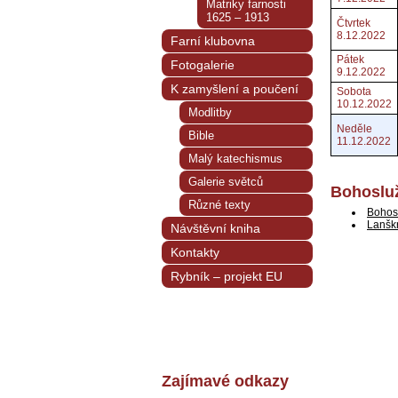
Matriky farnosti
1625 – 1913
Čtvrtek
8.12.2022
Farní klubovna
Pátek
Fotogalerie
9.12.2022
K zamyšlení a poučení
Sobota
10.12.2022
Modlitby
Neděle
Bible
11.12.2022
Malý katechismus
Galerie světců
Bohosluž
Různé texty
Bohos
Lanšk
Návštěvní kniha
Kontakty
Rybník – projekt EU
Zajímavé odkazy