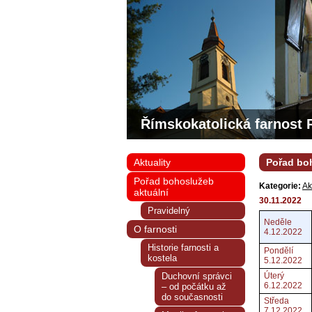
Římskokatolická farnost 
Aktuality
Pořad boh
Pořad bohoslužeb
Kategorie:
Ak
aktuální
30.11.2022
Pravidelný
Neděle
O farnosti
4.12.2022
Historie farnosti a
Pondělí
kostela
5.12.2022
Duchovní správci
Úterý
6.12.2022
– od počátku až
do současnosti
Středa
7.12.2022