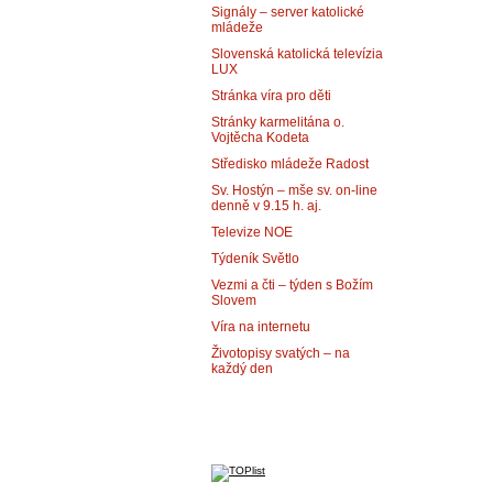
Signály – server katolické
mládeže
Slovenská katolická televízia
LUX
Stránka víra pro děti
Stránky karmelitána o.
Vojtěcha Kodeta
Středisko mládeže Radost
Sv. Hostýn – mše sv. on-line
denně v 9.15 h. aj.
Televize NOE
Týdeník Světlo
Vezmi a čti – týden s Božím
Slovem
Víra na internetu
Životopisy svatých – na
každý den