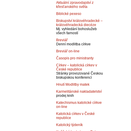
Aktuální zpravodajství z
křesťanského světa
Biblické pexeso
Biskupství královéhradecké –
královéhradecká diecéze
Mj. vyhledání bohoslužeb
všech farností
Breviář
Denní modlitba církve
Breviář on-line
Časopis pro ministranty
Církev – katolická církev v
České republice
Stránky provozované Českou
biskupskou konferencí
Hnutí Modlitby matek
Karmelitánské nakladatelství
prodej knih
Katechismus katolické církve
on-line
Katolická církev v České
republice
Katolický týdeník