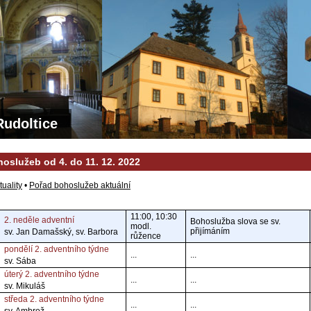
Rudoltice
oslužeb od 4. do 11. 12. 2022
tuality
•
Pořad bohoslužeb aktuální
11:00, 10:30
2. neděle adventní
Bohoslužba slova se sv.
modl.
přijímáním
sv. Jan Damašský, sv. Barbora
růžence
pondělí 2. adventního týdne
...
...
sv. Sába
úterý 2. adventního týdne
...
...
sv. Mikuláš
středa 2. adventního týdne
...
...