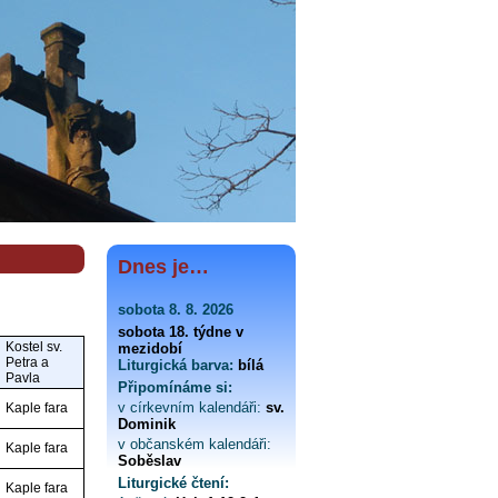
Dnes je…
sobota 8. 8. 2026
sobota 18. týdne v
Kostel sv.
mezidobí
Petra a
Liturgická barva:
bílá
Pavla
Připomínáme si:
v církevním kalendáři:
sv.
Kaple fara
Dominik
v občanském kalendáři:
Kaple fara
Soběslav
Liturgické čtení:
Kaple fara