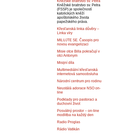
Kněžské bratrstvo sv. Petra
Kněžské bratrstvo sv. Petra
(FSSP) je společností
katolických kněží
apoštolského života
papežského práva.
Křesťanská linka důvěry –
Linka víry
MILUJTE SE. Časopis pro
novou evangelizaci
Misie otce Billa pokračují v
otci Antonym
Misijní díla
Multimediální křesťanská
internetová samoobsluha
Národní centrum pro rodinu
Neustálá adorace NSO on-
line
Podklady pro pastoraci a
duchovní život
Posvátný prostor – on-line
modlitba na každý den
Radio Proglas
Rádio Vatikán