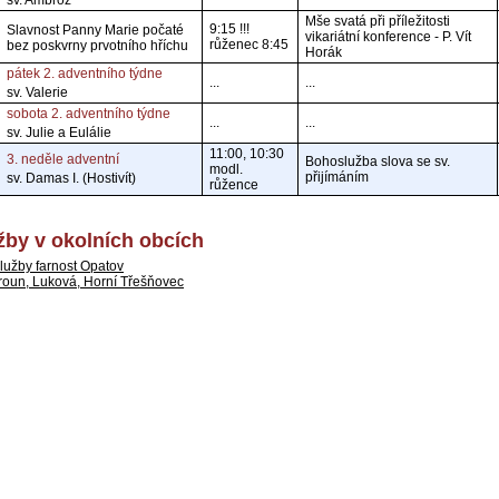
sv. Ambrož
Mše svatá při příležitosti
9:15 !!!
Slavnost Panny Marie počaté
vikariátní konference - P. Vít
růženec 8:45
bez poskvrny prvotního hříchu
Horák
pátek 2. adventního týdne
...
...
sv. Valerie
sobota 2. adventního týdne
...
...
sv. Julie a Eulálie
11:00, 10:30
3. neděle adventní
Bohoslužba slova se sv.
modl.
přijímáním
sv. Damas I. (Hostivít)
růžence
by v okolních obcích
lužby farnost Opatov
roun, Luková, Horní Třešňovec