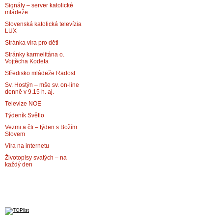
Signály – server katolické
mládeže
Slovenská katolická televízia
LUX
Stránka víra pro děti
Stránky karmelitána o.
Vojtěcha Kodeta
Středisko mládeže Radost
Sv. Hostýn – mše sv. on-line
denně v 9.15 h. aj.
Televize NOE
Týdeník Světlo
Vezmi a čti – týden s Božím
Slovem
Víra na internetu
Životopisy svatých – na
každý den