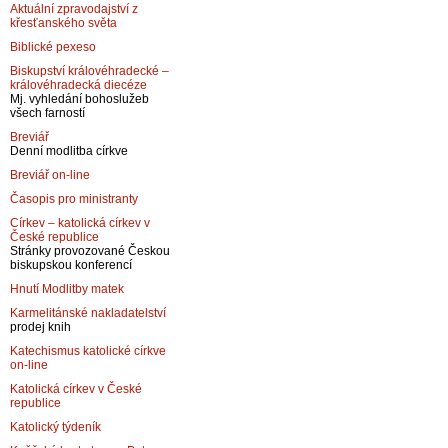
Aktuální zpravodajství z
křesťanského světa
Biblické pexeso
Biskupství královéhradecké –
královéhradecká diecéze
Mj. vyhledání bohoslužeb
všech farností
Breviář
Denní modlitba církve
Breviář on-line
Časopis pro ministranty
Církev – katolická církev v
České republice
Stránky provozované Českou
biskupskou konferencí
Hnutí Modlitby matek
Karmelitánské nakladatelství
prodej knih
Katechismus katolické církve
on-line
Katolická církev v České
republice
Katolický týdeník