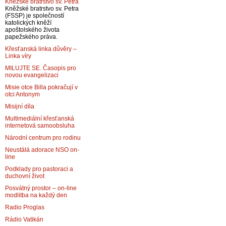
Kněžské bratrstvo sv. Petra
Kněžské bratrstvo sv. Petra
(FSSP) je společností
katolických kněží
apoštolského života
papežského práva.
Křesťanská linka důvěry –
Linka víry
MILUJTE SE. Časopis pro
novou evangelizaci
Misie otce Billa pokračují v
otci Antonym
Misijní díla
Multimediální křesťanská
internetová samoobsluha
Národní centrum pro rodinu
Neustálá adorace NSO on-
line
Podklady pro pastoraci a
duchovní život
Posvátný prostor – on-line
modlitba na každý den
Radio Proglas
Rádio Vatikán