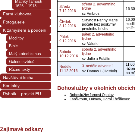
Matriky farnosti
středa 2. adventního
1625 – 1913
Středa
týdne
16:30
7.12.2016
Farní klubovna
sv. Ambrož
16:00
Slavnost Panny Marie
Fotogalerie
Čtvrtek
modlit
počaté bez poskvrny
8.12.2016
smíře
prvotního hříchu
K zamyšlení a poučení
pátek 2. adventního
Pátek
Modlitby
týdne
9.12.2016
sv. Valerie
Bible
sobota 2. adventního
Sobota
Malý katechismus
týdne
10.12.2016
sv. Julie a Eulálie
Galerie světců
11:00
3. neděle adventní
Neděle
růžen
Různé texty
11.12.2016
sv. Damas I. (Hostivít)
po mš
Návštěvní kniha
Kontakty
Bohoslužby v okolních obcíc
Rybník – projekt EU
Bohoslužby farnost Opatov
Lanškroun, Luková, Horní Třešňovec
Zajímavé odkazy