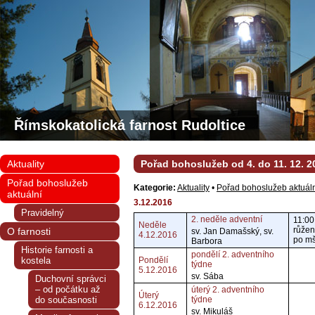
Římskokatolická farnost Rudoltice
Aktuality
Pořad bohoslužeb od 4. do 11. 12. 2
Pořad bohoslužeb
Kategorie:
Aktuality
•
Pořad bohoslužeb aktuál
aktuální
3.12.2016
Pravidelný
2. neděle adventní
11:00
Neděle
růžen
O farnosti
sv. Jan Damašský, sv.
4.12.2016
po mš
Barbora
Historie farnosti a
pondělí 2. adventního
kostela
Pondělí
týdne
5.12.2016
sv. Sába
Duchovní správci
– od počátku až
úterý 2. adventního
Úterý
do současnosti
týdne
6.12.2016
sv. Mikuláš