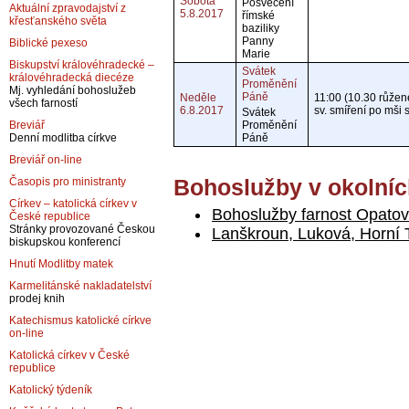
Sobota
Posvěcení
Aktuální zpravodajství z
5.8.2017
římské
křesťanského světa
baziliky
Panny
Biblické pexeso
Marie
Biskupství královéhradecké –
Svátek
královéhradecká diecéze
Proměnění
Mj. vyhledání bohoslužeb
Páně
Neděle
11:00 (10.30 růžen
všech farností
6.8.2017
sv. smíření po mši s
Svátek
Proměnění
Breviář
Páně
Denní modlitba církve
Breviář on-line
Bohoslužby v okolníc
Časopis pro ministranty
Církev – katolická církev v
Bohoslužby farnost Opatov
České republice
Stránky provozované Českou
Lanškroun, Luková, Horní
biskupskou konferencí
Hnutí Modlitby matek
Karmelitánské nakladatelství
prodej knih
Katechismus katolické církve
on-line
Katolická církev v České
republice
Katolický týdeník