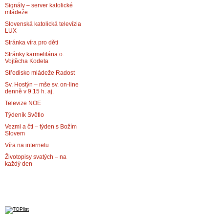
Signály – server katolické
mládeže
Slovenská katolická televízia
LUX
Stránka víra pro děti
Stránky karmelitána o.
Vojtěcha Kodeta
Středisko mládeže Radost
Sv. Hostýn – mše sv. on-line
denně v 9.15 h. aj.
Televize NOE
Týdeník Světlo
Vezmi a čti – týden s Božím
Slovem
Víra na internetu
Životopisy svatých – na
každý den