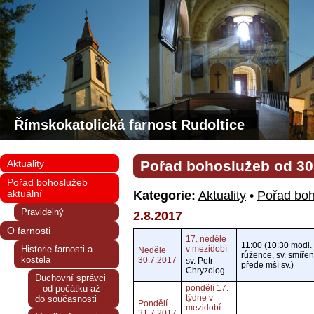
Římskokatolická farnost Rudoltice
Aktuality
Pořad bohoslužeb od 30. 
Pořad bohoslužeb
aktuální
Kategorie:
Aktuality
•
Pořad boh
Pravidelný
2.8.2017
O farnosti
17. neděle
11:00 (10:30 modl.
Historie farnosti a
v mezidobí
Neděle
růžence, sv. smířen
kostela
30.7.2017
sv. Petr
přede mší sv.)
Chryzolog
Duchovní správci
– od počátku až
pondělí 17.
týdne v
do současnosti
Pondělí
mezidobí
31.7.2017