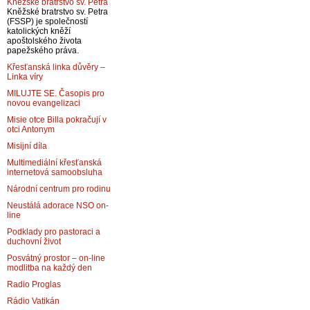
Kněžské bratrstvo sv. Petra
Kněžské bratrstvo sv. Petra
(FSSP) je společností
katolických kněží
apoštolského života
papežského práva.
Křesťanská linka důvěry –
Linka víry
MILUJTE SE. Časopis pro
novou evangelizaci
Misie otce Billa pokračují v
otci Antonym
Misijní díla
Multimediální křesťanská
internetová samoobsluha
Národní centrum pro rodinu
Neustálá adorace NSO on-
line
Podklady pro pastoraci a
duchovní život
Posvátný prostor – on-line
modlitba na každý den
Radio Proglas
Rádio Vatikán