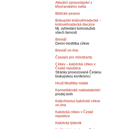
Aktuální zpravodajství z
křesťanského světa
Biblické pexeso
Biskupství královéhradecké –
královéhradecká diecéze
Mj. vyhledání bohoslužeb
všech farností
Breviář
Denní modlitba církve
Breviář on-line
Časopis pro ministranty
Církev – katolická církev v
České republice
Stránky provozované Českou
biskupskou konferencí
Hnutí Modlitby matek
Karmelitánské nakladatelství
prodej knih
Katechismus katolické církve
on-line
Katolická církev v České
republice
Katolický týdeník