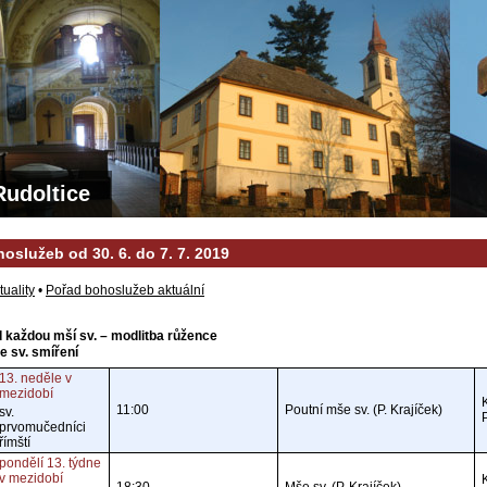
Rudoltice
oslužeb od 30. 6. do 7. 7. 2019
tuality
•
Pořad bohoslužeb aktuální
d každou mší sv. – modlitba růžence
ke sv. smíření
13. neděle v
mezidobí
11:00
Poutní mše sv. (P. Krajíček)
sv.
prvomučedníci
římští
pondělí 13. týdne
v mezidobí