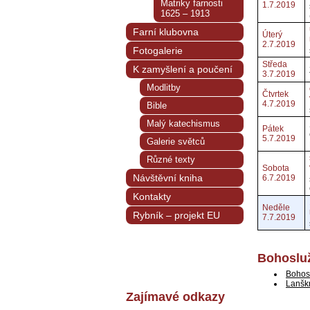
Matriky farnosti
1.7.2019
1625 – 1913
Farní klubovna
Úterý
2.7.2019
Fotogalerie
Středa
K zamyšlení a poučení
3.7.2019
Modlitby
Čtvrtek
4.7.2019
Bible
Malý katechismus
Pátek
5.7.2019
Galerie světců
Různé texty
Sobota
Návštěvní kniha
6.7.2019
Kontakty
Neděle
Rybník – projekt EU
7.7.2019
Bohosluž
Bohos
Lanšk
Zajímavé odkazy