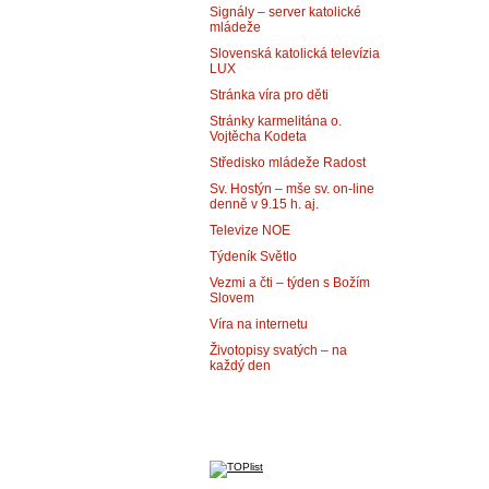
Signály – server katolické
mládeže
Slovenská katolická televízia
LUX
Stránka víra pro děti
Stránky karmelitána o.
Vojtěcha Kodeta
Středisko mládeže Radost
Sv. Hostýn – mše sv. on-line
denně v 9.15 h. aj.
Televize NOE
Týdeník Světlo
Vezmi a čti – týden s Božím
Slovem
Víra na internetu
Životopisy svatých – na
každý den