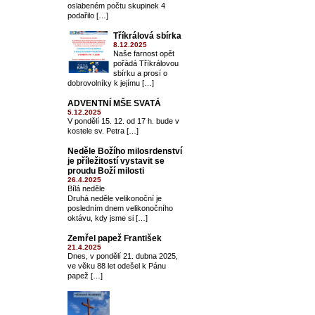
oslabeném počtu skupinek 4
podařilo […]
Tříkrálová sbírka
8.12.2025
Naše farnost opět
pořádá Tříkrálovou
sbírku a prosí o
dobrovolníky k jejímu […]
ADVENTNÍ MŠE SVATÁ
5.12.2025
V pondělí 15. 12. od 17 h. bude v
kostele sv. Petra […]
Neděle Božího milosrdenství
je příležitostí vystavit se
proudu Boží milosti
26.4.2025
Bílá neděle
Druhá neděle velikonoční je
posledním dnem velikonočního
oktávu, kdy jsme si […]
Zemřel papež František
21.4.2025
Dnes, v pondělí 21. dubna 2025,
ve věku 88 let odešel k Pánu
papež […]