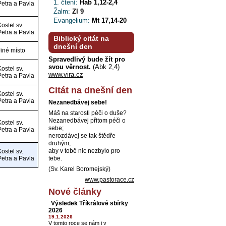
1. čtení:
Hab 1,12-2,4
Petra a Pavla
Žalm:
Zl 9
Evangelium:
Mt 17,14-20
Kostel sv.
Petra a Pavla
Biblický citát na
dnešní den
Jiné místo
Spravedlivý bude žít pro
svou věrnost.
(Abk 2,4)
Kostel sv.
www.vira.cz
Petra a Pavla
Citát na dnešní den
Kostel sv.
Petra a Pavla
Nezanedbávej sebe!
Máš na starosti péči o duše?
Nezanedbávej přitom péči o
Kostel sv.
sebe;
Petra a Pavla
nerozdávej se tak štědře
druhým,
aby v tobě nic nezbylo pro
Kostel sv.
Petra a Pavla
tebe.
(Sv. Karel Boromejský)
www.pastorace.cz
Nové články
Výsledek Tříkrálové sbírky
2026
19.1.2026
V tomto roce se nám i v