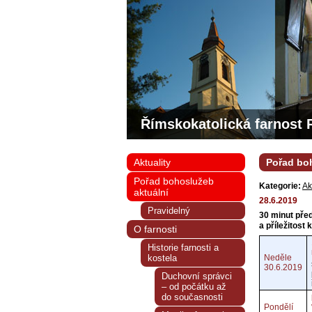
Římskokatolická farnost 
Aktuality
Pořad boh
Pořad bohoslužeb
Kategorie:
Ak
aktuální
28.6.2019
Pravidelný
30 minut pře
a příležitost 
O farnosti
Historie farnosti a
kostela
Neděle
30.6.2019
Duchovní správci
– od počátku až
do současnosti
Pondělí