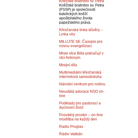
Kněžské bratrstvo sv. Petra
Kněžské bratrstvo sv. Petra
(FSSP) je společností
katolických kněží
apoštolského života
papežského práva.
Křesťanská linka důvěry –
Linka víry
MILUJTE SE. Časopis pro
novou evangelizaci
Misie otce Billa pokračují v
otci Antonym
Misijní díla
Multimediální křesťanská
internetová samoobsluha
Národní centrum pro rodinu
Neustálá adorace NSO on-
line
Podklady pro pastoraci a
duchovní život
Posvátný prostor – on-line
modlitba na každý den
Radio Proglas
Rádio Vatikán