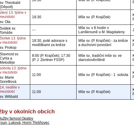
18:30
Mše sv. (P. Krajíček)
sv. Theobald
(Děpolt)
úterý 13. týdne v
mezidobí
18:30
Mše sv. (P. Krajíček)
sv. Ota
Mše sv. v 8 hodin v
Svátek sv.
---
Lanškrouně u M. Magdaleny
Tomáše
čtvrtek 13. týdne
18:30, poté adorace s
Mše sv. (P. Krajíček) - za kněze
v mezidobí
modlitbami za kněze
a duchovní povolání
sv. Prokop
Slavnost sv.
8:00 (P. Krajíček); 17:30
Mše sv., tradiční mše sv. ve
Cyrila a
(P. J. Zentner FSSP)
staroslověnštině
Metoděje
sobota 13. týdne
v mezidobí
11:00
Mše sv. (P. Krajíček) - 1. sobota
sv. Marie
Gorettiová
14. neděle v
mezidobí
11:00
Mše sv. (P. Krajíček)
sv. Wilibald
by v okolních obcích
lužby farnost Opatov
roun, Luková, Horní Třešňovec