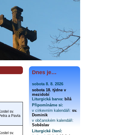
Dnes je…
sobota 8. 8. 2026
sobota 18. týdne v
mezidobí
Liturgická barva:
bílá
Připomínáme si:
v církevním kalendáři:
sv.
Kostel sv.
Dominik
Petra a Pavla
v občanském kalendáři:
Soběslav
Liturgické čtení:
Kostel sv.