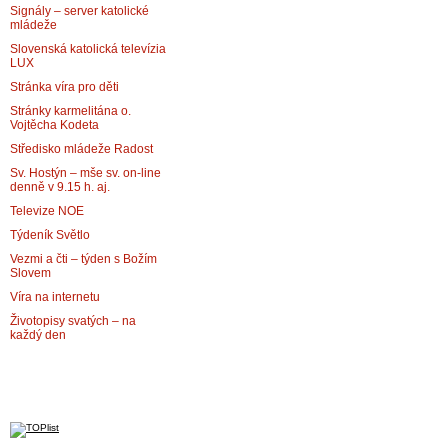
Signály – server katolické
mládeže
Slovenská katolická televízia
LUX
Stránka víra pro děti
Stránky karmelitána o.
Vojtěcha Kodeta
Středisko mládeže Radost
Sv. Hostýn – mše sv. on-line
denně v 9.15 h. aj.
Televize NOE
Týdeník Světlo
Vezmi a čti – týden s Božím
Slovem
Víra na internetu
Životopisy svatých – na
každý den