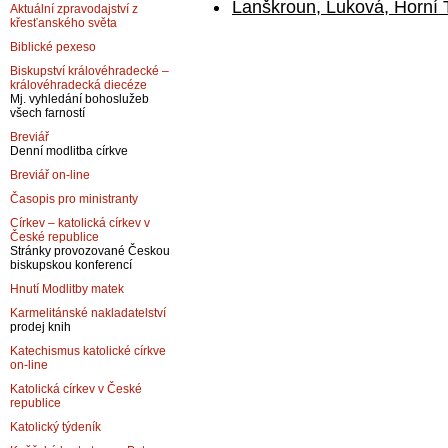
Lanškroun, Luková, Horní
Aktuální zpravodajství z
křesťanského světa
Biblické pexeso
Biskupství královéhradecké –
královéhradecká diecéze
Mj. vyhledání bohoslužeb
všech farností
Breviář
Denní modlitba církve
Breviář on-line
Časopis pro ministranty
Církev – katolická církev v
České republice
Stránky provozované Českou
biskupskou konferencí
Hnutí Modlitby matek
Karmelitánské nakladatelství
prodej knih
Katechismus katolické církve
on-line
Katolická církev v České
republice
Katolický týdeník