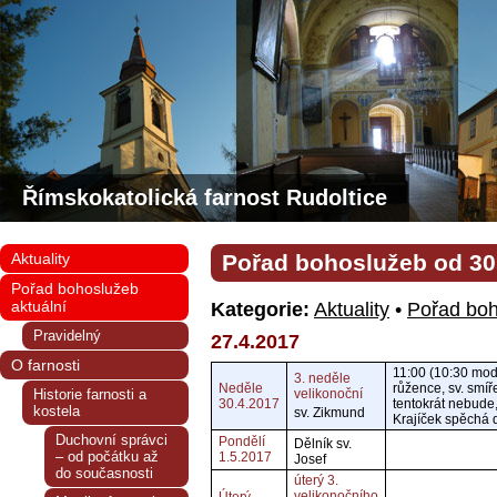
Římskokatolická farnost Rudoltice
Aktuality
Pořad bohoslužeb od 30. 
Pořad bohoslužeb
aktuální
Kategorie:
Aktuality
•
Pořad boh
Pravidelný
27.4.2017
O farnosti
11:00 (10:30 mod
3. neděle
Neděle
růžence, sv. smíř
Historie farnosti a
velikonoční
30.4.2017
tentokrát nebude,
kostela
sv. Zikmund
Krajíček spěchá 
Duchovní správci
Pondělí
Dělník sv.
– od počátku až
1.5.2017
Josef
do současnosti
úterý 3.
velikonočního