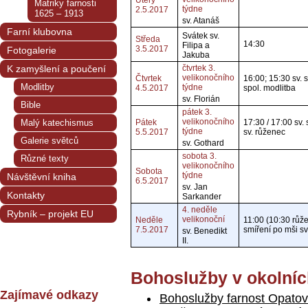
Úterý
Matriky farnosti
týdne
2.5.2017
1625 – 1913
sv. Atanáš
Farní klubovna
Svátek sv.
Středa
14:30
Filipa a
3.5.2017
Fotogalerie
Jakuba
K zamyšlení a poučení
čtvrtek 3.
velikonočního
Čtvrtek
16:00; 15:30 sv. 
Modlitby
týdne
4.5.2017
spol. modlitba
sv. Florián
Bible
pátek 3.
velikonočního
Malý katechismus
Pátek
17:30 / 17:00 sv. 
týdne
5.5.2017
sv. růženec
Galerie světců
sv. Gothard
sobota 3.
Různé texty
velikonočního
Sobota
týdne
Návštěvní kniha
6.5.2017
sv. Jan
Kontakty
Sarkander
4. neděle
Rybník – projekt EU
velikonoční
Neděle
11:00 (10:30 růže
7.5.2017
smíření po mši sv.
sv. Benedikt
II.
Bohoslužby v okolníc
Zajímavé odkazy
Bohoslužby farnost Opatov