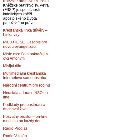
Kněžské bratrstvo sv. Petra
Kněžské bratrstvo sv. Petra
(FSSP) je společností
katolických kněží
apoštolského života
papežského práva.
Křesťanská linka důvěry –
Linka víry
MILUJTE SE. Časopis pro
novou evangelizaci
Misie otce Billa pokračují v
otci Antonym
Misijní díla
Multimediální křesťanská
internetová samoobsluha
Národní centrum pro rodinu
Neustálá adorace NSO on-
line
Podklady pro pastoraci a
duchovní život
Posvátný prostor – on-line
modlitba na každý den
Radio Proglas
Rádio Vatikán