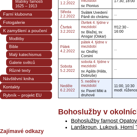
mezidobí
17:30, 18:00
Matriky farnosti
1.2.2022
1625 – 1913
sv. Pionius
Středa
Svátek Uvedení
Farní klubovna
...
2.2.2022
Páně do chrámu
Fotogalerie
čtvrtek 4. týdne v
mezidobí
Čtvrtek
!!!12:30 -
K zamyšlení a poučení
3.2.2022
16:00
sv. Blažej, sv.
Ansgar (Oskar)
Modlitby
pátek 4. týdne v
Bible
mezidobí
Pátek
...
4.2.2022
sv. Ondřej
Malý katechismus
Corsini
sobota 4. týdne v
Galerie světců
mezidobí
Sobota
...
Různé texty
5.2.2022
sv. Agáta (Háta,
Dobruše)
Návštěvní kniha
5. neděle v
mezidobí
Neděle
11:00, 10:30
Kontakty
6.2.2022
modl. růženc
sv. Pavel Miki a
Rybník – projekt EU
druhové
Bohoslužby v okolníc
Bohoslužby farnost Opatov
Lanškroun, Luková, Horní
Zajímavé odkazy