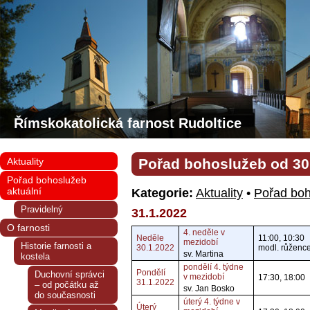
Římskokatolická farnost Rudoltice
Aktuality
Pořad bohoslužeb od 30. 
Pořad bohoslužeb
aktuální
Kategorie:
Aktuality
•
Pořad boh
Pravidelný
31.1.2022
O farnosti
4. neděle v
Neděle
11:00, 10:30
mezidobí
Historie farnosti a
30.1.2022
modl. růženc
sv. Martina
kostela
pondělí 4. týdne
Pondělí
Duchovní správci
v mezidobí
17:30, 18:00
31.1.2022
– od počátku až
sv. Jan Bosko
do současnosti
úterý 4. týdne v
Úterý