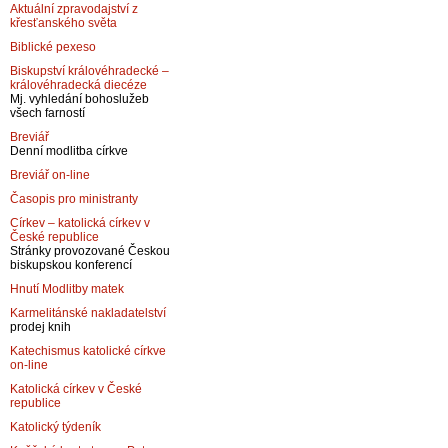
Aktuální zpravodajství z
křesťanského světa
Biblické pexeso
Biskupství královéhradecké –
královéhradecká diecéze
Mj. vyhledání bohoslužeb
všech farností
Breviář
Denní modlitba církve
Breviář on-line
Časopis pro ministranty
Církev – katolická církev v
České republice
Stránky provozované Českou
biskupskou konferencí
Hnutí Modlitby matek
Karmelitánské nakladatelství
prodej knih
Katechismus katolické církve
on-line
Katolická církev v České
republice
Katolický týdeník