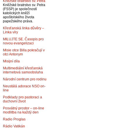
Kněžské bratrstvo sv. Petra
Kněžské bratrstvo sv. Petra
(FSSP) je společností
katolických kněží
apoštolského života
papežského práva.
Křesťanská linka důvěry –
Linka víry
MILUJTE SE. Časopis pro
novou evangelizaci
Misie otce Billa pokračují v
otci Antonym
Misijní díla
Multimediální křesťanská
internetová samoobsluha
Národní centrum pro rodinu
Neustálá adorace NSO on-
line
Podklady pro pastoraci a
duchovní život
Posvátný prostor – on-line
modlitba na každý den
Radio Proglas
Rádio Vatikán