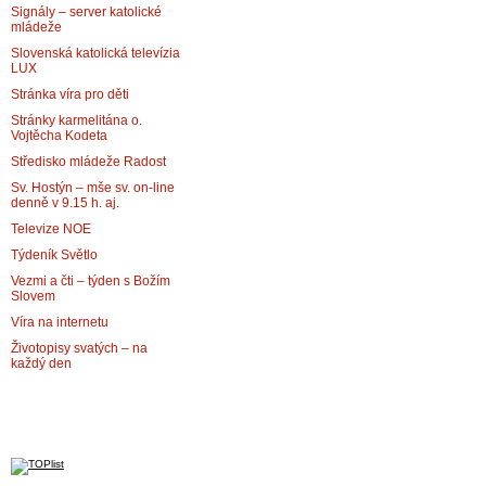
Signály – server katolické
mládeže
Slovenská katolická televízia
LUX
Stránka víra pro děti
Stránky karmelitána o.
Vojtěcha Kodeta
Středisko mládeže Radost
Sv. Hostýn – mše sv. on-line
denně v 9.15 h. aj.
Televize NOE
Týdeník Světlo
Vezmi a čti – týden s Božím
Slovem
Víra na internetu
Životopisy svatých – na
každý den