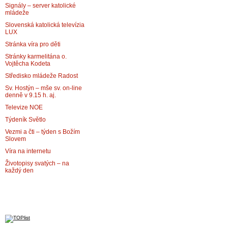
Signály – server katolické
mládeže
Slovenská katolická televízia
LUX
Stránka víra pro děti
Stránky karmelitána o.
Vojtěcha Kodeta
Středisko mládeže Radost
Sv. Hostýn – mše sv. on-line
denně v 9.15 h. aj.
Televize NOE
Týdeník Světlo
Vezmi a čti – týden s Božím
Slovem
Víra na internetu
Životopisy svatých – na
každý den