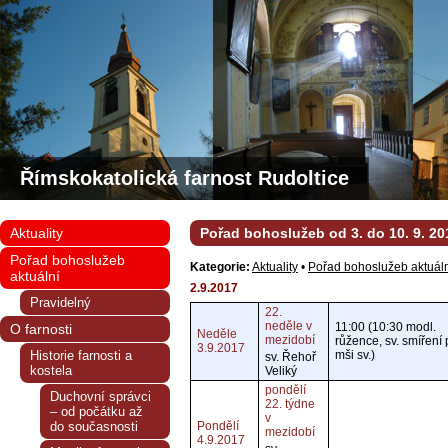
Římskokatolická farnost Rudoltice
Aktuality
Pořad bohoslužeb od 3. do 10. 9. 20
Pořad bohoslužeb
Kategorie:
Aktuality
•
Pořad bohoslužeb aktuál
aktuální
2.9.2017
Pravidelný
22.
neděle v
11:00 (10:30 modl.
O farnosti
Neděle
mezidobí
růžence, sv. smíření
3.9.2017
Historie farnosti a
mši sv.)
sv. Řehoř
kostela
Veliký
pondělí
Duchovní správci
22. týdne
– od počátku až
v
do současnosti
Pondělí
mezidobí
4.9.2017