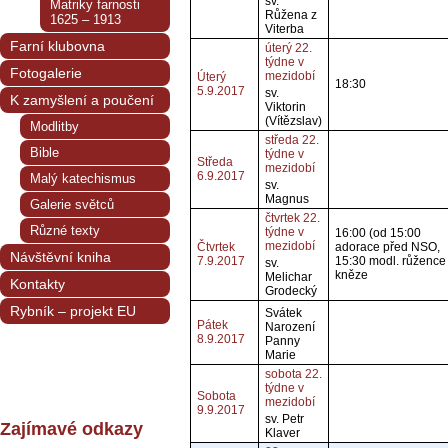
sv.
Matriky farnosti
Růžena z
1625 – 1913
Viterba
Farní klubovna
úterý 22.
týdne v
Fotogalerie
mezidobí
Úterý
18:30
5.9.2017
sv.
K zamyšlení a poučení
Viktorin
(Vítězslav)
Modlitby
středa 22.
Bible
týdne v
Středa
mezidobí
6.9.2017
Malý katechismus
sv.
Magnus
Galerie světců
čtvrtek 22.
Různé texty
týdne v
16:00 (od 15:00
mezidobí
Čtvrtek
adorace před NSO,
Návštěvní kniha
7.9.2017
15:30 modl. růžence
sv.
kněze
Melichar
Kontakty
Grodecký
Rybník – projekt EU
Svátek
Pátek
Narození
8.9.2017
Panny
Marie
sobota 22.
týdne v
Sobota
mezidobí
9.9.2017
sv. Petr
Zajímavé odkazy
Klaver