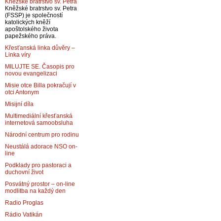
Kněžské bratrstvo sv. Petra
Kněžské bratrstvo sv. Petra
(FSSP) je společností
katolických kněží
apoštolského života
papežského práva.
Křesťanská linka důvěry –
Linka víry
MILUJTE SE. Časopis pro
novou evangelizaci
Misie otce Billa pokračují v
otci Antonym
Misijní díla
Multimediální křesťanská
internetová samoobsluha
Národní centrum pro rodinu
Neustálá adorace NSO on-
line
Podklady pro pastoraci a
duchovní život
Posvátný prostor – on-line
modlitba na každý den
Radio Proglas
Rádio Vatikán