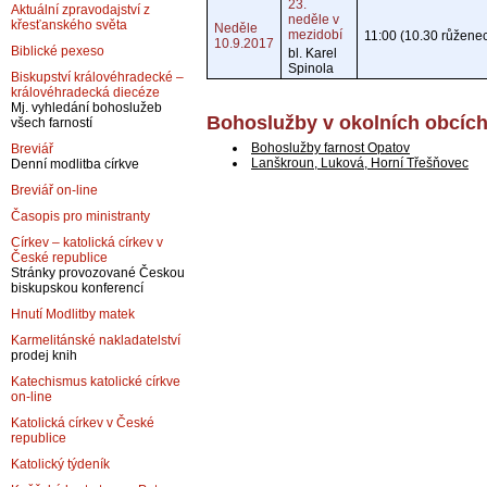
23.
Aktuální zpravodajství z
neděle v
křesťanského světa
Neděle
mezidobí
11:00 (10.30 růžene
10.9.2017
Biblické pexeso
bl. Karel
Spinola
Biskupství královéhradecké –
královéhradecká diecéze
Mj. vyhledání bohoslužeb
Bohoslužby v okolních obcíc
všech farností
Bohoslužby farnost Opatov
Breviář
Lanškroun, Luková, Horní Třešňovec
Denní modlitba církve
Breviář on-line
Časopis pro ministranty
Církev – katolická církev v
České republice
Stránky provozované Českou
biskupskou konferencí
Hnutí Modlitby matek
Karmelitánské nakladatelství
prodej knih
Katechismus katolické církve
on-line
Katolická církev v České
republice
Katolický týdeník