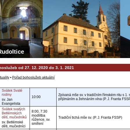
Rudoltice
oslužeb od 27. 12. 2020 do 3. 1. 2021
tuality
•
Pořad bohoslužeb aktuální
Svátek Svaté
rodiny
Zpívaná mše sv. v tradičním římském ritu s 1. s
10:00
přijímáním a žehnáním vína (P. J. Franta FSS
sv. Jan
Evangelista
Svátek svatých
8:00, 7:30
Betlémských
modlitba
dětí, mučedníků
Tradiční tichá mše sv. (P. J. Franta FSSP)
růžence, sv.
sv. Betlémské
smíření
děti, mučedníci