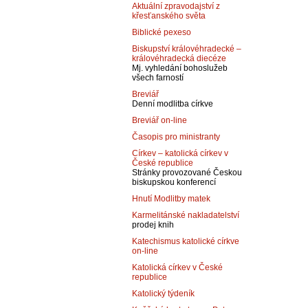
Aktuální zpravodajství z
křesťanského světa
Biblické pexeso
Biskupství královéhradecké –
královéhradecká diecéze
Mj. vyhledání bohoslužeb
všech farností
Breviář
Denní modlitba církve
Breviář on-line
Časopis pro ministranty
Církev – katolická církev v
České republice
Stránky provozované Českou
biskupskou konferencí
Hnutí Modlitby matek
Karmelitánské nakladatelství
prodej knih
Katechismus katolické církve
on-line
Katolická církev v České
republice
Katolický týdeník