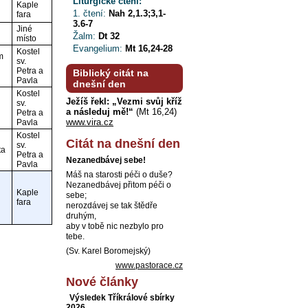
Liturgické čtení:
Kaple
1. čtení:
Nah 2,1.3;3,1-
fara
3.6-7
Jiné
Žalm:
Dt 32
místo
Evangelium:
Mt 16,24-28
Kostel
m
sv.
Petra a
Biblický citát na
Pavla
dnešní den
Kostel
Ježíš řekl: „Vezmi svůj kříž
sv.
a následuj mě!“
(Mt 16,24)
Petra a
www.vira.cz
Pavla
Kostel
Citát na dnešní den
sv.
ta
Petra a
Nezanedbávej sebe!
Pavla
Máš na starosti péči o duše?
Nezanedbávej přitom péči o
Kaple
sebe;
fara
nerozdávej se tak štědře
druhým,
aby v tobě nic nezbylo pro
tebe.
(Sv. Karel Boromejský)
www.pastorace.cz
Nové články
Výsledek Tříkrálové sbírky
2026