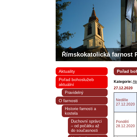
Římskokatolická farnost 
Aktuality
Pořad boh
Pořad bohoslužeb
Kategorie:
Ak
aktuální
27.12.2020
Pravidelný
Neděle
O farnosti
27.12.2020
Historie farnosti a
kostela
Duchovní správci
Pondělí
– od počátku až
28.12.2020
do současnosti