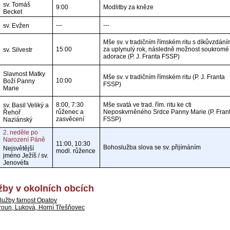
sv. Tomáš
9:00
Modlitby za kněze
Becket
---
---
sv. Evžen
Mše sv. v tradičním římském ritu s díkůvzdání
15:00
za uplynulý rok, následně možnost soukromé
sv. Silvestr
adorace (P. J. Franta FSSP)
Slavnost Matky
Mše sv. v tradičním římském ritu (P. J. Franta
10:00
Boží Panny
FSSP)
Marie
8:00, 7:30
Mše svatá ve trad. řím. ritu ke cti
sv. Basil Veliký a
růženec a
Neposkvrněného Srdce Panny Marie (P. Fran
Řehoř
zasvěcení
FSSP)
Naziánský
2. neděle po
Narození Páně
11:00, 10:30
Bohoslužba slova se sv. přijímáním
Nejsvětější
modl. růžence
jméno Ježíš / sv.
Jenovéfa
by v okolních obcích
lužby farnost Opatov
roun, Luková, Horní Třešňovec