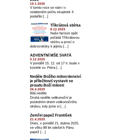
19.1.2026
V tomto roce se nám i v
oslabeném počtu skupinek 4
podařilo […]
Tříkrálová sbírka
8.12.2025
Naše farnost opět
pořádá Tříkrálovou
sbírku a prosí o
dobrovolníky k jejímu […]
ADVENTNÍ MŠE SVATÁ
5.12.2025
V pondělí 15. 12. od 17 h. bude v
kostele sv. Petra […]
Neděle Božího milosrdenství
je příležitostí vystavit se
proudu Boží milosti
26.4.2025
Bílá neděle
Druhá neděle velikonoční je
posledním dnem velikonočního
oktávu, kdy jsme si […]
Zemřel papež František
21.4.2025
Dnes, v pondělí 21. dubna 2025,
ve věku 88 let odešel k Pánu
papež […]