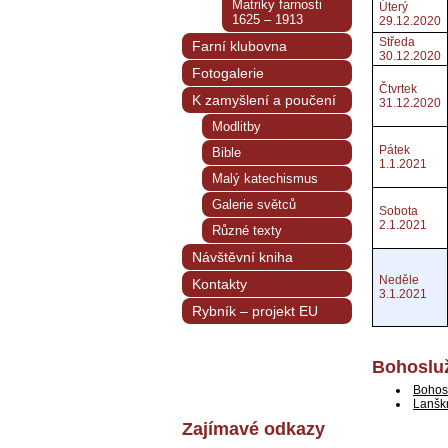
Matriky farnosti
Úterý
1625 – 1913
29.12.2020
Středa
Farní klubovna
30.12.2020
Fotogalerie
Čtvrtek
K zamyšlení a poučení
31.12.2020
Modlitby
Pátek
Bible
1.1.2021
Malý katechismus
Galerie světců
Sobota
2.1.2021
Různé texty
Návštěvní kniha
Neděle
Kontakty
3.1.2021
Rybník – projekt EU
Bohosluž
Bohos
Lanšk
Zajímavé odkazy