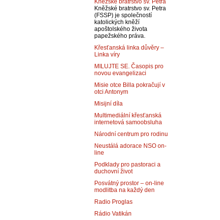
Kněžské bratrstvo sv. Petra
Kněžské bratrstvo sv. Petra
(FSSP) je společností
katolických kněží
apoštolského života
papežského práva.
Křesťanská linka důvěry –
Linka víry
MILUJTE SE. Časopis pro
novou evangelizaci
Misie otce Billa pokračují v
otci Antonym
Misijní díla
Multimediální křesťanská
internetová samoobsluha
Národní centrum pro rodinu
Neustálá adorace NSO on-
line
Podklady pro pastoraci a
duchovní život
Posvátný prostor – on-line
modlitba na každý den
Radio Proglas
Rádio Vatikán