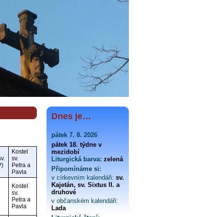
Dnes je…
pátek 7. 8. 2026
pátek 18. týdne v
Kostel
mezidobí
v.
sv.
Liturgická barva:
zelená
P)
Petra a
Připomínáme si:
Pavla
v církevním kalendáři:
sv.
Kajetán, sv. Sixtus II. a
Kostel
druhové
sv.
Petra a
v občanském kalendáři:
Pavla
Lada