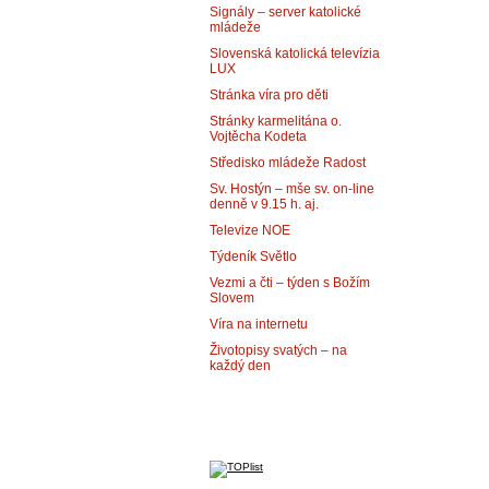
Signály – server katolické
mládeže
Slovenská katolická televízia
LUX
Stránka víra pro děti
Stránky karmelitána o.
Vojtěcha Kodeta
Středisko mládeže Radost
Sv. Hostýn – mše sv. on-line
denně v 9.15 h. aj.
Televize NOE
Týdeník Světlo
Vezmi a čti – týden s Božím
Slovem
Víra na internetu
Životopisy svatých – na
každý den